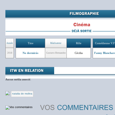
Titre
Rôle
Comédienne V.F
Année
Réalisateur
No dormirás
Cécilia
Fanny Blanchar
2018
Gustavo Hernandez
Aucun média associé.
natalia de molina