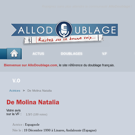
Rejoignez sans plus attendre la communauté
AlloDoublage
!
ACTUS
DOUBLAGES
V.F
Bienvenue sur AlloDoublage.com
, le site référence du doublage français.
Actrices
>
De Molina Natalia
Votre avis
sur la VF :
1.5
/5 (189 notes)
Actrice
: Espagnole
Née le
: 19 Décembre 1990 à Linares, Andalousie (Espagne)