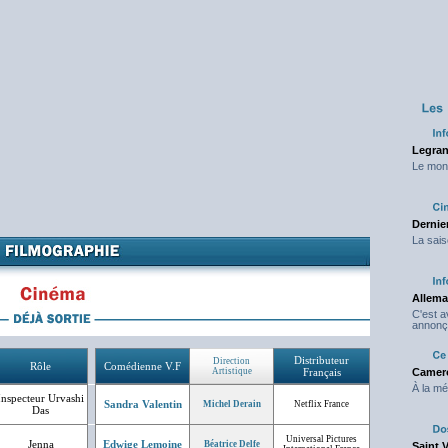
Legran
Le mond
Dernier
La sais
Allema
C'est 
annonç
Distributeur
Direction
Rôle
Comédienne V.F
Artistique
Français
Camero
À la mé
Inspecteur Urvashi
Sandra Valentin
Michel Derain
Netflix France
Das
Universal Pictures
Jenna
Edwige Lemoine
Béatrice Delfe
Saint 