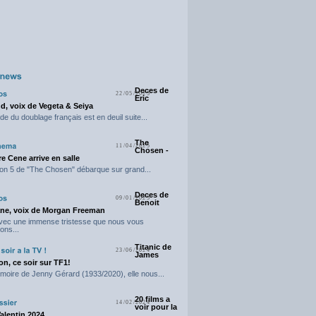
Deces de
22/05/2025
Eric
d, voix de Vegeta & Seiya
e du doublage français est en deuil suite...
The
11/04/2025
Chosen -
e Cene arrive en salle
on 5 de "The Chosen" débarque sur grand...
Deces de
09/01/2025
Benoit
ne, voix de Morgan Freeman
avec une immense tristesse que nous vous
ons...
Titanic de
23/06/2024
James
n, ce soir sur TF1!
moire de Jenny Gérard (1933/2020), elle nous...
20 films a
14/02/2024
voir pour la
Valentin 2024