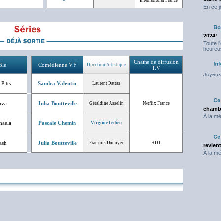
International France
En ce j
2024!
Toute l
heureus
Chaîne de diffusion
ôle
Comédienne V.F
Direction Artistique
T.V
Joyeux 
 Pitts
Sandra Valentin
Laurent Dattas
ava
Julia Boutteville
Géraldine Asselin
Netflix France
chambr
À la mé
haela
Pascale Chemin
Virginie Ledieu
ash
Julia Boutteville
François Dunoyer
HD1
revien
À la mé