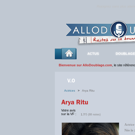
Rejoignez sans plus atte
ACTUS
DOUBLAGE
Bienvenue sur AlloDoublage.com
, le site référe
Actrices
>
Arya Ritu
Votre avis
sur la VF :
1.7
/5 (88 notes)
Actrice
Née le
: