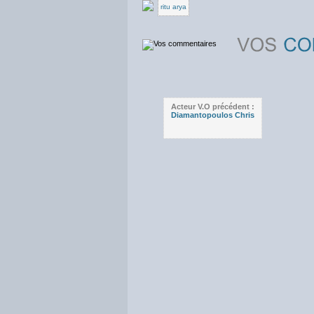
ritu arya
Acteur V.O précédent :
Diamantopoulos Chris