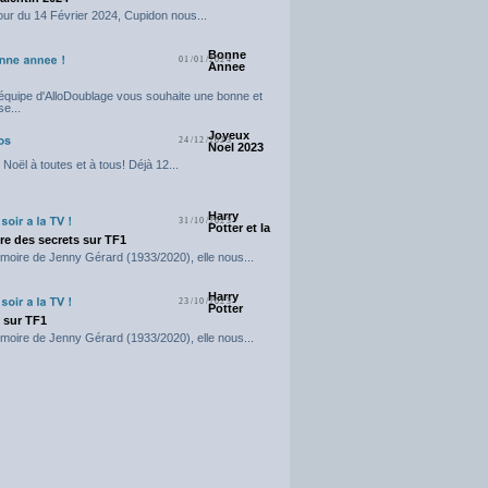
our du 14 Février 2024, Cupidon nous...
Bonne
01/01/2024
Annee
'équipe d'AlloDoublage vous souhaite une bonne et
e...
Joyeux
24/12/2023
Noel 2023
Noël à toutes et à tous! Déjà 12...
Harry
31/10/2023
Potter et la
e des secrets sur TF1
moire de Jenny Gérard (1933/2020), elle nous...
Harry
23/10/2023
Potter
t sur TF1
moire de Jenny Gérard (1933/2020), elle nous...