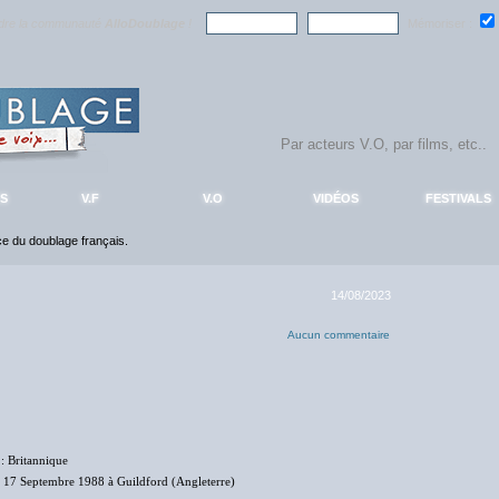
ndre la communauté
AlloDoublage
!
Mémoriser :
S
V.F
V.O
VIDÉOS
FESTIVALS
nce du doublage français.
14/08/2023
Aucun commentaire
: Britannique
 17 Septembre 1988 à Guildford (Angleterre)