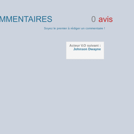
0
avis
Soyez le premier à rédiger un commentaire !
Acteur V.O suivant :
Johnson Dwayne