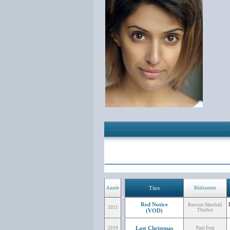
Titre
Année
Réalisateur
Red Notice
Rawson Marshall
2021
(VOD)
Thurber
Last Christmas
2019
Paul Feig