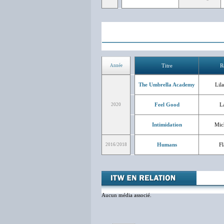
Titre
R
Année
The Umbrella Academy
Lila
Feel Good
L
2020
Intimidation
Mic
Humans
Fl
2016/2018
Aucun média associé.