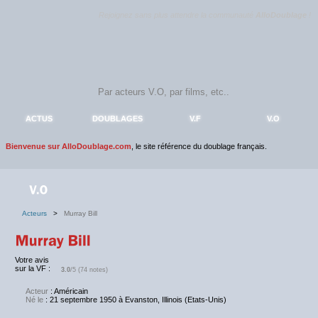
Rejoignez sans plus attendre la communauté
AlloDoublage
!
ACTUS
DOUBLAGES
V.F
V.O
Bienvenue sur AlloDoublage.com
, le site référence du doublage français.
Acteurs
>
Murray Bill
Votre avis
sur la VF :
3.0
/5 (74 notes)
Acteur
: Américain
Né le
: 21 septembre 1950 à Evanston, Illinois (Etats-Unis)