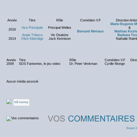
Année
Titre
Rôle
Comédien V.F
Direction Artis
Marie-Eugenie M
Vice Principals
Principal Welles
&
2016
Bernard Metraux
Mathias Kozl
Angie Tribeca
Vic Deakins
Barbara Tiss
2014
Olive Kitteridge
Jack Kennison
Nathalie Raim
Année
Titre
Rôle
Comédien V.F
Dire
2009
SOS Fantomes, le jeu video
Dr. Peter Venkman
Cyrille Monge
NC
Aucun média associé.
bill murray
Soyez l