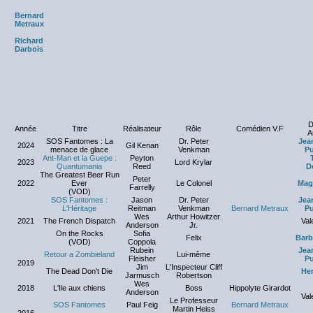
Bernard
Metraux
Richard
Darbois
D
Année
Titre
Réalisateur
Rôle
Comédien V.F
A
SOS Fantomes : La
Dr. Peter
Jea
2024
Gil Kenan
menace de glace
Venkman
Pu
Ant-Man et la Guepe :
Peyton
2023
Lord Krylar
Quantumania
Reed
D
The Greatest Beer Run
Peter
2022
Ever
Le Colonel
Mag
Farrelly
(VOD)
SOS Fantomes :
Jason
Dr. Peter
Jea
L'Héritage
Reitman
Venkman
Bernard Metraux
Pu
Wes
Arthur Howitzer
2021
The French Dispatch
Val
Anderson
Jr.
On the Rocks
Sofia
Felix
Barb
(VOD)
Coppola
Rubein
Jea
Retour a Zombieland
Lui-même
Fleisher
Pu
2019
Jim
L'Inspecteur Cliff
The Dead Don't Die
Her
Jarmusch
Robertson
Wes
2018
L'Ile aux chiens
Boss
Hippolyte Girardot
Anderson
Val
Le Professeur
SOS Fantomes
Paul Feig
Bernard Metraux
Martin Heiss