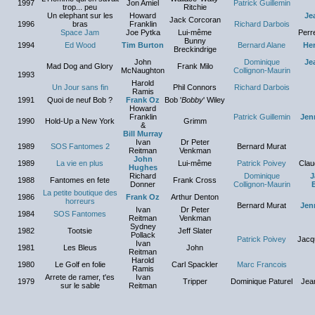
1997
Jon Amiel
Patrick Guillemin
trop... peu
Ritchie
Un elephant sur les
Howard
Je
Jack Corcoran
1996
bras
Franklin
Richard Darbois
Space Jam
Joe Pytka
Lui-même
Perr
Bunny
1994
Ed Wood
Tim Burton
Bernard Alane
Her
Breckindrige
John
Dominique
Je
Mad Dog and Glory
Frank Milo
McNaughton
Collignon-Maurin
1993
Harold
Un Jour sans fin
Phil Connors
Richard Darbois
Ramis
1991
Quoi de neuf Bob ?
Frank Oz
Bob '
Bobby
' Wiley
Howard
Franklin
Patrick Guillemin
Jen
1990
Hold-Up a New York
Grimm
&
Bill Murray
Ivan
Dr Peter
1989
SOS Fantomes 2
Bernard Murat
Reitman
Venkman
John
1989
La vie en plus
Lui-même
Patrick Poivey
Clau
Hughes
Richard
Dominique
J
1988
Fantomes en fete
Frank Cross
Donner
Collignon-Maurin
La petite boutique des
1986
Frank Oz
Arthur Denton
horreurs
Bernard Murat
Jen
Ivan
Dr Peter
1984
SOS Fantomes
Reitman
Venkman
Sydney
1982
Tootsie
Jeff Slater
Pollack
Patrick Poivey
Jacqu
Ivan
1981
Les Bleus
John
Reitman
Harold
1980
Le Golf en folie
Carl Spackler
Marc Francois
Ramis
Arrete de ramer, t'es
Ivan
1979
Tripper
Dominique Paturel
Jea
sur le sable
Reitman