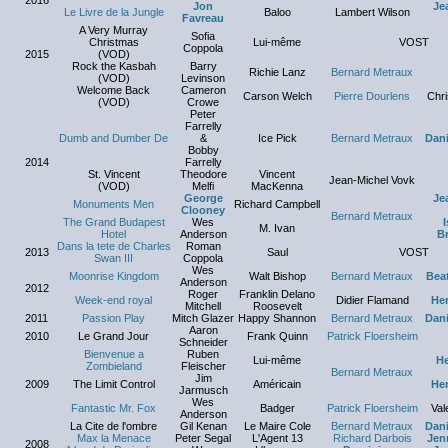
2016
Jon
Je
Le Livre de la Jungle
Baloo
Lambert Wilson
Favreau
A Very Murray
Sofia
Christmas
Lui-même
VOST
Coppola
2015
(VOD)
Rock the Kasbah
Barry
Richie Lanz
Bernard Metraux
(VOD)
Levinson
Welcome Back
Cameron
Carson Welch
Pierre Dourlens
Chri
(VOD)
Crowe
Peter
Farrelly
Dumb and Dumber De
&
Ice Pick
Bernard Metraux
Dani
Bobby
2014
Farrelly
St. Vincent
Theodore
Vincent
Jean-Michel Vovk
(VOD)
Melfi
MacKenna
George
Je
Monuments Men
Richard Campbell
Clooney
Bernard Metraux
The Grand Budapest
Wes
I
M. Ivan
Hotel
Anderson
B
Dans la tete de Charles
Roman
2013
Saul
VOST
Swan III
Coppola
Wes
Moonrise Kingdom
Walt Bishop
Bernard Metraux
Beat
Anderson
2012
Roger
Franklin Delano
Week-end royal
Didier Flamand
Her
Mitchell
Roosevelt
2011
Passion Play
Mitch Glazer
Happy Shannon
Bernard Metraux
Dani
Aaron
2010
Le Grand Jour
Frank Quinn
Patrick Floersheim
Schneider
Bienvenue a
Ruben
Lui-même
He
Zombieland
Fleischer
Bernard Metraux
Jim
2009
The Limit Control
Américain
Her
Jarmusch
Wes
Fantastic Mr. Fox
Badger
Patrick Floersheim
Val
Anderson
La Cite de l'ombre
Gil Kenan
Le Maire Cole
Bernard Metraux
Dani
Max la Menace
Peter Segal
L'Agent 13
Richard Darbois
Jen
2008