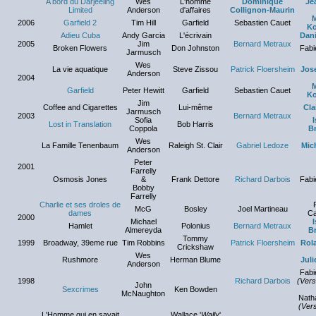
A bord du Darjeeling
Wes
L'homme
Dominique
Je
Limited
Anderson
d'affaires
Collignon-Maurin
M
2006
Garfield 2
Tim Hill
Garfield
Sebastien Cauet
Ko
Adieu Cuba
Andy Garcia
L'écrivain
Dani
2005
Jim
Bernard Metraux
Broken Flowers
Don Johnston
Fabi
Jarmusch
Wes
La vie aquatique
Steve Zissou
Patrick Floersheim
Jos
Anderson
2004
M
Garfield
Peter Hewitt
Garfield
Sebastien Cauet
Ko
Jim
Coffee and Cigarettes
Lui-même
Cla
Jarmusch
2003
Bernard Metraux
Sofia
I
Lost in Translation
Bob Harris
Coppola
B
Wes
La Famille Tenenbaum
Raleigh St. Clair
Gabriel Ledoze
Mic
Anderson
Peter
2001
Farrelly
Osmosis Jones
&
Frank Dettore
Richard Darbois
Fabi
Bobby
Farrelly
Charlie et ses droles de
McG
Bosley
Joel Martineau
dames
Ca
2000
Michael
I
Hamlet
Polonius
Bernard Metraux
Almereyda
B
Tommy
1999
Broadway, 39eme rue
Tim Robbins
Patrick Floersheim
Rol
Crickshaw
Wes
Rushmore
Herman Blume
Jul
Anderson
Fabi
1998
Richard Darbois
(Vers
John
Sexcrimes
Ken Bowden
McNaughton
Natha
(Vers
L'Homme qui en savait
Wallace '
Wally
'