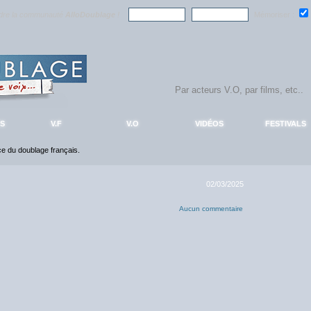
ndre la communauté
AlloDoublage
!
Mémoriser :
S
V.F
V.O
VIDÉOS
FESTIVALS
nce du doublage français.
02/03/2025
Aucun commentaire