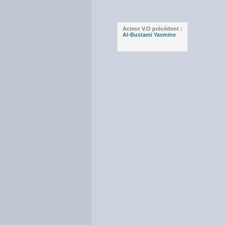
Acteur V.O précédent :
Al-Bustami Yasmine