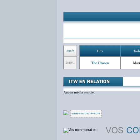
Titre
Rôl
Année
The Chosen
Mari
2019/...
Aucun média associé.
vanessa benavente