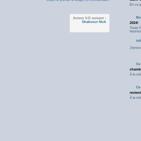
En ce j
Acteur V.O suivant :
Shakoour Nick
2024!
Toute l
heureus
Joyeux 
chambr
À la mé
revien
À la mé