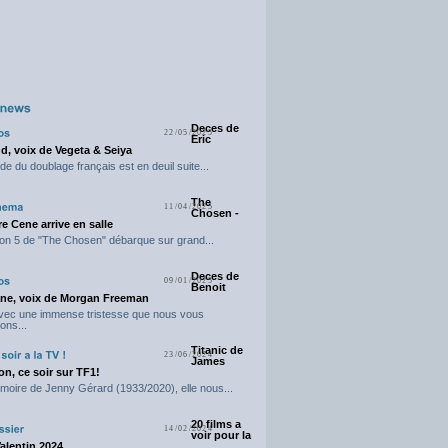
Deces de
22/05/2025
Eric
d, voix de Vegeta & Seiya
e du doublage français est en deuil suite...
The
11/04/2025
Chosen -
e Cene arrive en salle
on 5 de "The Chosen" débarque sur grand...
Deces de
09/01/2025
Benoit
ne, voix de Morgan Freeman
avec une immense tristesse que nous vous
ons...
Titanic de
23/06/2024
James
n, ce soir sur TF1!
moire de Jenny Gérard (1933/2020), elle nous...
20 films a
14/02/2024
voir pour la
Valentin 2024