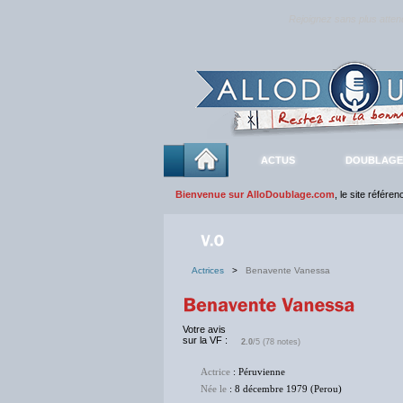
Rejoignez sans plus atte
ACTUS
DOUBLAGE
Bienvenue sur AlloDoublage.com
, le site référe
Actrices
>
Benavente Vanessa
Votre avis
sur la VF :
2.0
/5 (78 notes)
Actrice
: Péruvienne
Née le
: 8 décembre 1979 (Perou)