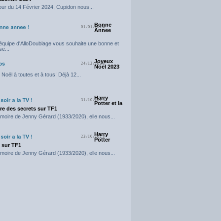
our du 14 Février 2024, Cupidon nous...
Bonne
01/01/2024
Annee
'équipe d'AlloDoublage vous souhaite une bonne et
e...
Joyeux
24/12/2023
Noel 2023
Noël à toutes et à tous! Déjà 12...
Harry
31/10/2023
Potter et la
e des secrets sur TF1
moire de Jenny Gérard (1933/2020), elle nous...
Harry
23/10/2023
Potter
t sur TF1
moire de Jenny Gérard (1933/2020), elle nous...