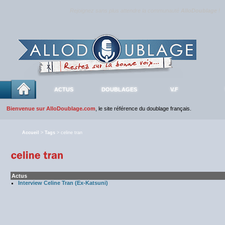
Rejoignez sans plus attendre la communauté
AlloDoublage
!
ACTUS
DOUBLAGES
V.F
Bienvenue sur AlloDoublage.com
, le site référence du doublage français.
Accueil
>
Tags
> celine tran
Actus
Interview Celine Tran (Ex-Katsuni)