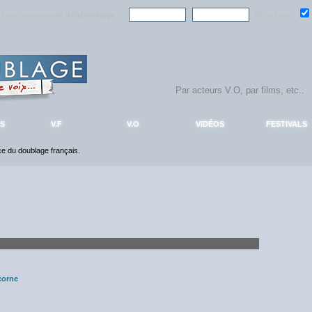
ndre la communauté
AlloDoublage
!
Mémoriser :
S
V.F
V.O
VIDÉOS
FESTIVALS
nce du doublage français.
corne