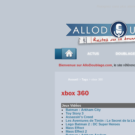
Rejoignez sans plus atte
ACTUS
DOUBLAGE
Bienvenue sur AlloDoublage.com
, le site référe
Accueil
>
Tags
> xbox 360
Jeux Vidéos
Batman : Arkham City
Toy Story 3
Assassin's Creed
Les Aventures de Tintin : Le Secret de la Li
Lego Batman 2 : DC Super Heroes
Mass Effect
Mass Effect 2