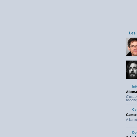
Allema
C'est 
annonç
Camero
À la mé