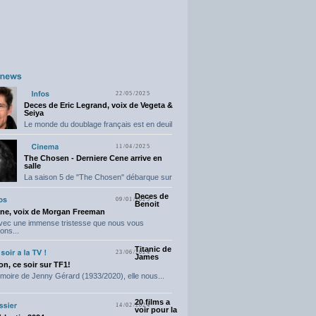
22/05/2025
Deces de Eric Legrand, voix de Vegeta &
Seiya
Le monde du doublage français est en deuil
suite...
11/04/2025
The Chosen - Derniere Cene arrive en
salle
La saison 5 de "The Chosen" débarque sur
grand...
Deces de
09/01/2025
Benoit
ne, voix de Morgan Freeman
avec une immense tristesse que nous vous
ons...
Titanic de
23/06/2024
James
n, ce soir sur TF1!
moire de Jenny Gérard (1933/2020), elle nous...
20 films a
14/02/2024
voir pour la