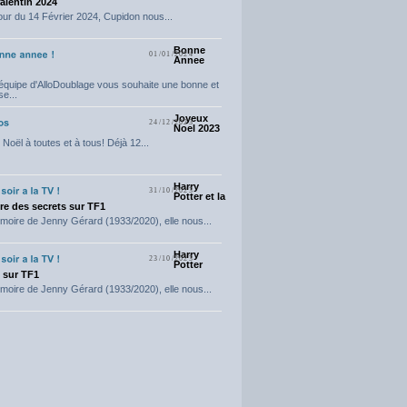
Valentin 2024
our du 14 Février 2024, Cupidon nous...
Bonne
01/01/2024
Annee
'équipe d'AlloDoublage vous souhaite une bonne et
e...
Joyeux
24/12/2023
Noel 2023
Noël à toutes et à tous! Déjà 12...
Harry
31/10/2023
Potter et la
e des secrets sur TF1
moire de Jenny Gérard (1933/2020), elle nous...
Harry
23/10/2023
Potter
t sur TF1
moire de Jenny Gérard (1933/2020), elle nous...