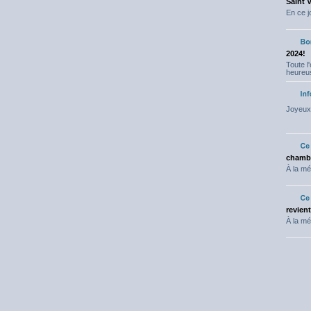
Saint 
En ce j
2024!
Toute l
heureus
Joyeux 
chambr
À la mé
revien
À la mé