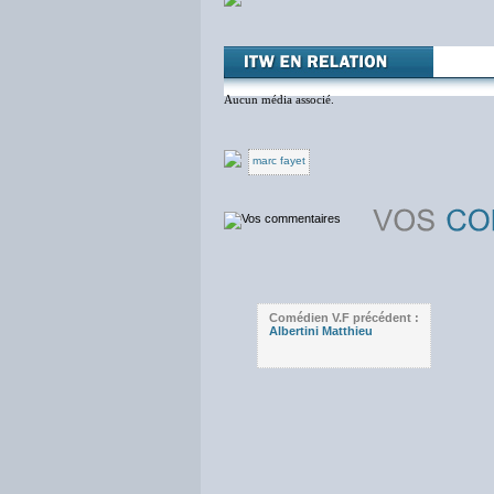
Aucun média associé.
marc fayet
Comédien V.F précédent :
Albertini Matthieu