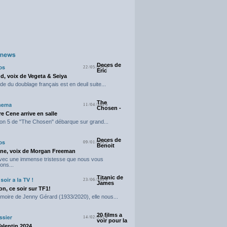
Deces de
22/05/2025
Eric
d, voix de Vegeta & Seiya
e du doublage français est en deuil suite...
The
11/04/2025
Chosen -
e Cene arrive en salle
on 5 de "The Chosen" débarque sur grand...
Deces de
09/01/2025
Benoit
ne, voix de Morgan Freeman
avec une immense tristesse que nous vous
ons...
Titanic de
23/06/2024
James
n, ce soir sur TF1!
moire de Jenny Gérard (1933/2020), elle nous...
20 films a
14/02/2024
voir pour la
Valentin 2024