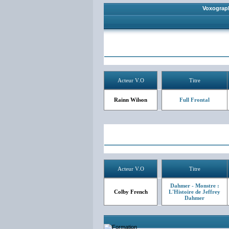
Voxograp
Acteur V.O
Titre
Rainn Wilson
Full Frontal
Acteur V.O
Titre
Dahmer - Monstre :
Colby French
L'Histoire de Jeffrey
Dahmer