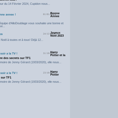
our du 14 Février 2024, Cupidon nous...
Bonne
01/01/2024
Annee
'équipe d'AlloDoublage vous souhaite une bonne et
e...
Joyeux
24/12/2023
Noel 2023
Noël à toutes et à tous! Déjà 12...
Harry
31/10/2023
Potter et la
e des secrets sur TF1
moire de Jenny Gérard (1933/2020), elle nous...
Harry
23/10/2023
Potter
t sur TF1
moire de Jenny Gérard (1933/2020), elle nous...