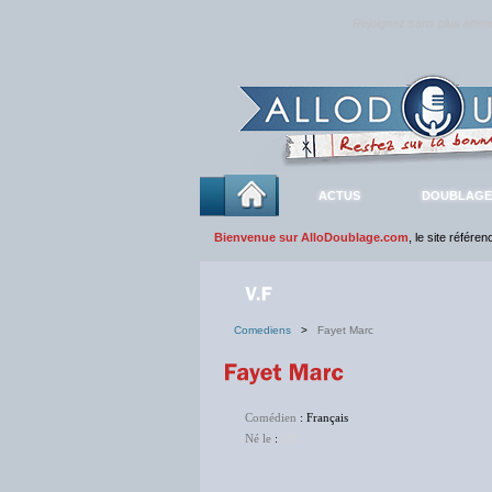
Rejoignez sans plus atte
ACTUS
DOUBLAGE
Bienvenue sur AlloDoublage.com
, le site référe
Comediens
>
Fayet Marc
Comédien
: Français
Né le
:
NC