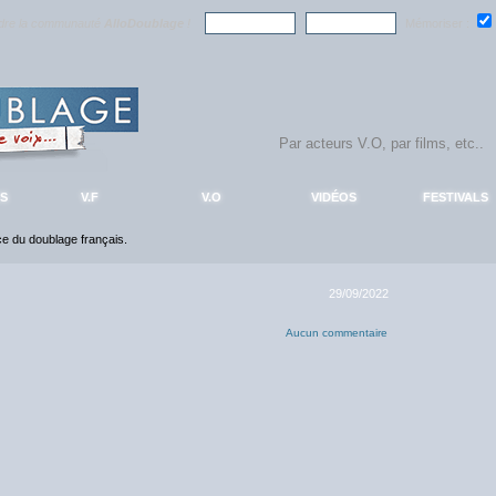
ndre la communauté
AlloDoublage
!
Mémoriser :
S
V.F
V.O
VIDÉOS
FESTIVALS
nce du doublage français.
29/09/2022
Aucun commentaire