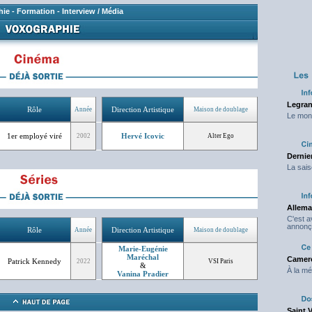
hie
-
Formation
-
Interview / Média
Legran
Rôle
Direction Artistique
Année
Maison de doublage
Le mond
1er employé viré
Hervé Icovic
2002
Alter Ego
Dernier
La sais
Allema
C'est 
annonç
Rôle
Direction Artistique
Année
Maison de doublage
Marie-Eugénie
Maréchal
Camero
Patrick Kennedy
2022
VSI Paris
&
À la mé
Vanina Pradier
Saint 