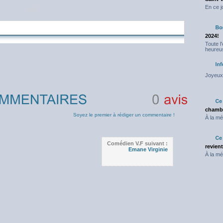
En ce j
NC
2024!
Toute l
heureus
Joyeux 
chambr
0
avis
Soyez le premier à rédiger un commentaire !
À la mé
Comédien V.F suivant :
revien
Emane Virginie
À la mé