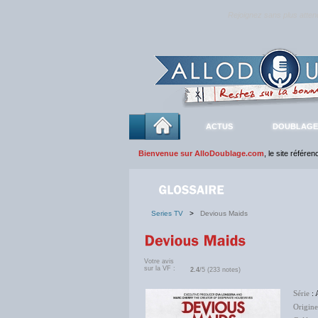
Rejoignez sans plus atte
ACTUS
DOUBLAGE
Bienvenue sur AlloDoublage.com
, le site référe
Series TV
>
Devious Maids
Votre avis
sur la VF :
2.4
/5 (233 notes)
Série
: 
Origine