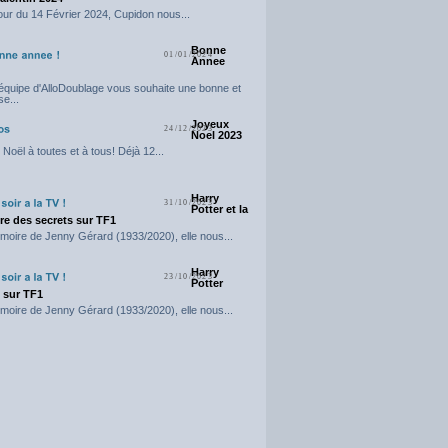
our du 14 Février 2024, Cupidon nous...
Bonne
01/01/2024
Annee
'équipe d'AlloDoublage vous souhaite une bonne et
e...
Joyeux
24/12/2023
Noel 2023
Noël à toutes et à tous! Déjà 12...
Harry
31/10/2023
Potter et la
e des secrets sur TF1
moire de Jenny Gérard (1933/2020), elle nous...
Harry
23/10/2023
Potter
t sur TF1
moire de Jenny Gérard (1933/2020), elle nous...