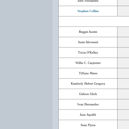
Alex Fernandez
Stephen Collins
Reggie Austin
Susie Abromeit
Tricia O'Kelley
Willie C. Carpenter
Tiffany Hines
Kimberly Hebert Gregory
Gideon Glick
Ivan Hernandez
June Squibb
Sean Flynn