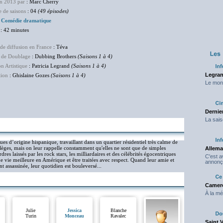
en 2013 par
: Marc Cherry
 de saisons
: 04
(49 épisodes)
:
Comédie dramatique
: 42 minutes
de diffusion en France
: Téva
 de Doublage
: Dubbing Brothers
(Saisons 1 à 4)
on Artistique
: Patricia Legrand
(Saisons 1 à 4)
Legran
tion
: Ghislaine Gozes
(Saisons 1 à 4)
Le mond
Dernier
La sais
es d’origine hispanique, travaillant dans un quartier résidentiel très calme de
vilèges, mais on leur rappelle constamment qu'elles ne sont que de simples
Allema
res laissés par les rock stars, les milliardaires et des célébrités égocentriques
C'est 
une vie meilleure en Amérique et être traitées avec respect. Quand leur amie et
annonç
 assassinée, leur quotidien est bouleversé...
Camero
À la mé
Julie
Jessica
Blanche
Turin
Monceau
Ravalec
Saint 