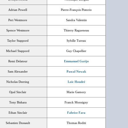
Adrian Powell
Pierre-François Pistorio
Peri Westmore
Sandra Valentin
Spence Westmore
Thierry Ragueneau
Taylor Stappord
Sybille Tureau
Michael Stappord
Guy Chapellier
Remi Delatour
Emmanuel Garijo
Sam Alexander
Pascal Nowak
Nicholas Deering
Loïc Houdré
Opal Sinclair
Marie Gamory
Tony Bishara
Franck Monsigny
Ethan Sinclair
Fabrice Fara
Sebastien Dussault
Thomas Roditi