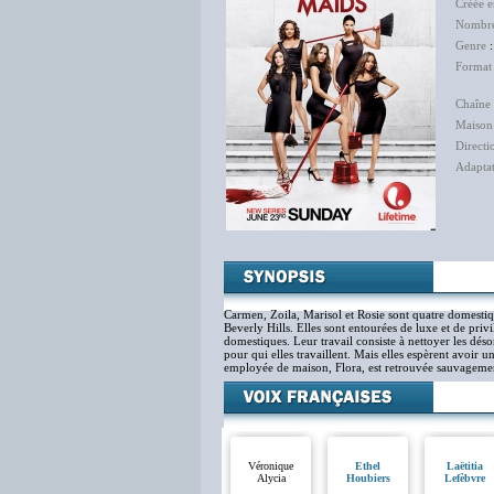
Créée 
Nombre
Genre
Format
Chaîne 
Maison
Directi
Adapta
Carmen, Zoila, Marisol et Rosie sont quatre domestiqu
Beverly Hills. Elles sont entourées de luxe et de pri
domestiques. Leur travail consiste à nettoyer les désord
pour qui elles travaillent. Mais elles espèrent avoir 
employée de maison, Flora, est retrouvée sauvagement
Véronique
Ethel
Laëtitia
Alycia
Houbiers
Lefèbvre