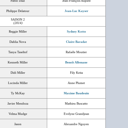
Pablo Diaz
Jean-François Aupied
Philippe Delatour
Jean-Luc Kayser
SAISON 2
(2014)
Reggie Miller
Sydney Kotto
Dahlia Nova
Claire Baradat
Tanya Taseltof
Rafaèle Moutier
Kenneth Miller
Benoît Allemane
Didi Miller
Fily Keita
Lucinda Miller
Anne Plumet
Ty McKay
Maxime Baudouin
Javier Mendoza
Mathieu Buscatto
Velma Mudge
Evelyne Grandjean
Jason
Alexandre Nguyen