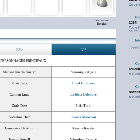
En ce j
Véronique
2024!
Borgias
Toute l
heureus
Joyeux 
Rôle
V.F
 PERSONNAGES PRINCIPAUX
chambr
Marisol Duarte/ Suarez
Véronique Alycia
À la mé
Rosie Falta
Ethel Houbiers
revien
Carmen Luna
Laëtitia Lefebvre
À la mé
Zoila Diaz
Julie Turin
Valentina Diaz
Jessica Monceau
Geneviève Delatour
Blanche Ravalec
Evelyn Powell
Véronique Borgias