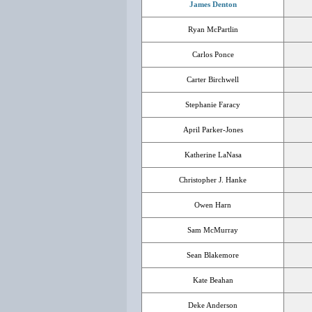
James Denton
Ryan McPartlin
Carlos Ponce
Carter Birchwell
Stephanie Faracy
April Parker-Jones
Katherine LaNasa
Christopher J. Hanke
Owen Harn
Sam McMurray
Sean Blakemore
Kate Beahan
Deke Anderson