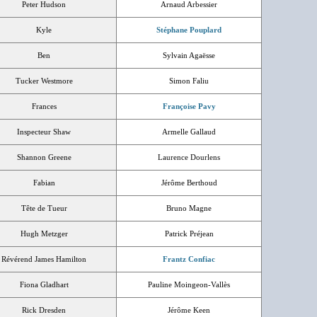
Peter Hudson
Arnaud Arbessier
Kyle
Stéphane Pouplard
Ben
Sylvain Agaësse
Tucker Westmore
Simon Faliu
Frances
Françoise Pavy
Inspecteur Shaw
Armelle Gallaud
Shannon Greene
Laurence Dourlens
Fabian
Jérôme Berthoud
Tête de Tueur
Bruno Magne
Hugh Metzger
Patrick Préjean
Révérend James Hamilton
Frantz Confiac
Fiona Gladhart
Pauline Moingeon-Vallès
Rick Dresden
Jérôme Keen