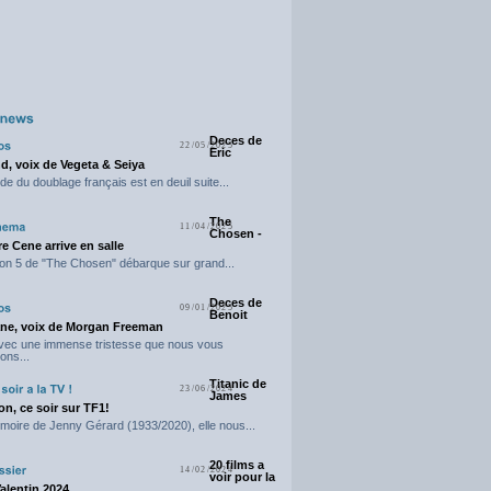
Deces de
22/05/2025
Eric
d, voix de Vegeta & Seiya
e du doublage français est en deuil suite...
The
11/04/2025
Chosen -
e Cene arrive en salle
on 5 de "The Chosen" débarque sur grand...
Deces de
09/01/2025
Benoit
ne, voix de Morgan Freeman
avec une immense tristesse que nous vous
ons...
Titanic de
23/06/2024
James
n, ce soir sur TF1!
moire de Jenny Gérard (1933/2020), elle nous...
20 films a
14/02/2024
voir pour la
Valentin 2024