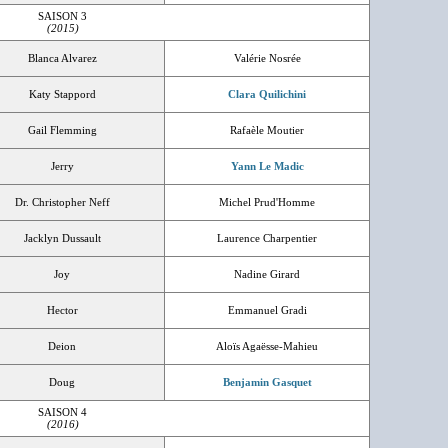
SAISON 3
(2015)
Blanca Alvarez
Valérie Nosrée
Katy Stappord
Clara Quilichini
Gail Flemming
Rafaèle Moutier
Jerry
Yann Le Madic
Dr. Christopher Neff
Michel Prud'Homme
Jacklyn Dussault
Laurence Charpentier
Joy
Nadine Girard
Hector
Emmanuel Gradi
Deion
Aloïs Agaësse-Mahieu
Doug
Benjamin Gasquet
SAISON 4
(2016)