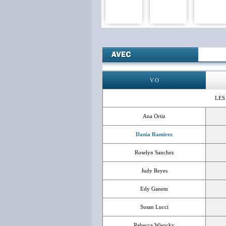
V.O
LES
Ana Ortiz
Dania Ramirez
Roselyn Sanchez
Judy Reyes
Edy Ganem
Susan Lucci
Rebecca Wisocky