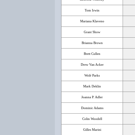
Tom Irwin
Mariana Klaveno
Grant Show
Brianna Brown
Brett Cullen
Drew Van Acker
Wolé Parks
Mark Deklin
Joanna P. Adler
Dominic Adams
Colin Woodell
Gilles Marini