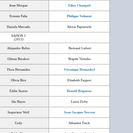
Jesse Morgan
Eilias Changuel
Ernesto Falta
Philippe Valmont
Daniela Mercado
Alexia Papineschi
SAISON 1
(2013)
Alejandro Rubio
Bertrand Liebert
Odessa Burakov
Brigitte Virtudes
Flora Hernandez
Véronique Desmadryl
Olivia Rice
Elisabeth Fargeot
Eddie Suarez
Donald Reignoux
Ida Hayes
Laura Zichy
Inspecteur Wolf
Jean-Jacques Nervest
Cody
Sébastien Finck