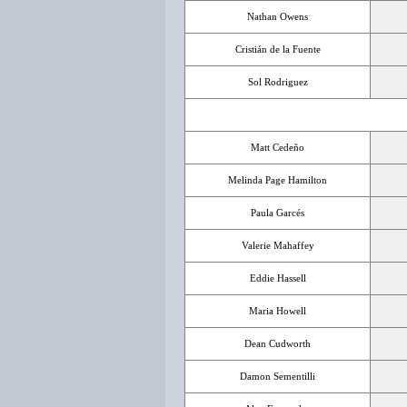
Nathan Owens
Cristián de la Fuente
Sol Rodriguez
Matt Cedeño
Melinda Page Hamilton
Paula Garcés
Valerie Mahaffey
Eddie Hassell
Maria Howell
Dean Cudworth
Damon Sementilli