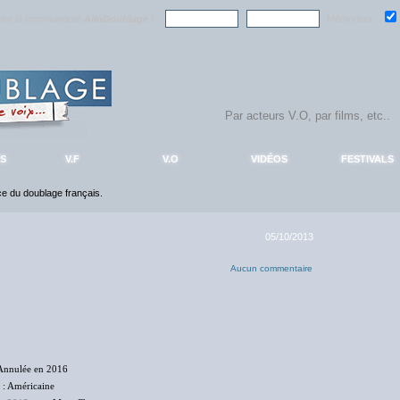
ndre la communauté
AlloDoublage
!
Mémoriser :
S
V.F
V.O
VIDÉOS
FESTIVALS
nce du doublage français.
05/10/2013
Aucun commentaire
Annulée en 2016
: Américaine