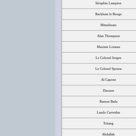
Séraphin Lampion
Rackham le Rouge
Mitsuhirato
Alan Thompson
Maxime Loiseau
Le Colonel Jorgen
Le Colonel Sponsz
Al Capone
Dawson
Ramon Bada
Laszlo Carreidas
Tchang
Abdallah