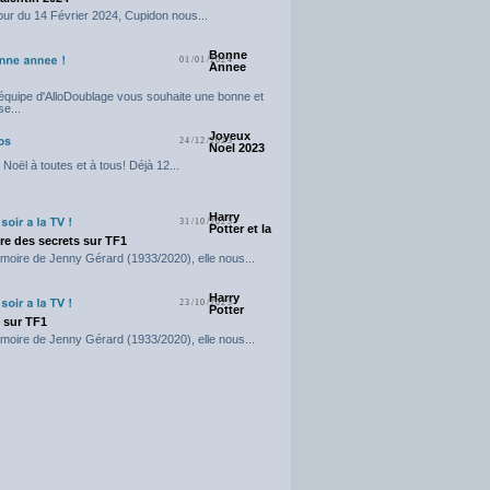
our du 14 Février 2024, Cupidon nous...
Bonne
01/01/2024
Annee
'équipe d'AlloDoublage vous souhaite une bonne et
e...
Joyeux
24/12/2023
Noel 2023
Noël à toutes et à tous! Déjà 12...
Harry
31/10/2023
Potter et la
e des secrets sur TF1
moire de Jenny Gérard (1933/2020), elle nous...
Harry
23/10/2023
Potter
t sur TF1
moire de Jenny Gérard (1933/2020), elle nous...