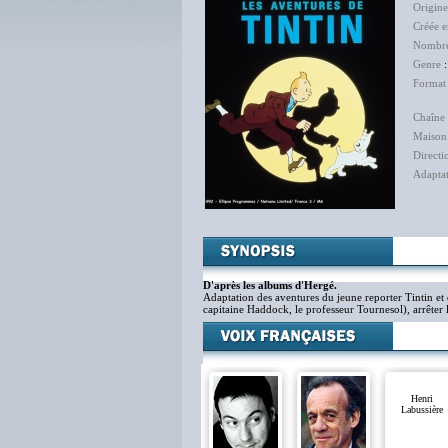
Origine
Créée 
Nombre
Genre
Format
Chaîne 
Maison
Directi
Adapta
D'après les albums d'Hergé.
Adaptation des aventures du jeune reporter Tintin et 
capitaine Haddock, le professeur Tournesol), arrêter le
Henri
Labussière