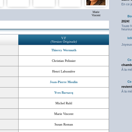
En ce j
Marie
Vincent
2024!
Toute l
heureus
V.F
(Version Originale)
Joyeux 
Thierry Wermuth
Christian Pelissier
chambr
À la mé
Henri Labussière
Jean-Pierre Moulin
revien
À la mé
Yves Barsacq
Michel Ruhl
Marie Vincent
Susan Roman