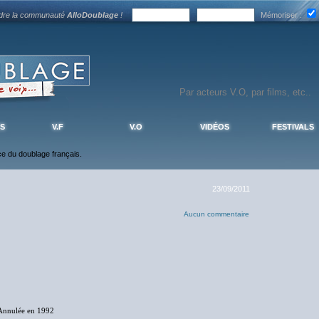
ndre la communauté
AlloDoublage
!
Mémoriser :
S
V.F
V.O
VIDÉOS
FESTIVALS
nce du doublage français.
23/09/2011
Aucun commentaire
Annulée en 1992