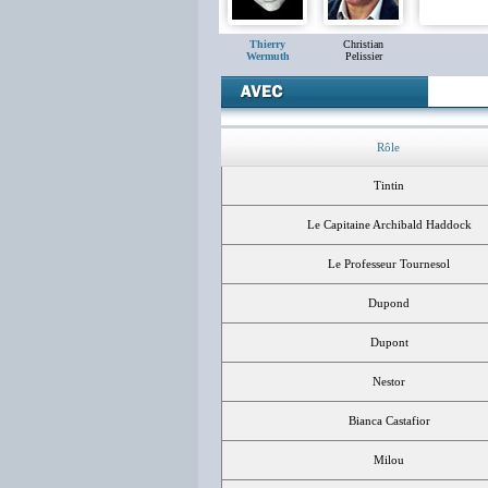
Thierry
Christian
Wermuth
Pelissier
Rôle
Tintin
Le Capitaine Archibald Haddock
Le Professeur Tournesol
Dupond
Dupont
Nestor
Bianca Castafior
Milou