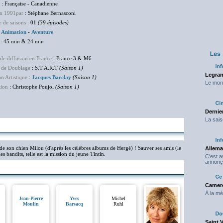
: Française - Canadienne
en 1991par
: Stéphane Bernasconi
 de saisons
: 01
(39 épisodes)
:
Animation
-
Aventure
: 45 min & 24 min
de diffusion en France
: France 3 & M6
 de Doublage
: S.T.A.R.T
(Saison 1)
Legran
on Artistique
:
Jacques Barclay
(Saison 1)
Le mond
tion
: Christophe Poujol
(Saison 1)
Dernier
La sais
de son chien Milou (d'après les célèbres albums de Hergé) ! Sauver ses amis (le
Allema
s bandits, telle est la mission du jeune Tintin.
C'est 
annonç
Camero
À la mé
Jean-Pierre
Yves
Michel
Moulin
Barsacq
Ruhl
Saint 