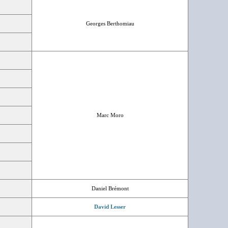
Georges Berthomiau
Marc Moro
Daniel Brémont
David Lesser