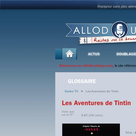
Rejoignez sans plus atte
ACTUS
DOUBLAGE
Bienvenue sur AlloDoublage.com
, le site référe
Series TV
>
Les Aventures de Tintin
Votre avis
sur la VF :
3.4
/5 (344 notes)
Série
: 