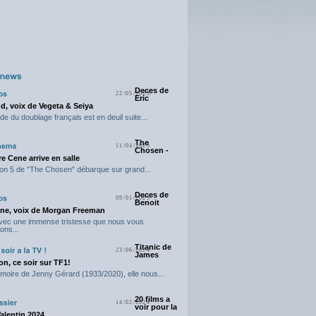
Deces de
22/05/2025
Eric
d, voix de Vegeta & Seiya
e du doublage français est en deuil suite...
The
11/04/2025
Chosen -
e Cene arrive en salle
on 5 de "The Chosen" débarque sur grand...
Deces de
09/01/2025
Benoit
ne, voix de Morgan Freeman
avec une immense tristesse que nous vous
ons...
Titanic de
23/06/2024
James
n, ce soir sur TF1!
moire de Jenny Gérard (1933/2020), elle nous...
20 films a
14/02/2024
voir pour la
Valentin 2024