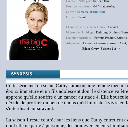
Créée en 2010 par
: Darlene Hunt
Nombre de saisons
: 04
(40 épisodes)
Genre
:
Comédie dramatique
Format
: 27 min
Chaîne de diffusion en France
: Canal +
Maison de Doublage
: Dubbing Brothers
(Sais
Direction Artistique
: Perrette Pradier
(Saisons 
Adaptation
: Laurence Crouzet
(Saisons 1 à 4)
Edgar Givry
(Saisons 1 à 4)
Cette série met en scène Cathy Jamison, une femme menant 
époux immature et un fils adolescent dont l'existence va êtr
apprend qu'elle souffre d'un cancer au stade 4. Elle bouscule
décide de profiter du peu de temps qu'il lui reste à vivre en f
s'interdisait auparavant.
La saison 1 reste centrée sur les liens que Cathy entretient a
dont elle ne parle à personne, des bouleversements familiau