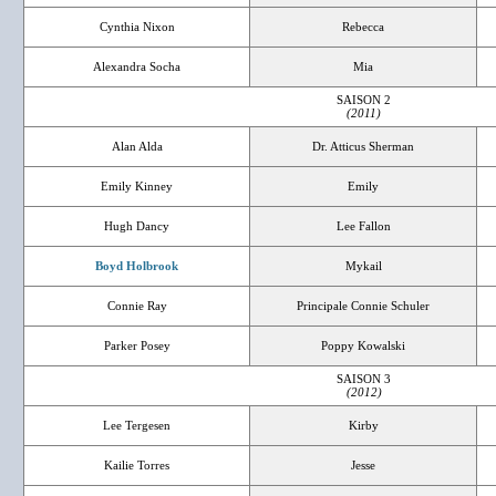
Cynthia Nixon
Rebecca
Alexandra Socha
Mia
SAISON 2
(2011)
Alan Alda
Dr. Atticus Sherman
Emily Kinney
Emily
Hugh Dancy
Lee Fallon
Boyd Holbrook
Mykail
Connie Ray
Principale Connie Schuler
Parker Posey
Poppy Kowalski
SAISON 3
(2012)
Lee Tergesen
Kirby
Kailie Torres
Jesse