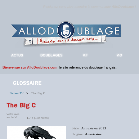
Rejoignez sans plus attendre la communauté
AlloDoublage
!
ACTUS
DOUBLAGES
V.F
V.O
Bienvenue sur AlloDoublage.com
, le site référence du doublage français.
Series TV
>
The Big C
Votre avis
sur la VF :
1.7
/5 (120 notes)
Série
: Annulée en 2013
Origine
: Américaine