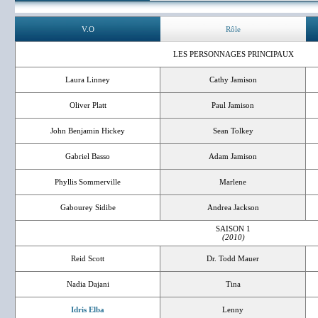
V.O
Rôle
LES PERSONNAGES PRINCIPAUX
Laura Linney
Cathy Jamison
Oliver Platt
Paul Jamison
John Benjamin Hickey
Sean Tolkey
Gabriel Basso
Adam Jamison
Phyllis Sommerville
Marlene
Gabourey Sidibe
Andrea Jackson
SAISON 1
(2010)
Reid Scott
Dr. Todd Mauer
Nadia Dajani
Tina
Idris Elba
Lenny