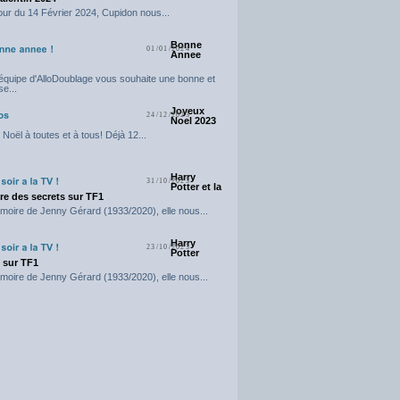
our du 14 Février 2024, Cupidon nous...
Bonne
01/01/2024
Annee
'équipe d'AlloDoublage vous souhaite une bonne et
e...
Joyeux
24/12/2023
Noel 2023
Noël à toutes et à tous! Déjà 12...
Harry
31/10/2023
Potter et la
e des secrets sur TF1
moire de Jenny Gérard (1933/2020), elle nous...
Harry
23/10/2023
Potter
t sur TF1
moire de Jenny Gérard (1933/2020), elle nous...