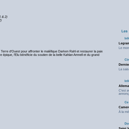
1 & 2)
2)
Legran
Le mond
 Terre d'Ouest pour affronter le maléfique Darken Rahl et restaurer la paix
 épique, l'Elu bénéficie du soutien de la belle Kahlan Amnell et du grand
Dernier
La sais
Allema
C'est 
annonç
Camero
À la mé
Saint 