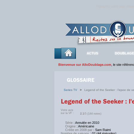
Rejoignez sans plus atte
ACTUS
DOUBLAGE
Bienvenue sur AlloDoublage.com
, le site référe
Series TV
>
Legend of the Seeker : l'epee de ve
Votre avis
sur la VF :
2.1
/5 (144 notes)
Série
: Annulée en 2010
Origine
: Américaine
Créée en 2008 par
: Sam Raimi
Nombre de saisons
: 02
(44 épisodes)