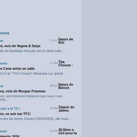
Deces de
22/05/2025
Eric
d, voix de Vegeta & Seiya
e du doublage français est en deuil suite...
The
11/04/2025
Chosen -
e Cene arrive en salle
on 5 de "The Chosen" débarque sur grand...
Deces de
09/01/2025
Benoit
ne, voix de Morgan Freeman
avec une immense tristesse que nous vous
ons...
Titanic de
23/06/2024
James
n, ce soir sur TF1!
moire de Jenny Gérard (1933/2020), elle nous...
20 films a
14/02/2024
voir pour la
Valentin 2024