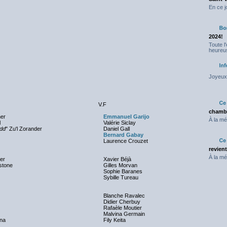
En ce j
2024!
Toute l
heureus
Joyeux 
V.F
chambr
er
Emmanuel Garijo
À la mé
l
Valérie Siclay
dd
" Zu'l Zorander
Daniel Gall
Bernard Gabay
Laurence Crouzet
revien
À la mé
er
Xavier Béjà
stone
Gilles Morvan
Sophie Baranes
Sybille Tureau
Blanche Ravalec
Didier Cherbuy
Rafaèle Moutier
Malvina Germain
na
Fily Keita