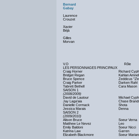
Bernard
Gabay
Laurence
Crouzet
Xavier
Béjà
Gilles
Morvan
V.O
Rôle
LES PERSONNAGES PRINCIPAUX
Craig Horner
Richard Cyph
Bridget Regan
Kahlan Amnel
Bruce Spence
Zeddicus "
Ze
Craig Parker
Darken Rahl
Tabrett Bethell
Cara Mason
SAISON 1
(2008/2009)
David de Lautour
Michael Cyph
Jay Laga'aia
Chase Brand
Danielle Cormack
Shota
Jessica Marais
Denna
SAISON 2
(2009/2010)
Alison Bruce
Soeur Verna
Matthew Le Nevez
Leo
Emily Baldoni
Soeur Nicci
Katrina Law
Garren
Elizabeth Blackmore
Soeur Marian