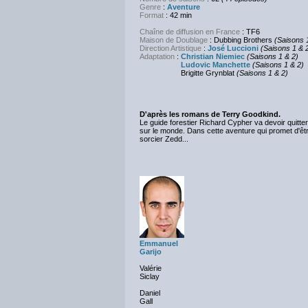
Genre
:
Aventure
Format
: 42 min
Chaîne de diffusion en France
: TF6
Maison de Doublage
: Dubbing Brothers
(Saisons 
Direction Artistique
:
José Luccioni
(Saisons 1 & 
Adaptation
:
Christian Niemiec
(Saisons 1 & 2)
Ludovic Manchette
(Saisons 1 & 2)
Brigitte Grynblat
(Saisons 1 & 2)
D'après les romans de Terry Goodkind.
Le guide forestier Richard Cypher va devoir quitter
sur le monde. Dans cette aventure qui promet d'être
sorcier Zedd...
Emmanuel
Garijo
Valérie
Siclay
Daniel
Gall