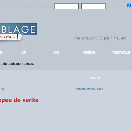
ndre la communauté
AlloDoublage
!
Mémoriser :
S
V.F
V.O
VIDÉOS
FESTIVALS
nce du doublage français.
27/04/2019
rite
Aucun commentaire