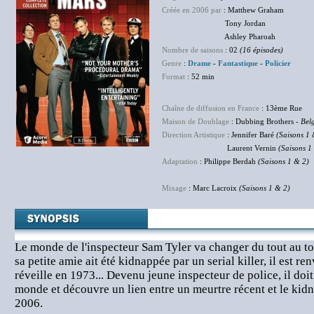
Créée en 2006 par
: Matthew Graham
Tony Jordan
Ashley Pharoah
Nombre de saisons
: 02
(16 épisodes)
Genre
:
Drame
-
Fantastique
-
Policier
Format
: 52 min
Chaîne de diffusion en France
: 13ème Rue
Maison de Doublage
: Dubbing Brothers -
Bel
Direction Artistique
: Jennifer Baré
(Saisons 1 
Laurent Vernin
(Saisons 1
Adaptation
: Philippe Berdah
(Saisons 1 & 2)
Mixage
: Marc Lacroix
(Saisons 1 & 2)
Le monde de l'inspecteur Sam Tyler va changer du tout au to
sa petite amie ait été kidnappée par un serial killer, il est re
réveille en 1973... Devenu jeune inspecteur de police, il doi
monde et découvre un lien entre un meurtre récent et le kid
2006.