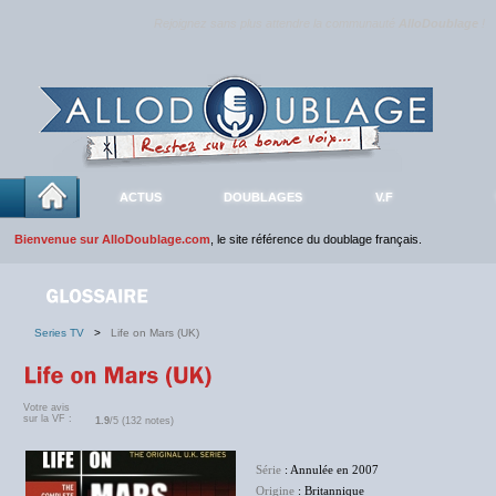
Rejoignez sans plus attendre la communauté
AlloDoublage
!
ACTUS
DOUBLAGES
V.F
Bienvenue sur AlloDoublage.com
, le site référence du doublage français.
Series TV
>
Life on Mars (UK)
Votre avis
sur la VF :
1.9
/5 (132 notes)
Série
: Annulée en 2007
Origine
: Britannique