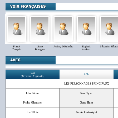
Franck
Lionel
Audrey D'Hulstère
Raphaël
Sébastien Hébran
Dacquin
Bourguet
Anciaux
V.O
Rôle
(Version Originale)
LES PERSONNAGES PRINCIPAUX
John Simm
Sam Tyler
Philip Glenister
Gene Hunt
Liz White
Annie Cartwright