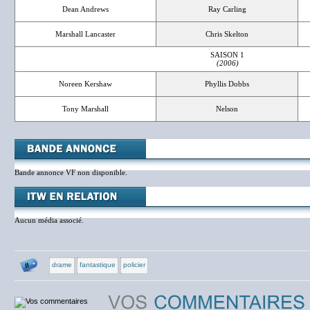
Dean Andrews
Ray Carling
Marshall Lancaster
Chris Skelton
SAISON 1
(2006)
Noreen Kershaw
Phyllis Dobbs
Tony Marshall
Nelson
Bande annonce VF non disponible.
Aucun média associé.
drame
fantastique
policier