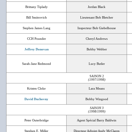
Brittany Tiplady
Jordan Black
Bill Smitrovich
Lieutenant Bob Bletcher
Stephen James Lang
Inspecteur Bob Giebelhouse
CCH Pounder
Cheryl Andrews
Jeffrey Donovan
Bobby Webber
Sarah-Jane Redmond
Lucy Butler
SAISON 2
(1997/1998)
Kristen Cloke
Lara Means
David Duchovny
Bobby Wingood
SAISON 3
(1998/1999)
Peter Outerbridge
Agent Spécial Barry Baldwin
Stephen E. Miller
Directeur Adjoint Andy McClaren