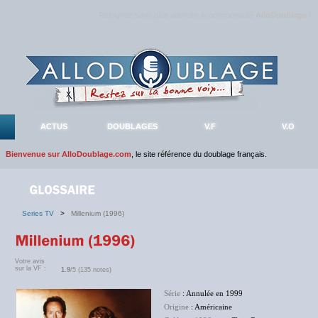
Rejoignez sans plus attendre la communauté
AlloDoublage
!
ACTUS
DOUBLAGES
V.F
V.O
Bienvenue sur AlloDoublage.com
, le site référence du doublage français.
Series TV
>
Millenium (1996)
Votre avis
sur la VF :
1.9
/5 (135 notes)
Série
: Annulée en 1999
Origine
: Américaine