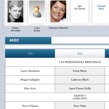
Igor
Chantal
De Savitch
Macé
Bruno
Clara
Christine Delaroche
Devoldère
Borras
V.O
Rôle
LES PERSONNAGES PRINCIPAUX
Lance Henriksen
Frank Black
Megan Gallagher
Catherine Black
Klea Scott
Agent Emma Hollis
SAISON 1
(1996/1997)
Terry O'Quinn
Peter Watts