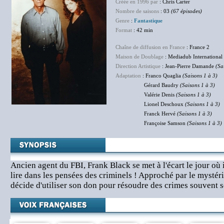
Créée en 1996 par
: Chris Carter
Nombre de saisons
: 03
(67 épisodes)
Genre
:
Fantastique
Format
: 42 min
Chaîne de diffusion en France
: France 2
Maison de Doublage
: Mediadub International
Direction Artistique
: Jean-Pierre Damande
(Sa
Adaptation
: Franco Quaglia
(Saisons 1 à 3)
Gérard Baudry
(Saisons 1 à 3)
Valérie Denis
(Saisons 1 à 3)
Lionel Deschoux
(Saisons 1 à 3)
Franck Hervé
(Saisons 1 à 3)
Françoise Samson
(Saisons 1 à 3)
Ancien agent du FBI, Frank Black se met à l'écart le jour où 
lire dans les pensées des criminels ! Approché par le mystér
décide d'utiliser son don pour résoudre des crimes souvent s