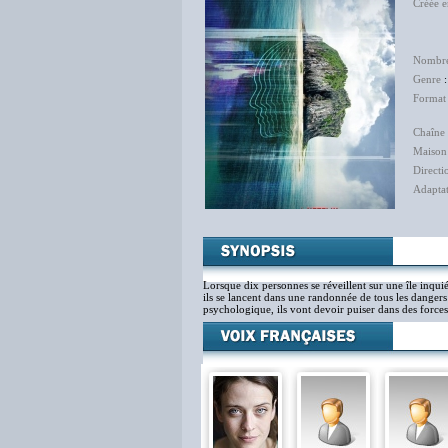
Créée 
Lu
Ne
Nombre
Genre
Format
Chaîne 
Maison
Directi
Adapta
Van
Lorsque dix personnes se réveillent sur une île inquiét
ils se lancent dans une randonnée de tous les dangers 
psychologique, ils vont devoir puiser dans des force