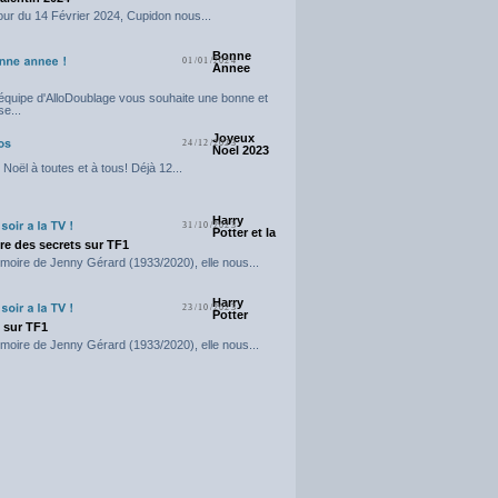
our du 14 Février 2024, Cupidon nous...
Bonne
01/01/2024
Annee
'équipe d'AlloDoublage vous souhaite une bonne et
e...
Joyeux
24/12/2023
Noel 2023
Noël à toutes et à tous! Déjà 12...
Harry
31/10/2023
Potter et la
e des secrets sur TF1
moire de Jenny Gérard (1933/2020), elle nous...
Harry
23/10/2023
Potter
t sur TF1
moire de Jenny Gérard (1933/2020), elle nous...