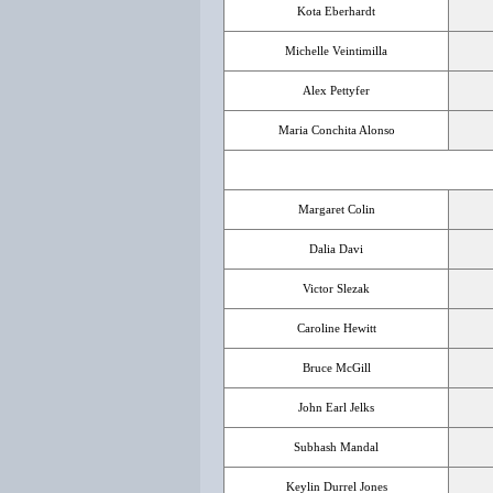
Kota Eberhardt
Michelle Veintimilla
Alex Pettyfer
Maria Conchita Alonso
Margaret Colin
Dalia Davi
Victor Slezak
Caroline Hewitt
Bruce McGill
John Earl Jelks
Subhash Mandal
Keylin Durrel Jones