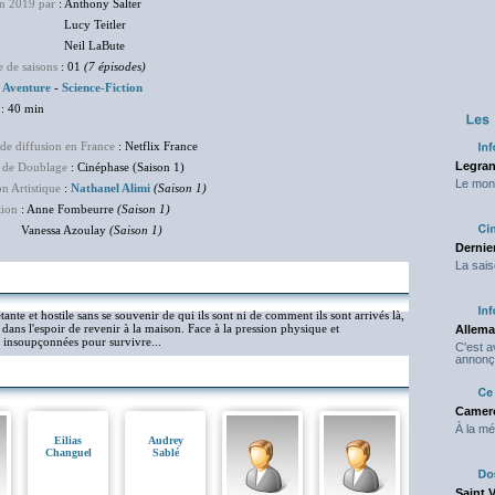
en 2019 par
: Anthony Salter
cy Teitler
il LaBute
 de saisons
: 01
(7 épisodes)
:
Aventure
-
Science-Fiction
: 40 min
de diffusion en France
: Netflix France
Legran
 de Doublage
: Cinéphase (Saison 1)
Le mond
on Artistique
:
Nathanel Alimi
(Saison 1)
tion
: Anne Fombeurre
(Saison 1)
essa Azoulay
(Saison 1)
Dernier
La sais
ante et hostile sans se souvenir de qui ils sont ni de comment ils sont arrivés là,
dans l'espoir de revenir à la maison. Face à la pression physique et
Allema
s insoupçonnées pour survivre...
C'est 
annonç
Camero
À la mé
Eilias
Audrey
Changuel
Sablé
Saint 