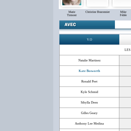
Marie
Christine Braconnier
Mike
Tirmont
Fédée
V.O
LES
Natalie Martinez
Kate Bosworth
Ronald Peet
Kyle Schmid
Sibylla Deen
Gilles Geary
Anthony Lee Medina