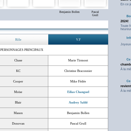
En ce j
Benjamin Bollen
Pascal
Grull
2024!
Toute l
heureus
Rôle
V.F
Joyeux 
 PERSONNAGES PRINCIPAUX
Chase
Marie Tirmont
chambr
À la mé
KC
Christine Braconnier
Cooper
Mike Fédée
revien
À la mé
Moïse
Eilias Changuel
Blair
Audrey Sablé
Mason
Benjamin Bollen
Donovan
Pascal Grull