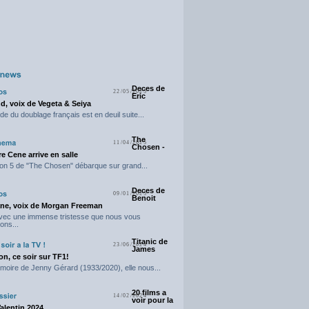
Deces de
22/05/2025
Eric
d, voix de Vegeta & Seiya
e du doublage français est en deuil suite...
The
11/04/2025
Chosen -
e Cene arrive en salle
on 5 de "The Chosen" débarque sur grand...
Deces de
09/01/2025
Benoit
ne, voix de Morgan Freeman
avec une immense tristesse que nous vous
ons...
Titanic de
23/06/2024
James
n, ce soir sur TF1!
moire de Jenny Gérard (1933/2020), elle nous...
20 films a
14/02/2024
voir pour la
Valentin 2024