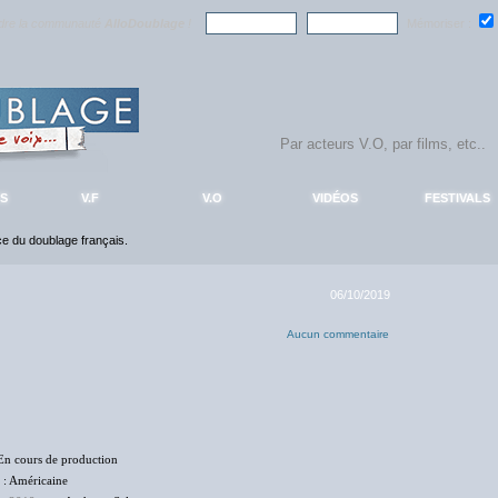
ndre la communauté
AlloDoublage
!
Mémoriser :
S
V.F
V.O
VIDÉOS
FESTIVALS
nce du doublage français.
06/10/2019
Aucun commentaire
En cours de production
: Américaine