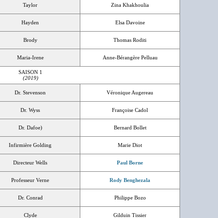
Taylor
Zina Khakhoulia
Hayden
Elsa Davoine
Brody
Thomas Roditi
Maria-Irene
Anne-Bérangère Pelluau
SAISON 1
(2019)
Dr. Stevenson
Véronique Augereau
Dr. Wyss
Françoise Cadol
Dr. Dafoe)
Bernard Bollet
Infirmière Golding
Marie Diot
Directeur Wells
Paul Borne
Professeur Verne
Rody Benghezala
Dr. Conrad
Philippe Bozo
Clyde
Gilduin Tissier