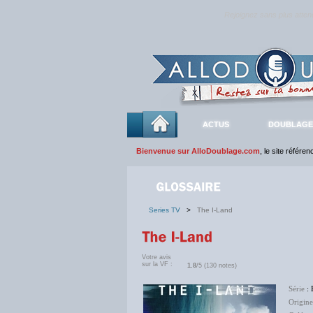
Rejoignez sans plus atte
ACTUS
DOUBLAGE
Bienvenue sur AlloDoublage.com
, le site référe
Series TV
>
The I-Land
Votre avis
sur la VF :
1.8
/5 (130 notes)
Série
: 
Origine