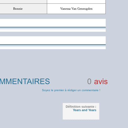
Bonnie
Vanessa Van Geneugden
0
avis
Soyez le premier à rédiger un commentaire !
Définition suivante :
Years and Years