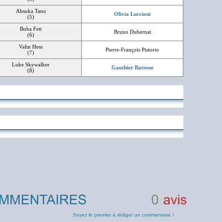
Ahsoka Tano
Olivia Luccioni
(5)
Boba Fett
Bruno Dubernat
(6)
Valin Hess
Pierre-François Pistorio
(7)
Luke Skywalker
Gauthier Battoue
(8)
0
avis
Soyez le premier à rédiger un commentaire !