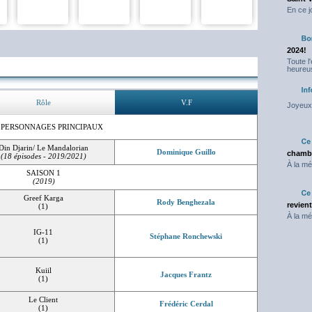
En ce j
2024!
Toute l
heureus
Rôle
V.F
Joyeux 
 PERSONNAGES PRINCIPAUX
Din Djarin/ Le Mandalorian
Dominique Guillo
chambr
(18 épisodes - 2019/2021)
À la mé
SAISON 1
(2019)
Greef Karga
Rody Benghezala
revien
(1)
À la mé
IG-11
Stéphane Ronchewski
(1)
Kuiil
Jacques Frantz
(1)
Le Client
Frédéric Cerdal
(1)