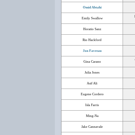
Omid Abtahi
Emily Swallow
Horatio Sanz
Rio Hackford
Jon Favreau
Gina Carano
Julia Jones
Asif Ali
Eugene Cordero
Isla Farris
Ming-Na
Jake Cannavale