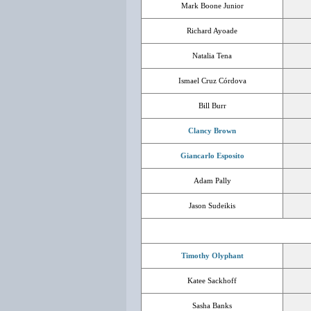
Mark Boone Junior
Richard Ayoade
Natalia Tena
Ismael Cruz Córdova
Bill Burr
Clancy Brown
Giancarlo Esposito
Adam Pally
Jason Sudeikis
Timothy Olyphant
Katee Sackhoff
Sasha Banks