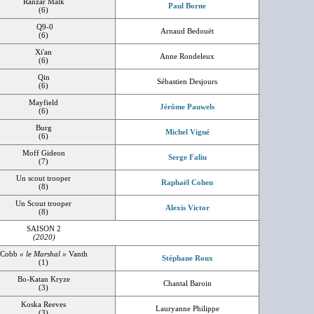
Ranzar Malk
Paul Borne
(6)
Q9-0
Arnaud Bedouët
(6)
Xi'an
Anne Rondeleux
(6)
Qin
Sébastien Desjours
(6)
Mayfield
Jérôme Pauwels
(6)
Burg
Michel Vigné
(6)
Moff Gideon
Serge Faliu
(7)
Un scout trooper
Raphaël Cohen
(8)
Un Scout trooper
Alexis Victor
(8)
SAISON 2
(2020)
Cobb
« le Marshal »
Vanth
Stéphane Roux
(1)
Bo-Katan Kryze
Chantal Baroin
(3)
Koska Reeves
Lauryanne Philippe
(3)