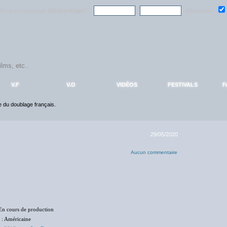
ndre la communauté
AlloDoublage
!
Mémoriser :
V.F
V.O
VIDÉOS
FESTIVALS
F
ce du doublage français.
29/05/2020
Aucun commentaire
En cours de production
: Américaine