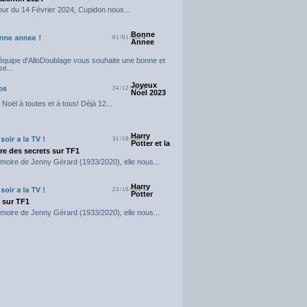
our du 14 Février 2024, Cupidon nous...
Bonne
01/01/2024
Annee
'équipe d'AlloDoublage vous souhaite une bonne et
e...
Joyeux
24/12/2023
Noel 2023
Noël à toutes et à tous! Déjà 12...
Harry
31/10/2023
Potter et la
e des secrets sur TF1
moire de Jenny Gérard (1933/2020), elle nous...
Harry
23/10/2023
Potter
t sur TF1
moire de Jenny Gérard (1933/2020), elle nous...