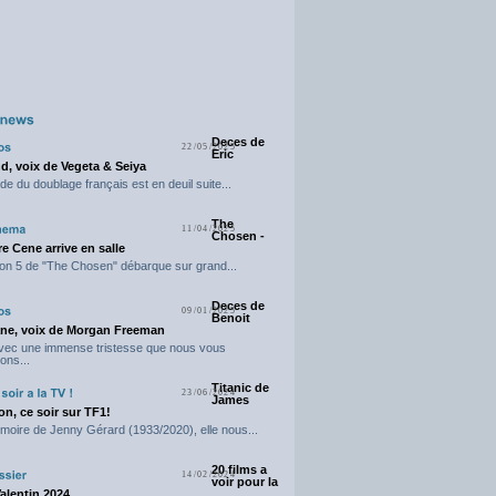
Deces de
22/05/2025
Eric
d, voix de Vegeta & Seiya
e du doublage français est en deuil suite...
The
11/04/2025
Chosen -
e Cene arrive en salle
on 5 de "The Chosen" débarque sur grand...
Deces de
09/01/2025
Benoit
ne, voix de Morgan Freeman
avec une immense tristesse que nous vous
ons...
Titanic de
23/06/2024
James
n, ce soir sur TF1!
moire de Jenny Gérard (1933/2020), elle nous...
20 films a
14/02/2024
voir pour la
Valentin 2024