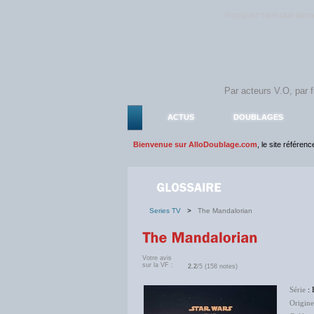
Rejoignez sans plus atte
ACTUS
DOUBLAGES
Bienvenue sur AlloDoublage.com
, le site référen
Series TV
>
The Mandalorian
Votre avis
sur la VF :
2.2
/5 (158 notes)
Série
: 
Origine