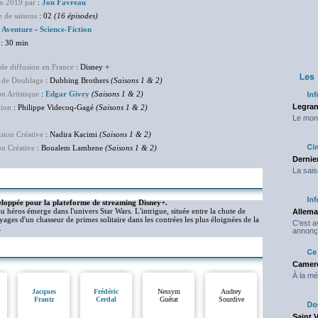
en 2019 par
:
Jon Favreau
 de saisons
: 02
(16 épisodes)
:
Aventure
-
Science-Fiction
: 30 min
de diffusion en France
: Disney +
 de Doublage
: Dubbing Brothers
(Saisons 1 & 2)
on Artistique
:
Edgar Givry
(Saisons 1 & 2)
Legran
tion
: Philippe Videcoq-Gagé
(Saisons 1 & 2)
Le mond
sion Créative
: Nadira Kacimi
(Saisons 1 & 2)
on Créative
: Boualem Lamhene
(Saisons 1 & 2)
Dernier
La sais
veloppée pour la plateforme de streaming Disney+.
 héros émerge dans l'univers Star Wars. L'intrigue, située entre la chute de
Allema
ages d'un chasseur de primes solitaire dans les contrées les plus éloignées de la
C'est 
.
annonç
Camero
À la mé
Jacques
Frédéric
Nessym
Audrey
Frantz
Cerdal
Guétat
Sourdive
Saint 