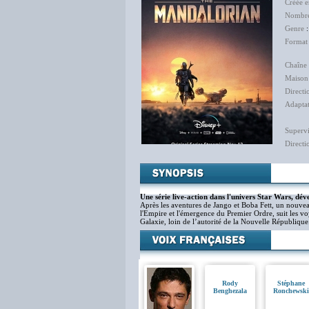
Créée 
Nombre
Genre
Format
Chaîne 
Maison
Directi
Adapta
Supervi
Directi
Une série live-action dans l'univers Star Wars, dé
Après les aventures de Jango et Boba Fett, un nouveau
l'Empire et l'émergence du Premier Ordre, suit les voy
Galaxie, loin de l’autorité de la Nouvelle République
Rody
Stéphane
Benghezala
Ronchewski