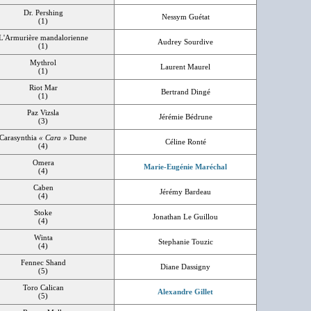
Dr. Pershing
Nessym Guétat
(1)
L'Armurière mandalorienne
Audrey Sourdive
(1)
Mythrol
Laurent Maurel
(1)
Riot Mar
Bertrand Dingé
(1)
Paz Vizsla
Jérémie Bédrune
(3)
Carasynthia
« Cara »
Dune
Céline Ronté
(4)
Omera
Marie-Eugénie Maréchal
(4)
Caben
Jérémy Bardeau
(4)
Stoke
Jonathan Le Guillou
(4)
Winta
Stephanie Touzic
(4)
Fennec Shand
Diane Dassigny
(5)
Toro Calican
Alexandre Gillet
(5)