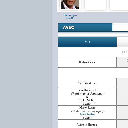
Dominique
Guillo
V.O
LES
Pedro Pascal
Carl Weathers
Rio Hackford
(Performance Physique)
&
Taika Waititi
(Voix)
Misty Rosas
(Performance Physique)
Nick Nolte
(Voix)
Werner Herzog