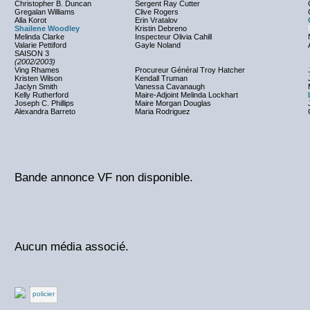
Christopher B. Duncan
Sergent Ray Cutter
Gregalan Williams
Clive Rogers
Alla Korot
Erin Vratalov
Shailene Woodley
Kristin Debreno
Melinda Clarke
Inspecteur Olivia Cahill
Valarie Pettiford
Gayle Noland
SAISON 3
(2002/2003)
Ving Rhames
Procureur Général Troy Hatcher
Kristen Wilson
Kendall Truman
Jaclyn Smith
Vanessa Cavanaugh
Kelly Rutherford
Maire-Adjoint Melinda Lockhart
Joseph C. Phillips
Maire Morgan Douglas
Alexandra Barreto
Maria Rodriguez
Bande annonce VF non disponible.
Aucun média associé.
policier