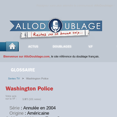
Rejoignez sans plus attendre la communauté
AlloDoublage
!
ACTUS
DOUBLAGES
V.F
Bienvenue sur AlloDoublage.com
, le site référence du doublage français.
Series TV
>
Washington Police
Votre avis
sur la VF :
1.8
/5 (101 notes)
Série
: Annulée en 2004
Origine
: Américaine