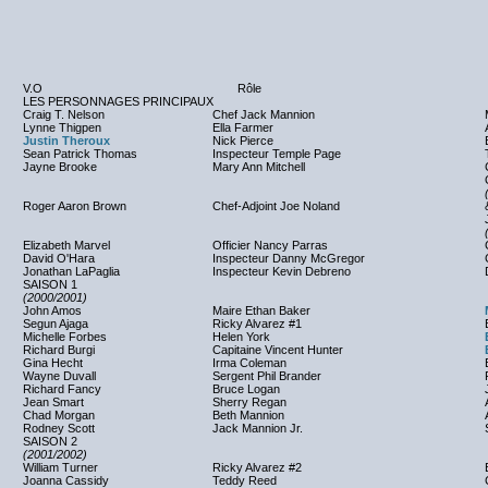
V.O
Rôle
LES PERSONNAGES PRINCIPAUX
Craig T. Nelson
Chef Jack Mannion
Lynne Thigpen
Ella Farmer
Justin Theroux
Nick Pierce
Sean Patrick Thomas
Inspecteur Temple Page
Jayne Brooke
Mary Ann Mitchell
Roger Aaron Brown
Chef-Adjoint Joe Noland
Elizabeth Marvel
Officier Nancy Parras
David O'Hara
Inspecteur Danny McGregor
Jonathan LaPaglia
Inspecteur Kevin Debreno
SAISON 1
(2000/2001)
John Amos
Maire Ethan Baker
Segun Ajaga
Ricky Alvarez #1
Michelle Forbes
Helen York
Richard Burgi
Capitaine Vincent Hunter
Gina Hecht
Irma Coleman
Wayne Duvall
Sergent Phil Brander
Richard Fancy
Bruce Logan
Jean Smart
Sherry Regan
Chad Morgan
Beth Mannion
Rodney Scott
Jack Mannion Jr.
SAISON 2
(2001/2002)
William Turner
Ricky Alvarez #2
Joanna Cassidy
Teddy Reed