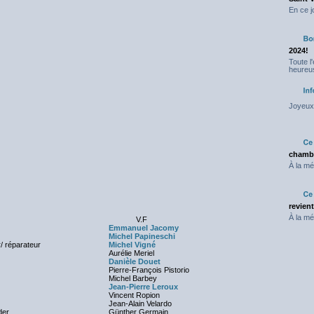
En ce j
2024!
Toute l
heureus
Joyeux 
chambr
À la mé
revien
À la mé
V.F
Emmanuel Jacomy
Michel Papineschi
/ réparateur
Michel Vigné
Aurélie Meriel
Danièle Douet
Pierre-François Pistorio
Michel Barbey
Jean-Pierre Leroux
Vincent Ropion
Jean-Alain Velardo
der
Günther Germain