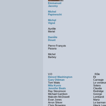
Emmanuel
Jacomy
Michel
Papineschi
Michel
Vigné
Aurélie
Meriel
Danièle
Douet
Pierre-François
Pistorio
Michel
Barbey
V.O
Rôle
Denzel Washington
Eli
Gary Oldman
Carnegie
Tom Waits
Le vendeur
Mila Kunis
Solara
Jennifer Beals
Claudia
Ray Stevenson
Redridge
Michael Gambon
George
Malcolm McDowell
Lombardi
Evan Jones
Martz
Arron Shiver
Le barman
Chris Browning
Hijack Lea