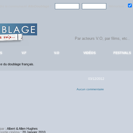
ndre la communauté
AlloDoublage
!
Mémoriser :
S
V.F
V.O
VIDÉOS
FESTIVALS
nce du doublage français.
03/12/2012
Aucun commentaire
par
: Albert & Allen Hughes
 sortie cinéma
: 20 Janvier 2010