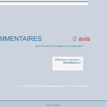
0
avis
Soyez le premier à rédiger un commentaire !
Définition suivante :
StreetDance 2
Copyright © 2011-2021
AlloDoublage.com
- Tous droits réservés
Une création :