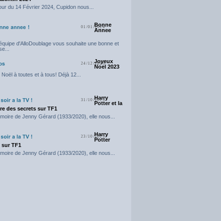
our du 14 Février 2024, Cupidon nous...
Bonne
01/01/2024
Annee
'équipe d'AlloDoublage vous souhaite une bonne et
e...
Joyeux
24/12/2023
Noel 2023
Noël à toutes et à tous! Déjà 12...
Harry
31/10/2023
Potter et la
e des secrets sur TF1
moire de Jenny Gérard (1933/2020), elle nous...
Harry
23/10/2023
Potter
t sur TF1
moire de Jenny Gérard (1933/2020), elle nous...