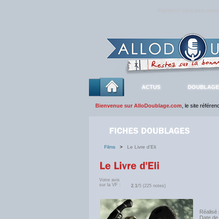
Rejoignez sans plus atte
ACTUS
DOUBLAGE
Bienvenue sur AlloDoublage.com
, le site référe
Films
>
Le Livre d'Eli
Votre avis
sur la VF :
2.1
/5 (225 notes)
Réalisé 
Date de