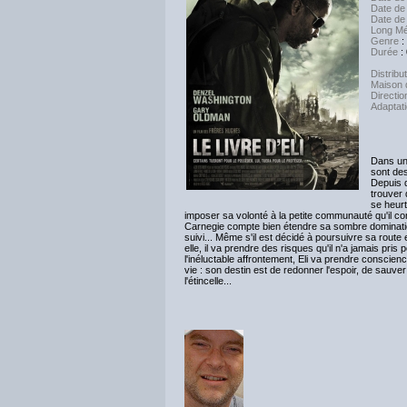
Date de
Date de
Long Mé
Genre
:
Durée
:
Distribu
Maison 
Directio
Adaptat
Dans un 
sont des
Depuis d
trouver 
se heur
imposer sa volonté à la petite communauté qu'il con
Carnegie compte bien étendre sa sombre domination 
suivi... Même s'il est décidé à poursuivre sa route
elle, il va prendre des risques qu'il n'a jamais pri
l'inéluctable affrontement, Eli va prendre conscien
vie : son destin est de redonner l'espoir, de sauver
l'étincelle...