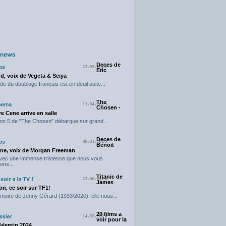
Deces de
22/05/2025
Eric
d, voix de Vegeta & Seiya
e du doublage français est en deuil suite...
The
11/04/2025
Chosen -
e Cene arrive en salle
on 5 de "The Chosen" débarque sur grand...
Deces de
09/01/2025
Benoit
ne, voix de Morgan Freeman
avec une immense tristesse que nous vous
ons...
Titanic de
23/06/2024
James
n, ce soir sur TF1!
moire de Jenny Gérard (1933/2020), elle nous...
20 films a
14/02/2024
voir pour la
Valentin 2024