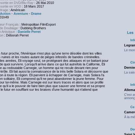
 sortie en DVD/Blu-Ray
: 26 Mai 2010
 sortie en VOD
: 18 Mars 2017
trage
: Américain
Action
-
Aventure
-
Drame
 01h49
teur Français
: Metropolitan FilmExport
de Doublage
: Dubbing Brothers
n Artistique
:
Danielle Perret
ion
: Déborah Perret
Legran
Le mond
futur proche, l'Amérique n'est plus qu'une terre désolée dont les villes
 ruines et les routes autant de pièges infestés de bandes criminelles.
es années, Eli voyage seul, se protégeant des attaques et se battant pour
de quoi survivre. Lorsqu'il arrive dans ce qui fut autrefois la Californie, Eli
Dernier
te au redoutable Carnegie, un homme qui ne recule devant rien pour
trôle. Eli fait aussi la connaissance de la très belle Solara et découvre que
La sais
à toute la région. Eli parvient à échapper de Carnegie, mais Solara l'a
 en solitaire, Eli comprend qu'il ne peut abandonner la jeune femme. Pour
s pour lui-même. Mais Carnegie est sur leurs traces et alors que se profile
ce qu'il a le pouvoir de faire bien plus que sauver une femme et sa propre
 le futur en soufflant sur les braises d'une humanité qui n'attend que
Allema
C'est 
annonç
Camero
À la mé
Saint 