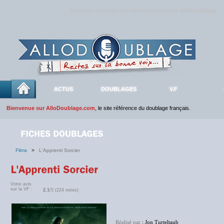
Rejoignez sans plus attendre la communauté
AlloDoublage
!
ACTUS
DOUBLAGES
V.F
Bienvenue sur AlloDoublage.com
, le site référence du doublage français.
Films
>
L'Apprenti Sorcier
Votre avis
sur la VF :
2.1
/5 (224 notes)
Réalisé par
: Jon Turteltaub