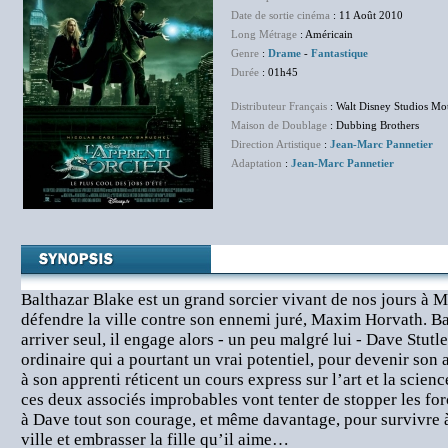
Date de sortie cinéma
: 11 Août 2010
Long Métrage
: Américain
Genre
:
Drame
-
Fantastique
Durée
: 01h45
Distributeur Français
: Walt Disney Studios Mot
Maison de Doublage
: Dubbing Brothers
Direction Artistique
:
Jean-Marc Pannetier
Adaptation
:
Jean-Marc Pannetier
Balthazar Blake est un grand sorcier vivant de nos jours à Ma
défendre la ville contre son ennemi juré, Maxim Horvath. B
arriver seul, il engage alors - un peu malgré lui - Dave Stu
ordinaire qui a pourtant un vrai potentiel, pour devenir son 
à son apprenti réticent un cours express sur l’art et la scien
ces deux associés improbables vont tenter de stopper les forc
à Dave tout son courage, et même davantage, pour survivre à
ville et embrasser la fille qu’il aime…