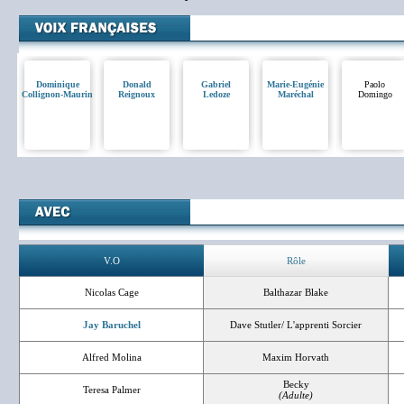
Dominique
Donald
Gabriel
Marie-Eugénie
Paolo
Collignon-Maurin
Reignoux
Ledoze
Maréchal
Domingo
V.O
Rôle
Nicolas Cage
Balthazar Blake
Jay Baruchel
Dave Stutler/ L'apprenti Sorcier
Alfred Molina
Maxim Horvath
Becky
Teresa Palmer
(Adulte)