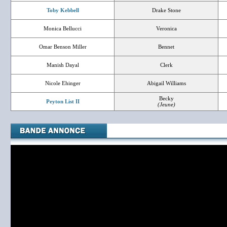
Toby Kebbell
Drake Stone
Monica Bellucci
Veronica
Omar Benson Miller
Bennet
Manish Dayal
Clerk
Nicole Ehinger
Abigail Williams
Becky
Peyton List II
(Jeune)