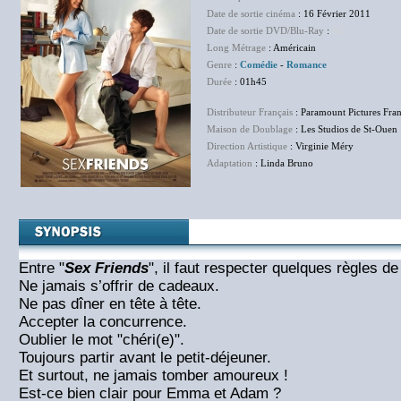
Date de sortie cinéma
: 16 Février 2011
Date de sortie DVD/Blu-Ray
:
NC
Long Métrage
: Américain
Genre
:
Comédie
-
Romance
Durée
: 01h45
Distributeur Français
: Paramount Pictures Fra
Maison de Doublage
: Les Studios de St-Ouen
Direction Artistique
: Virginie Méry
Adaptation
: Linda Bruno
Entre "
Sex Friends
", il faut respecter quelques règles de
Ne jamais s’offrir de cadeaux.
Ne pas dîner en tête à tête.
Accepter la concurrence.
Oublier le mot "chéri(e)".
Toujours partir avant le petit-déjeuner.
Et surtout, ne jamais tomber amoureux !
Est-ce bien clair pour Emma et Adam ?