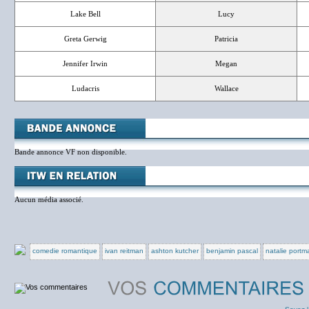
Lake Bell
Lucy
Greta Gerwig
Patricia
Jennifer Irwin
Megan
Ludacris
Wallace
Bande annonce VF non disponible.
Aucun média associé.
comedie romantique
ivan reitman
ashton kutcher
benjamin pascal
natalie portm