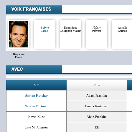
Sylvie
Dominique
Jérémy
Armelle
Jacob
Collignon-Maurin
Prévost
Gallaud
Benjamin
Pascal
V.O
Rôle
Ashton Kutcher
Adam Franklin
Natalie Portman
Emma Kurtzman
Kevin Kline
Alvin Franklin
Jake M. Johnson
Eli