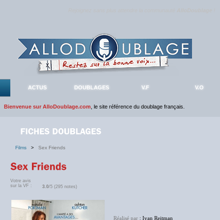
Rejoignez sans plus attendre la communauté
AlloDoublage
!
ACTUS
DOUBLAGES
V.F
V.O
Bienvenue sur AlloDoublage.com
, le site référence du doublage français.
Films
>
Sex Friends
Votre avis
sur la VF :
3.0
/5 (295 notes)
Réalisé par
: Ivan Reitman