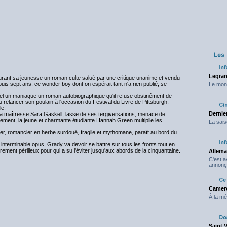
Legran
 durant sa jeunesse un roman culte salué par une critique unanime et vendu
uis sept ans, ce wonder boy dont on espérait tant n'a rien publié, se
Le mond
l un maniaque un roman autobiographique qu'il refuse obstinément de
enu relancer son poulain à l'occasion du Festival du Livre de Pittsburgh,
le.
Dernier
 sa maîtresse Sara Gaskell, lasse de ses tergiversations, menace de
lèlement, la jeune et charmante étudiante Hannah Green multiplie les
La sais
r, romancier en herbe surdoué, fragile et mythomane, paraît au bord du
terminable opus, Grady va devoir se battre sur tous les fronts tout en
rement périlleux pour qui a su l'éviter jusqu'aux abords de la cinquantaine.
Allema
C'est 
annonç
Camero
À la mé
Saint 