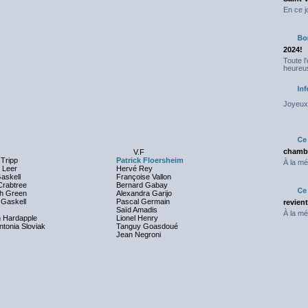
En ce j
2024!
Toute l
heureus
Joyeux 
chambr
V.F
Tripp
Patrick Floersheim
À la mé
 Leer
Hervé Rey
askell
Françoise Vallon
Crabtree
Bernard Gabay
h Green
Alexandra Garijo
 Gaskell
Pascal Germain
revien
Saïd Amadis
À la mé
 Hardapple
Lionel Henry
ntonia Sloviak
Tanguy Goasdoué
Jean Negroni