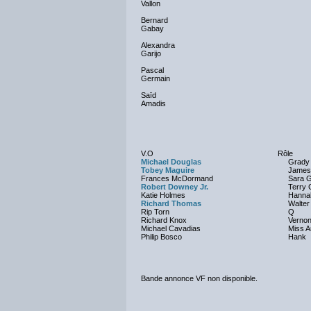
Vallon
Bernard
Gabay
Alexandra
Garijo
Pascal
Germain
Saïd
Amadis
V.O
Rôle
Michael Douglas
Grady 
Tobey Maguire
James
Frances McDormand
Sara G
Robert Downey Jr.
Terry 
Katie Holmes
Hanna
Richard Thomas
Walter
Rip Torn
Q
Richard Knox
Vernon
Michael Cavadias
Miss A
Philip Bosco
Hank
Bande annonce VF non disponible.