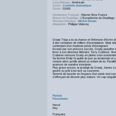
Long Métrage
: Américain
Genre
:
Comédie dramatique
Durée
: 01h50
Distributeur Français
: Warner Bros France
Maison de Doublage
: L'Européenne du Doublage
Direction Artistique
:
Michel Derain
Adaptation
: Philippe Videcoq
Grady Tripp a eu la chance et l'infortune d'écrire
à des centaines de milliers d'exemplaires. Mais dep
contentant d'un modeste poste d'enseignant.
Ecrasé par son précoce succès, Grady peaufine te
livrer à son directeur littéraire, Terry Crabtree. V
Crabtree retrouve Grady en pleine crise existentiel
Sa femme Emily l'a quitté du jour au lendemain et
rompre alors qu'elle attend un enfant de lui. Paral
avances de manière insistante.
Plus grave encore, le protégé de Grady, James Lee
goufre ou prêt à lui ravir sa couronne.
Sommé de boucler en l'espace d'un week-end son in
s'efforçant de devenir plus mature. Un cap singuliè
Patrick
Floersheim
Hervé
Rey
Françoise