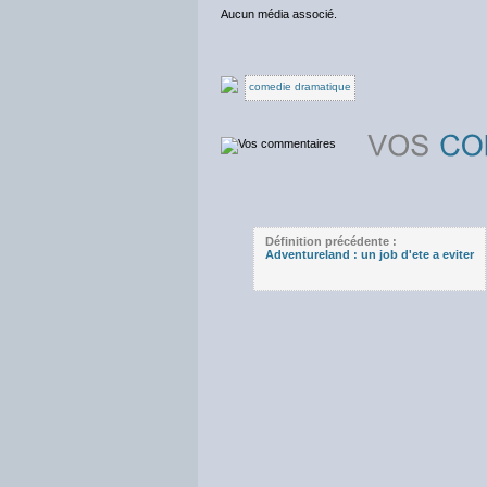
Aucun média associé.
comedie dramatique
Définition précédente :
Adventureland : un job d'ete a eviter