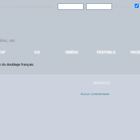
ndre la communauté
AlloDoublage
!
Mémoriser :
V.F
V.O
VIDÉOS
FESTIVALS
FAC
ce du doublage français.
16/02/2013
Aucun commentaire