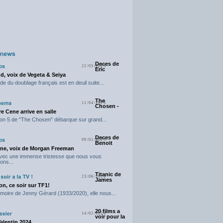
Deces de
22/05/2025
Eric
d, voix de Vegeta & Seiya
e du doublage français est en deuil suite...
The
11/04/2025
Chosen -
e Cene arrive en salle
on 5 de "The Chosen" débarque sur grand...
Deces de
09/01/2025
Benoit
ne, voix de Morgan Freeman
avec une immense tristesse que nous vous
ons...
Titanic de
23/06/2024
James
n, ce soir sur TF1!
moire de Jenny Gérard (1933/2020), elle nous...
20 films a
14/02/2024
voir pour la
Valentin 2024