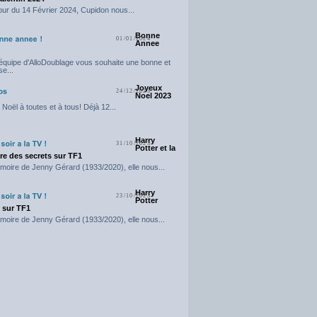
our du 14 Février 2024, Cupidon nous...
Bonne
01/01/2024
Annee
'équipe d'AlloDoublage vous souhaite une bonne et
e...
Joyeux
24/12/2023
Noel 2023
Noël à toutes et à tous! Déjà 12...
Harry
31/10/2023
Potter et la
e des secrets sur TF1
moire de Jenny Gérard (1933/2020), elle nous...
Harry
23/10/2023
Potter
t sur TF1
moire de Jenny Gérard (1933/2020), elle nous...