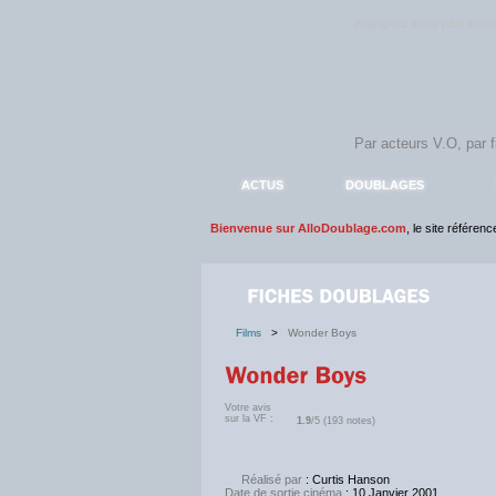
Rejoignez sans plus atte
ACTUS
DOUBLAGES
Bienvenue sur AlloDoublage.com
, le site référen
Films
>
Wonder Boys
Votre avis
sur la VF :
1.9
/5 (193 notes)
Réalisé par
: Curtis Hanson
Date de sortie cinéma
: 10 Janvier 2001