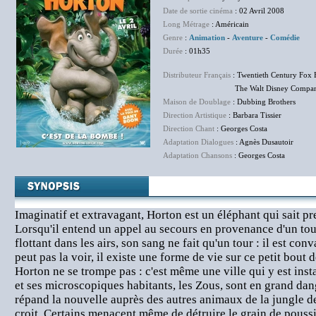
Date de sortie cinéma
: 02 Avril 2008
Long Métrage
: Américain
Genre
:
Animation
-
Aventure
-
Comédie
Durée
: 01h35
Distributeur Français
: Twentieth Century Fox 
The Walt Disney Company F
Maison de Doublage
: Dubbing Brothers
Direction Artistique
: Barbara Tissier
Direction Chant
: Georges Costa
Adaptation Dialogues
: Agnès Dusautoir
Adaptation Chansons
: Georges Costa
Imaginatif et extravagant, Horton est un éléphant qui sait pr
Lorsqu'il entend un appel au secours en provenance d'un tout
flottant dans les airs, son sang ne fait qu'un tour : il est co
peut pas la voir, il existe une forme de vie sur ce petit bout d
Horton ne se trompe pas : c'est même une ville qui y est instal
et ses microscopiques habitants, les Zous, sont en grand da
répand la nouvelle auprès des autres animaux de la jungle d
croit. Certains menacent même de détruire le grain de poussi