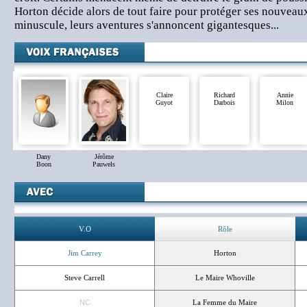
Horton décide alors de tout faire pour protéger ses nouveaux
minuscule, leurs aventures s'annoncent gigantesques...
Claire
Richard
Annie
Guyot
Darbois
Milon
Dany
Jérôme
Boon
Pauwels
V.O
Rôle
Jim Carrey
Horton
Steve Carrell
Le Maire Whoville
NC
La Femme du Maire