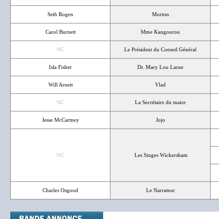
Seth Rogen
Morton
Carol Burnett
Mme Kangourou
NC
Le Président du Conseil Général
Isla Fisher
Dr. Mary Lou Larue
Will Arnett
Vlad
NC
La Secrétaire du maire
Jesse McCartney
Jojo
NC
Les Singes Wickersham
Charles Osgood
Le Narrateur