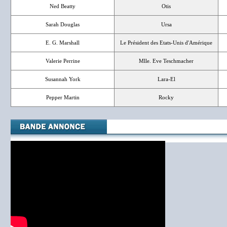
Ned Beatty
Otis
Sarah Douglas
Ursa
E. G. Marshall
Le Président des Etats-Unis d'Amérique
Valerie Perrine
Mlle. Eve Teschmacher
Susannah York
Lara-El
Pepper Martin
Rocky