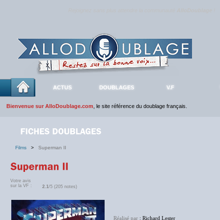
Rejoignez sans plus attendre la communauté
AlloDoublage
!
ACTUS
DOUBLAGES
V.F
Bienvenue sur AlloDoublage.com
, le site référence du doublage français.
Films
>
Superman II
Votre avis
sur la VF :
2.1
/5 (205 notes)
Réalisé par
: Richard Lester