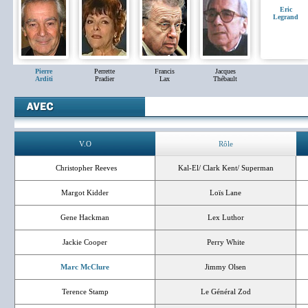
Eric
Legrand
Pierre
Perrette
Francis
Jacques
Arditi
Pradier
Lax
Thébault
V.O
Rôle
Christopher Reeves
Kal-El/ Clark Kent/ Superman
Margot Kidder
Loïs Lane
Gene Hackman
Lex Luthor
Jackie Cooper
Perry White
Marc McClure
Jimmy Olsen
Terence Stamp
Le Général Zod