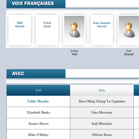
Med
Sylvie
Jean-Jacques
Hondo
Jacob
Nervest
Lewis
Luc
Weil
Boulad
V.O
Rôle
Eddie Murphy
Dave Ming Cheng/ Le Capitaine
Elizabeth Banks
Gina Morrison
Austyn Myers
Josh Morrison
Mike O'Maley
Officier Knox