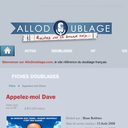
Rejoignez sans plus attendre la communauté
AlloDoublage
!
ACTUS
DOUBLAGES
V.F
V.O
Bienvenue sur AlloDoublage.com
, le site référence du doublage français.
Films
>
Appelez-moi Dave
Votre avis
sur la VF :
2.2
/5 (219 notes)
Réalisé par
: Brian Robbins
Date de sortie cinéma
: 13 Août 2008