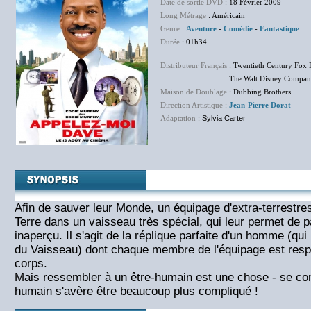
Date de sortie DVD
: 18 Février 2009
Long Métrage
: Américain
Genre
:
Aventure
-
Comédie
-
Fantastique
Durée
: 01h34
Distributeur Français
: Twentieth Century Fox 
The Walt Disney Company F
Maison de Doublage
: Dubbing Brothers
Direction Artistique
:
Jean-Pierre Dorat
Adaptation
:
Sylvia Carter
Afin de sauver leur Monde, un équipage d'extra-terrestre
Terre dans un vaisseau très spécial, qui leur permet de 
inaperçu. Il s'agit de la réplique parfaite d'un homme (qu
du Vaisseau) dont chaque membre de l'équipage est resp
corps.
Mais ressembler à un être-humain est une chose - se c
humain s'avère être beaucoup plus compliqué !