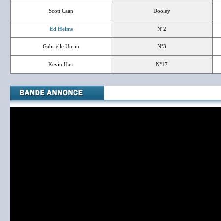
Scott Caan
Dooley
Ed Helms
N°2
Gabrielle Union
N°3
Kevin Hart
N°17