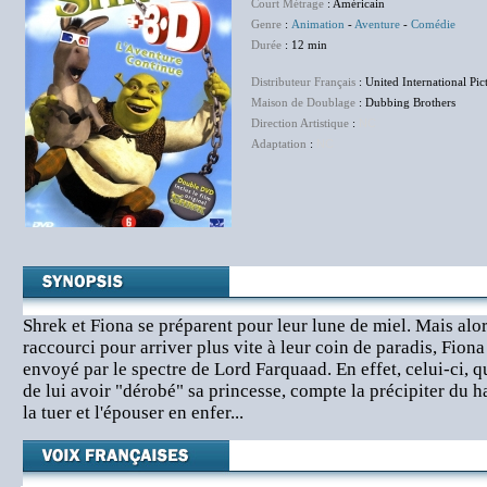
Court Métrage
: Américain
Genre
:
Animation
-
Aventure
-
Comédie
Durée
: 12 min
Distributeur Français
: United International Pic
Maison de Doublage
: Dubbing Brothers
Direction Artistique
:
NC
Adaptation
:
NC
Shrek et Fiona se préparent pour leur lune de miel. Mais al
raccourci pour arriver plus vite à leur coin de paradis, Fion
envoyé par le spectre de Lord Farquaad. En effet, celui-ci, qu
de lui avoir "dérobé" sa princesse, compte la précipiter du h
la tuer et l'épouser en enfer...