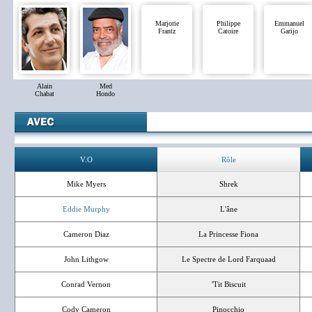
Marjorie
Philippe
Emmanuel
Frantz
Catoire
Garijo
Alain
Med
Chabat
Hondo
V.O
Rôle
Mike Myers
Shrek
Eddie Murphy
L'âne
Cameron Diaz
La Princesse Fiona
John Lithgow
Le Spectre de Lord Farquaad
Conrad Vernon
'Tit Biscuit
Cody Cameron
Pinocchio