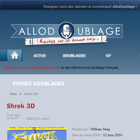
Rejoignez sans plus attendre la communauté
AlloDoublage
!
ACTUS
DOUBLAGES
V.F
Bienvenue sur AlloDoublage.com
, le site référence du doublage français.
Films
>
Shrek 3D
Votre avis
sur la VF :
2.4
/5 (221 notes)
Réalisé par
: William Steig
Date de sortie DVD
: 15 Juin 2010