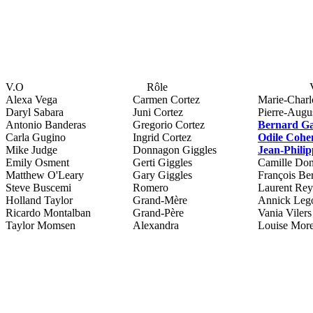
V.O
Rôle
Alexa Vega
Carmen Cortez
Marie-Charl
Daryl Sabara
Juni Cortez
Pierre-Augu
Antonio Banderas
Gregorio Cortez
Bernard G
Carla Gugino
Ingrid Cortez
Odile Cohe
Mike Judge
Donnagon Giggles
Jean-Phili
Emily Osment
Gerti Giggles
Camille Do
Matthew O'Leary
Gary Giggles
François Be
Steve Buscemi
Romero
Laurent Rey
Holland Taylor
Grand-Mère
Annick Leg
Ricardo Montalban
Grand-Père
Vania Vilers
Taylor Momsen
Alexandra
Louise More