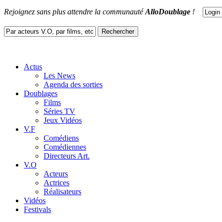
Rejoignez sans plus attendre la communauté
AlloDoublage
!
Actus
Les News
Agenda des sorties
Doublages
Films
Séries TV
Jeux Vidéos
V.F
Comédiens
Comédiennes
Directeurs Art.
V.O
Acteurs
Actrices
Réalisateurs
Vidéos
Festivals