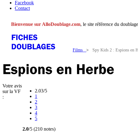
Facebook
Contact
Bienvenue sur AlloDoublage.com
, le site référence du doublage
Films
>
Spy Kids 2 : Espions en 
Votre avis
2.03/5
sur la VF
1
:
2
3
4
5
2.0
/5 (210 notes)