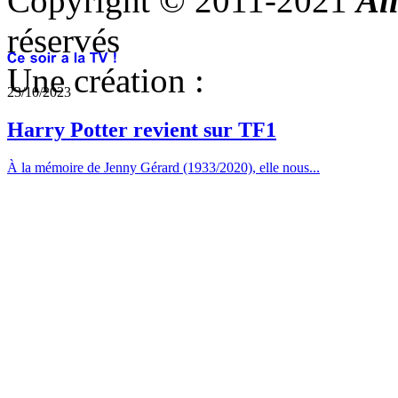
Copyright © 2011-2021
Al
réservés
Une création :
23/10/2023
Harry Potter revient sur TF1
À la mémoire de Jenny Gérard (1933/2020), elle nous...