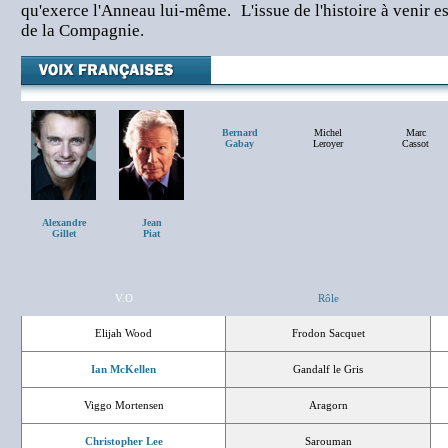
qu'exerce l'Anneau lui-même. L'issue de l'histoire à venir es
de la Compagnie.
Bernard
Michel
Marc
Gabay
Leroyer
Cassot
Alexandre
Jean
Gillet
Piat
V.O
Rôle
Elijah Wood
Frodon Sacquet
Ian McKellen
Gandalf le Gris
Viggo Mortensen
Aragorn
Christopher Lee
Sarouman