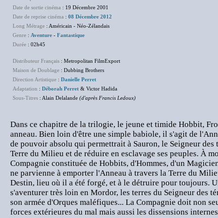
Date de sortie cinéma
: 19 Décembre 2001
Date de reprise cinéma
:
08 Décembre 2012
Long Métrage
: Américain - Néo-Zélandais
Genre
:
Aventure
-
Fantastique
Durée
: 02h45
Distributeur Français
: Metropolitan FilmExport
Maison de Doublage
: Dubbing Brothers
Direction Artistique
:
Danielle Perret
Adaptation
:
Déborah Perret
& Victor Hadida
Sous-Titres
: Alain Delalande
(d'après Francis Ledoux)
Dans ce chapitre de la trilogie, le jeune et timide Hobbit, Fr
anneau. Bien loin d'être une simple babiole, il s'agit de l'A
de pouvoir absolu qui permettrait à Sauron, le Seigneur des t
Terre du Milieu et de réduire en esclavage ses peuples. À m
Compagnie constituée de Hobbits, d'Hommes, d'un Magicien, 
ne parvienne à emporter l'Anneau à travers la Terre du Milie
Destin, lieu où il a été forgé, et à le détruire pour toujours. U
s'aventurer très loin en Mordor, les terres du Seigneur des t
son armée d'Orques maléfiques... La Compagnie doit non se
forces extérieures du mal mais aussi les dissensions internes 