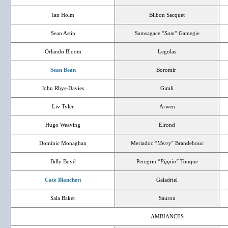
Ian Holm
Bilbon Sacquet
Sean Astin
Samsagace
"Sam"
Gamegie
Orlando Bloom
Legolas
Sean Bean
Boromir
John Rhys-Davies
Gimli
Liv Tyler
Arwen
Hugo Weaving
Elrond
Dominic Monaghan
Meriadoc
"Merry"
Brandebouc
Billy Boyd
Peregrin
"Pippin"
Touque
Cate Blanchett
Galadriel
Sala Baker
Sauron
AMBIANCES