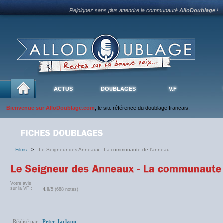
Rejoignez sans plus attendre la communauté
AlloDoublage
!
ACTUS
DOUBLAGES
V.F
Bienvenue sur AlloDoublage.com
, le site référence du doublage français.
Films
>
Le Seigneur des Anneaux - La communaute de l'anneau
Votre avis
sur la VF :
4.0
/5 (688 notes)
Réalisé par
:
Peter Jackson