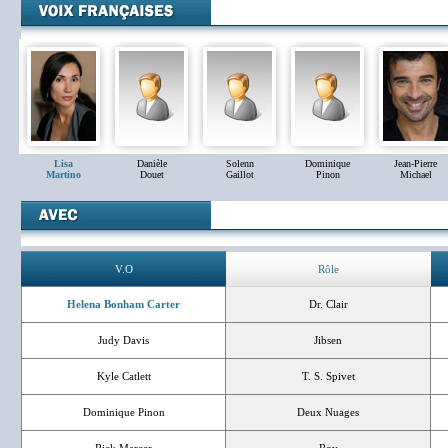
Lisa
Danièle
Solenn
Dominique
Jean-Pierre
Martino
Douet
Gaillot
Pinon
Michael
V.O
Rôle
Helena Bonham Carter
Dr. Clair
Judy Davis
Jibsen
Kyle Catlett
T. S. Spivet
Dominique Pinon
Deux Nuages