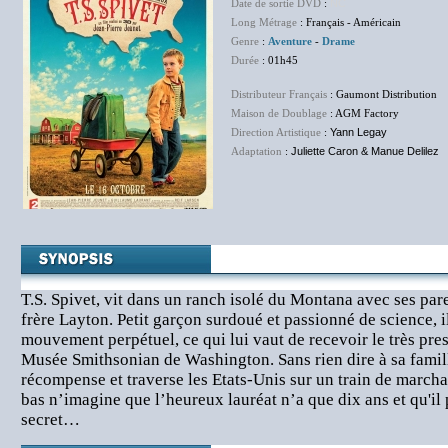
Date de sortie DVD
:
NC
Long Métrage
: Français - Américain
Genre
:
Aventure
-
Drame
Durée
: 01h45
Distributeur Français
: Gaumont Distribution
Maison de Doublage
: AGM Factory
Direction Artistique
:
Yann Legay
Adaptation
:
Juliette Caron & Manue Delilez
T.S. Spivet, vit dans un ranch isolé du Montana avec ses pare
frère Layton. Petit garçon surdoué et passionné de science, i
mouvement perpétuel, ce qui lui vaut de recevoir le très pre
Musée Smithsonian de Washington. Sans rien dire à sa famille,
récompense et traverse les Etats-Unis sur un train de march
bas n’imagine que l’heureux lauréat n’a que dix ans et qu'il 
secret…