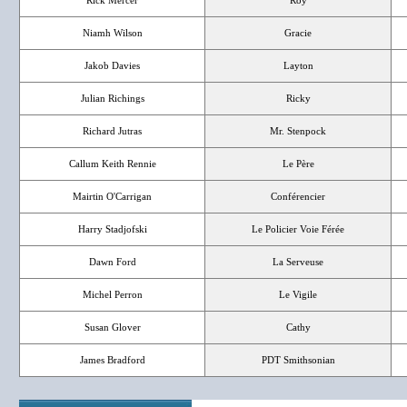
Rick Mercer
Roy
Niamh Wilson
Gracie
Jakob Davies
Layton
Julian Richings
Ricky
Richard Jutras
Mr. Stenpock
Callum Keith Rennie
Le Père
Mairtin O'Carrigan
Conférencier
Harry Stadjofski
Le Policier Voie Férée
Dawn Ford
La Serveuse
Michel Perron
Le Vigile
Susan Glover
Cathy
James Bradford
PDT Smithsonian