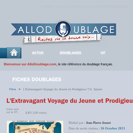
Rejoignez sans plus attendre la communauté
AlloDoublage
!
ACTUS
DOUBLAGES
V.F
Bienvenue sur AlloDoublage.com
, le site référence du doublage français.
Films
>
L'Extravagant Voyage du Jeune et Prodigieux T.S. Spivet
Votre avis
sur la VF :
2.0
/5 (196 notes)
Réalisé par
: Jean-Pierre Jeunet
Date de sortie cinéma
:
16 Octobre 2013