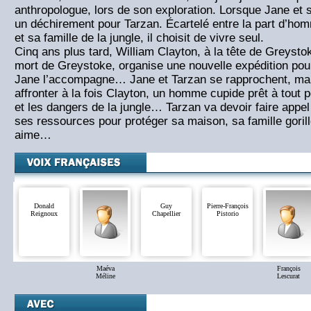
anthropologue, lors de son exploration. Lorsque Jane et s
un déchirement pour Tarzan. Écartelé entre la part d’homm
et sa famille de la jungle, il choisit de vivre seul.
Cinq ans plus tard, William Clayton, à la tête de Greysto
mort de Greystoke, organise une nouvelle expédition pour
Jane l’accompagne… Jane et Tarzan se rapprochent, mais i
affronter à la fois Clayton, un homme cupide prêt à tout po
et les dangers de la jungle… Tarzan va devoir faire appel 
ses ressources pour protéger sa maison, sa famille gorill
aime…
Donald
Guy
Pierre-François
Reignoux
Chapellier
Pistorio
Maéva
François
Méline
Lescurat