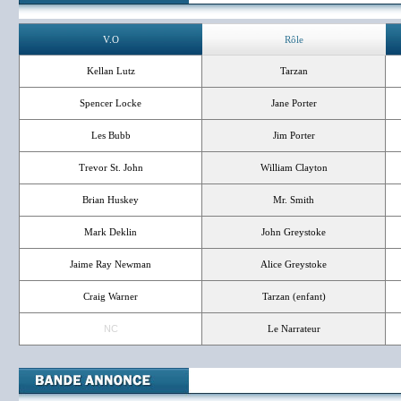
V.O
Rôle
Kellan Lutz
Tarzan
Spencer Locke
Jane Porter
Les Bubb
Jim Porter
Trevor St. John
William Clayton
Brian Huskey
Mr. Smith
Mark Deklin
John Greystoke
Jaime Ray Newman
Alice Greystoke
Craig Warner
Tarzan (enfant)
NC
Le Narrateur