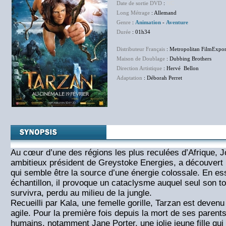
Date de sortie DVD
:
NC
Long Métrage
: Allemand
Genre
:
Animation
-
Aventure
Durée
: 01h34
Distributeur Français
: Metropolitan FilmExpor
Maison de Doublage
: Dubbing Brothers
Direction Artistique
: Hervé Bellon
Adaptation
: Déborah Perret
Au cœur d’une des régions les plus reculées d’Afrique, 
ambitieux président de Greystoke Energies, a découvert 
qui semble être la source d’une énergie colossale. En es
échantillon, il provoque un cataclysme auquel seul son tou
survivra, perdu au milieu de la jungle.
Recueilli par Kala, une femelle gorille, Tarzan est deven
agile. Pour la première fois depuis la mort de ses parents
humains, notamment Jane Porter, une jolie jeune fille q