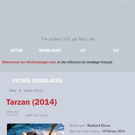
Rejoignez sans plus attendre la communauté
AlloDoublage
!
ACTUS
DOUBLAGES
V.F
V.O
Bienvenue sur AlloDoublage.com
, le site référence du doublage français.
Films
>
Tarzan (2014)
Votre avis
sur la VF :
2.0
/5 (215 notes)
Réalisé par
: Reinhard Klooss
Date de sortie cinéma
: 19 Février 2014