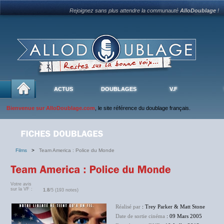
Rejoignez sans plus attendre la communauté
AlloDoublage
!
ACTUS
DOUBLAGES
V.F
Bienvenue sur AlloDoublage.com
, le site référence du doublage français.
Films
>
Team America : Police du Monde
Votre avis
sur la VF :
1.8
/5 (193 notes)
Réalisé par
: Trey Parker & Matt Stone
Date de sortie cinéma
: 09 Mars 2005