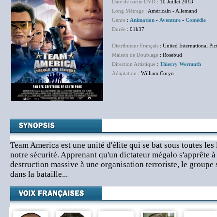
Date de sortie DVD
: 10 Juillet 2013
Long Métrage
: Américain - Allemand
Genre
:
Animation
-
Aventure
-
Comédie
Durée
: 01h37
Distributeur Français
: United International Pic
Maison de Doublage
: Rosebud
Direction Artistique
:
Thierry Wermuth
Adaptation
: William Coryn
Team America est une unité d'élite qui se bat sous toutes les 
notre sécurité. Apprenant qu'un dictateur mégalo s'apprête à
destruction massive à une organisation terroriste, le groupe 
dans la bataille...