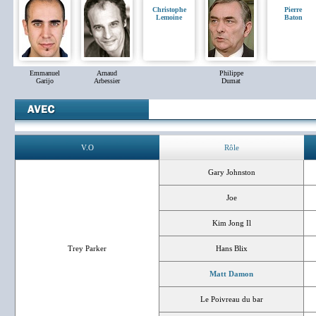
Christophe
Pierre
Lemoine
Baton
Emmanuel
Arnaud
Philippe
Garijo
Arbessier
Dumat
V.O
Rôle
Gary Johnston
Joe
Kim Jong Il
Trey Parker
Hans Blix
Matt Damon
Le Poivreau du bar