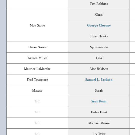
Tim Robbins
Chris
Matt Stone
George Clooney
Ethan Hawke
Daran Norris
Spottswoode
Kristen Miller
Lisa
Maurice LaMarche
Alec Baldwin
Fred Tatasciore
Samuel L. Jackson
Masasa
Sarah
NC
Sean Penn
NC
Helen Hunt
NC
Michael Moore
NC
Liv Tyler