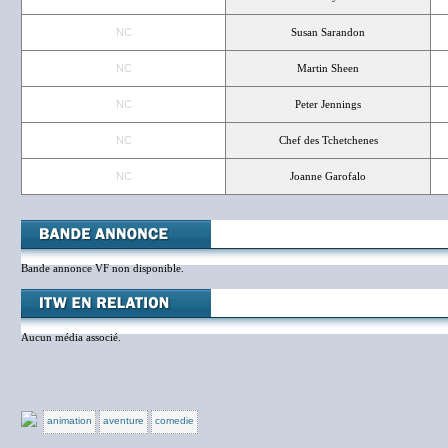
NC
Susan Sarandon
NC
Martin Sheen
NC
Peter Jennings
NC
Chef des Tchetchenes
NC
Joanne Garofalo
Bande annonce VF non disponible.
Aucun média associé.
animation
aventure
comedie