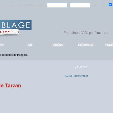
ndre la communauté
AlloDoublage
!
Mémoriser :
V.F
V.O
VIDÉOS
FESTIVALS
FAC
ce du doublage français.
13/09/2014
Aucun commentaire