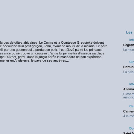
x larges de côtes africaines. Le Comte et la Comtesse Greystoke doivent
Legran
e accouche d'un petit garçon, John, avant de mourir de la malaria. Le père
illi par une guenon qui a perdu son petit. Il est élevé parmi les primates.
Le mond
ance où se trouve un couteau : l'arme lui permettra d'asseoir sa place
ippe D'Arnot, perdu dans la jungle après le massacre de son expédition.
mener en Angleterre, le pays de ses ancêtres...
Dernier
La sais
Allema
C'est 
annonç
Camero
À la mé
Saint 