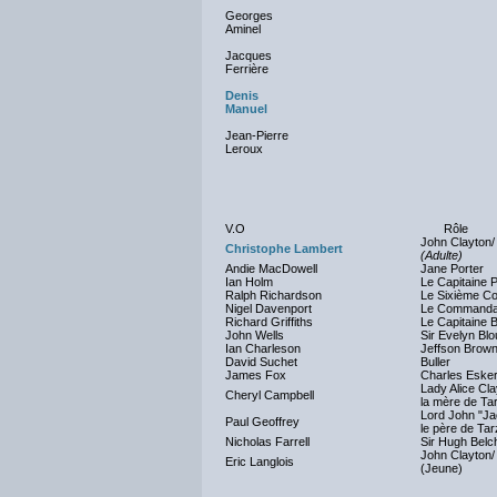
Georges
Aminel
Jacques
Ferrière
Denis
Manuel
Jean-Pierre
Leroux
V.O
Rôle
John Clayton/
Christophe Lambert
(Adulte)
Andie MacDowell
Jane Porter
Ian Holm
Le Capitaine P
Ralph Richardson
Le Sixième C
Nigel Davenport
Le Commanda
Richard Griffiths
Le Capitaine Bi
John Wells
Sir Evelyn Blo
Ian Charleson
Jeffson Brow
David Suchet
Buller
James Fox
Charles Eske
Lady Alice Cla
Cheryl Campbell
la mère de Ta
Lord John "Ja
Paul Geoffrey
le père de Ta
Nicholas Farrell
Sir Hugh Belc
John Clayton/
Eric Langlois
(Jeune)