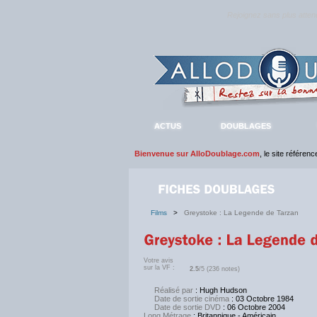
Rejoignez sans plus atte
ACTUS
DOUBLAGES
Bienvenue sur AlloDoublage.com
, le site référen
Films
>
Greystoke : La Legende de Tarzan
Votre avis
sur la VF :
2.5
/5 (236 notes)
Réalisé par
: Hugh Hudson
Date de sortie cinéma
: 03 Octobre 1984
Date de sortie DVD
: 06 Octobre 2004
Long Métrage
: Britannique - Américain