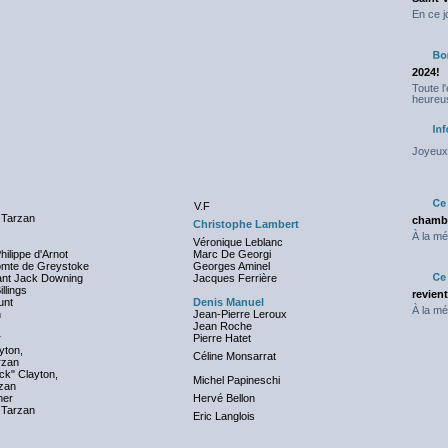
En ce j
2024!
Toute l
heureus
Joyeux 
V.F
 Tarzan
chambr
Christophe Lambert
À la mé
Véronique Leblanc
hilippe d'Arnot
Marc De Georgi
omte de Greystoke
Georges Aminel
nt Jack Downing
Jacques Ferrière
llings
NC
revien
unt
Denis Manuel
À la mé
n
Jean-Pierre Leroux
Jean Roche
r
Pierre Hatet
yton,
Céline Monsarrat
rzan
ck" Clayton,
Michel Papineschi
rzan
her
Hervé Bellon
 Tarzan
Eric Langlois