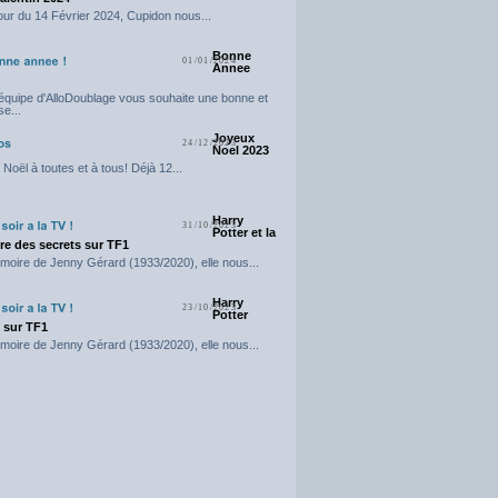
our du 14 Février 2024, Cupidon nous...
Bonne
01/01/2024
Annee
'équipe d'AlloDoublage vous souhaite une bonne et
e...
Joyeux
24/12/2023
Noel 2023
Noël à toutes et à tous! Déjà 12...
Harry
31/10/2023
Potter et la
e des secrets sur TF1
moire de Jenny Gérard (1933/2020), elle nous...
Harry
23/10/2023
Potter
t sur TF1
moire de Jenny Gérard (1933/2020), elle nous...