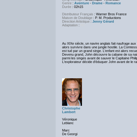
Genre
:
Aventure
-
Drame
-
Romance
Durée
: 02h15
Distributeur Français
: Warner Bros France
Maison de Doublage
: P. M. Productions
Direction Artistique
:
Jenny Gérard
Adaptation
:
NC
Au XIXe siècle, un navire anglais fait naufrage au
alors survivre dans une jungle hostile. La Comtess
est tué par un grand singe. L'enfant est alors recue
Devenu grand, John découvre la cabane de sa naiss
parmi les singes avant de sauver le Capitaine Phil
L'explorateur décide d'éduquer John avant de le ra
Christophe
Lambert
Véronique
Leblanc
Marc
De Georgi