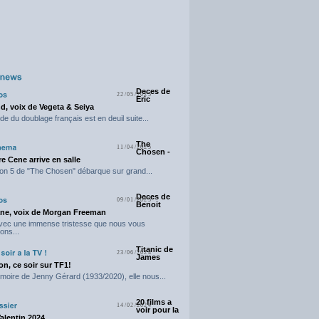
Deces de
22/05/2025
Eric
d, voix de Vegeta & Seiya
e du doublage français est en deuil suite...
The
11/04/2025
Chosen -
e Cene arrive en salle
on 5 de "The Chosen" débarque sur grand...
Deces de
09/01/2025
Benoit
ne, voix de Morgan Freeman
avec une immense tristesse que nous vous
ons...
Titanic de
23/06/2024
James
n, ce soir sur TF1!
moire de Jenny Gérard (1933/2020), elle nous...
20 films a
14/02/2024
voir pour la
Valentin 2024