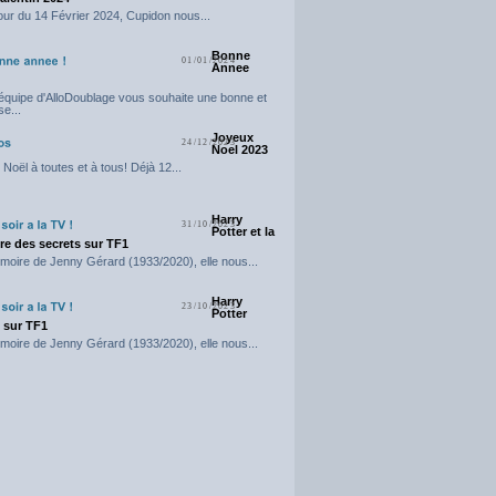
our du 14 Février 2024, Cupidon nous...
Bonne
01/01/2024
Annee
'équipe d'AlloDoublage vous souhaite une bonne et
e...
Joyeux
24/12/2023
Noel 2023
Noël à toutes et à tous! Déjà 12...
Harry
31/10/2023
Potter et la
e des secrets sur TF1
moire de Jenny Gérard (1933/2020), elle nous...
Harry
23/10/2023
Potter
t sur TF1
moire de Jenny Gérard (1933/2020), elle nous...