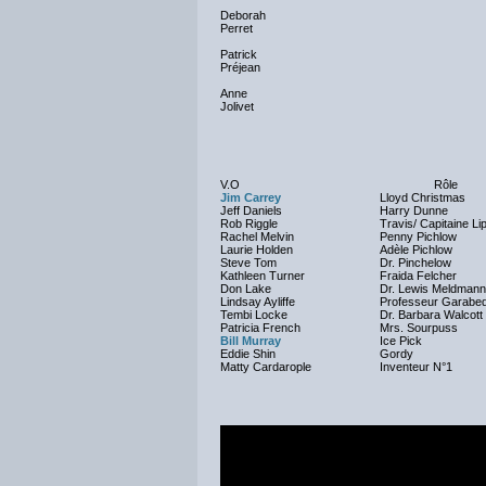
Deborah
Perret
Patrick
Préjean
Anne
Jolivet
V.O
Rôle
Jim Carrey
Lloyd Christmas
Jeff Daniels
Harry Dunne
Rob Riggle
Travis/ Capitaine Li
Rachel Melvin
Penny Pichlow
Laurie Holden
Adèle Pichlow
Steve Tom
Dr. Pinchelow
Kathleen Turner
Fraida Felcher
Don Lake
Dr. Lewis Meldmann
Lindsay Ayliffe
Professeur Garabed
Tembi Locke
Dr. Barbara Walcott
Patricia French
Mrs. Sourpuss
Bill Murray
Ice Pick
Eddie Shin
Gordy
Matty Cardarople
Inventeur N°1