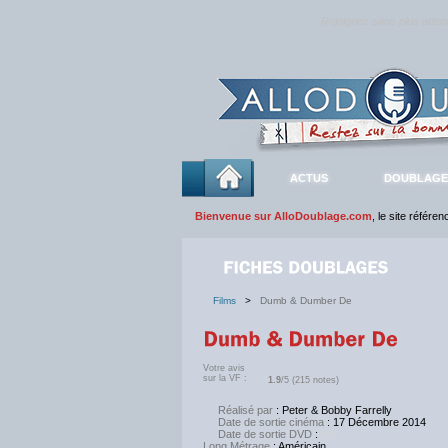
Rejoignez sans plus atte
ACTUS
DOUBLAGE
Bienvenue sur AlloDoublage.com
, le site référe
Films
>
Dumb & Dumber De
Votre avis
sur la VF :
1.9
/5 (215 notes)
Réalisé par
: Peter & Bobby Farrelly
Date de sortie cinéma
: 17 Décembre 2014
Date de sortie DVD
:
NC
Long Métrage
: Américain