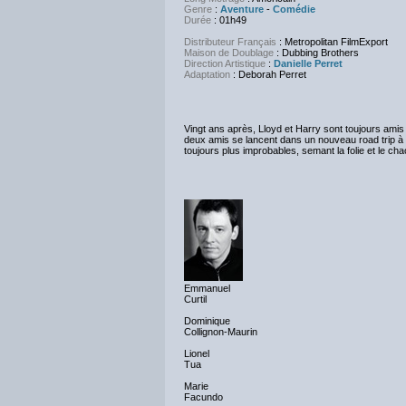
Genre
:
Aventure
-
Comédie
Durée
: 01h49
Distributeur Français
: Metropolitan FilmExport
Maison de Doublage
: Dubbing Brothers
Direction Artistique
:
Danielle Perret
Adaptation
: Deborah Perret
Vingt ans après, Lloyd et Harry sont toujours amis 
deux amis se lancent dans un nouveau road trip à la
toujours plus improbables, semant la folie et le ch
Emmanuel
Curtil
Dominique
Collignon-Maurin
Lionel
Tua
Marie
Facundo