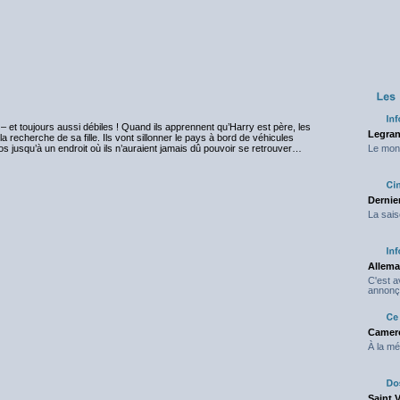
– et toujours aussi débiles ! Quand ils apprennent qu’Harry est père, les
Legran
 recherche de sa fille. Ils vont sillonner le pays à bord de véhicules
aos jusqu’à un endroit où ils n’auraient jamais dû pouvoir se retrouver…
Le mond
Dernier
La sais
Allema
C'est 
annonç
Camero
À la mé
Saint 