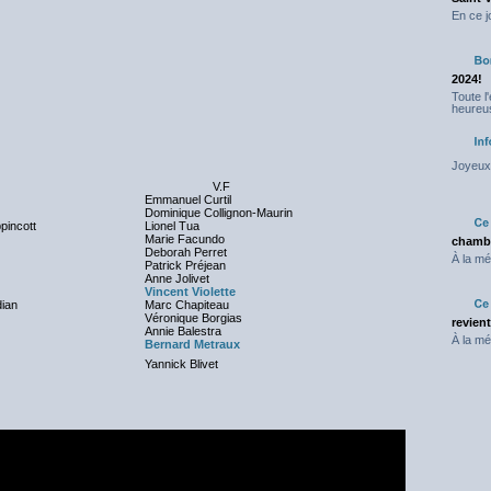
En ce j
2024!
Toute l
heureus
Joyeux 
V.F
Emmanuel Curtil
Dominique Collignon-Maurin
ppincott
Lionel Tua
Marie Facundo
chambr
Deborah Perret
À la mé
Patrick Préjean
Anne Jolivet
Vincent Violette
ian
Marc Chapiteau
Véronique Borgias
revien
Annie Balestra
À la mé
Bernard Metraux
Yannick Blivet