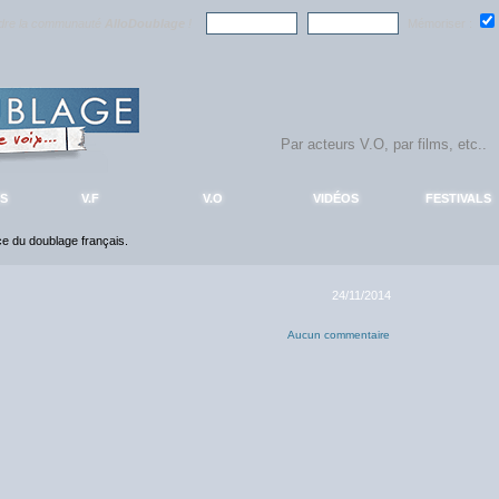
ndre la communauté
AlloDoublage
!
Mémoriser :
S
V.F
V.O
VIDÉOS
FESTIVALS
nce du doublage français.
24/11/2014
Aucun commentaire