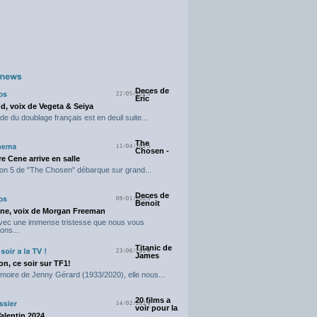
Deces de
22/05/2025
Eric
d, voix de Vegeta & Seiya
e du doublage français est en deuil suite...
The
11/04/2025
Chosen -
e Cene arrive en salle
on 5 de "The Chosen" débarque sur grand...
Deces de
09/01/2025
Benoit
ne, voix de Morgan Freeman
avec une immense tristesse que nous vous
ons...
Titanic de
23/06/2024
James
n, ce soir sur TF1!
moire de Jenny Gérard (1933/2020), elle nous...
20 films a
14/02/2024
voir pour la
Valentin 2024