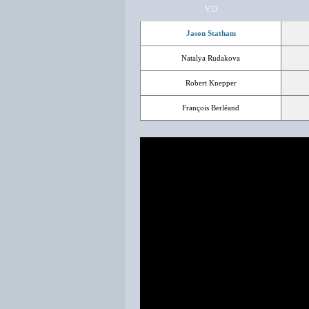
V.O
Jason Statham
Natalya Rudakova
Robert Knepper
François Berléand