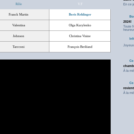
Rôle
V.F
En ce j
Franck Martin
Boris Rehlinger
2024!
Valentina
Olga Kurylenko
Toute l
heureus
Johnson
Christina Visine
Joyeux 
Tarcconi
François Berléand
chambr
À la mé
revien
À la mé