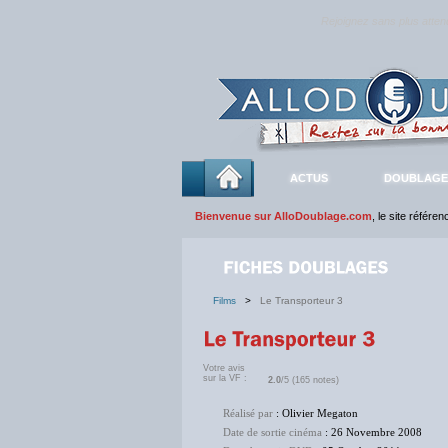
Rejoignez sans plus atte
ACTUS
DOUBLAGE
Bienvenue sur AlloDoublage.com
, le site référe
Films
>
Le Transporteur 3
Votre avis
sur la VF :
2.0
/5 (165 notes)
Réalisé par
: Olivier Megaton
Date de sortie cinéma
: 26 Novembre 2008