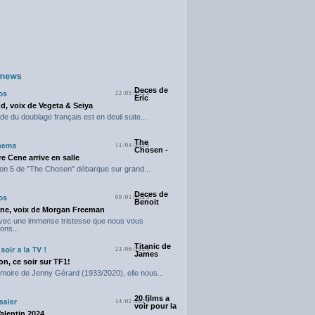
Deces de
22/05/2025
Eric
d, voix de Vegeta & Seiya
e du doublage français est en deuil suite...
The
11/04/2025
Chosen -
e Cene arrive en salle
on 5 de "The Chosen" débarque sur grand...
Deces de
09/01/2025
Benoit
ne, voix de Morgan Freeman
avec une immense tristesse que nous vous
ons...
Titanic de
23/06/2024
James
n, ce soir sur TF1!
moire de Jenny Gérard (1933/2020), elle nous...
20 films a
14/02/2024
voir pour la
Valentin 2024