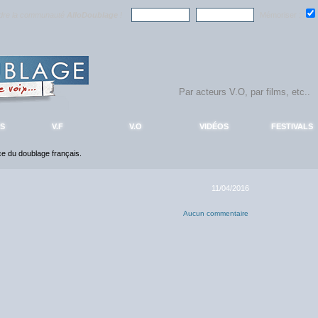
ndre la communauté
AlloDoublage
!
Mémoriser :
S
V.F
V.O
VIDÉOS
FESTIVALS
nce du doublage français.
11/04/2016
Aucun commentaire