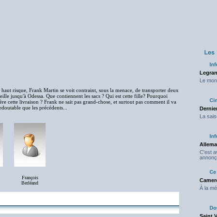
Legran
Le mond
s à haut risque, Frank Martin se voit contraint, sous la menace, de transporter deux
lle jusqu'à Odessa. Que contiennent les sacs ? Qui est cette fille? Pourquoi
ère cette livraison ? Frank ne sait pas grand-chose, et surtout pas comment il va
edoutable que les précédents...
Dernier
La sais
Allema
C'est 
annonç
François
Camero
Berléand
À la mé
Saint 