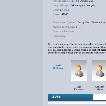
Date de sortie DVD
: 05 Octobre 2011
Long Métrage
: Britannique - Français
Genre
:
Action
Durée
: 01h45
Distributeur Français
: EuropaCorp Distribution
Maison de Doublage
:
NC
Direction Artistique
:
NC
Adaptation
:
NC
Parce qu'il est le spécialiste incontesté des livraison
sacs imposants et une jeune Ukrainienne depuis Marsei
doit-il l'accompagner ? Quels enjeux se cachent derri
sortir de ce piège tendu par un adversaire bien plus r
Boris
Rehlinger
Olga
Christian
Kurylenko
Visine