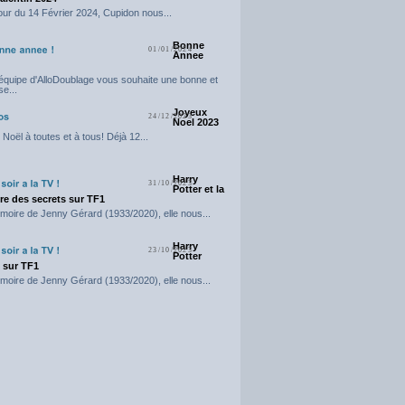
our du 14 Février 2024, Cupidon nous...
Bonne
01/01/2024
Annee
'équipe d'AlloDoublage vous souhaite une bonne et
e...
Joyeux
24/12/2023
Noel 2023
Noël à toutes et à tous! Déjà 12...
Harry
31/10/2023
Potter et la
e des secrets sur TF1
moire de Jenny Gérard (1933/2020), elle nous...
Harry
23/10/2023
Potter
t sur TF1
moire de Jenny Gérard (1933/2020), elle nous...