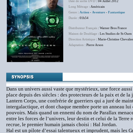
Date de sortie DVD
: 04 Juillet 2012
Long Métrage
: Américain
Genre
:
Action
-
Aventure
-
Fantastique
Durée
: 01h54
Distributeur Français
: Warner Bros France
Maison de Doublage
: Les Studios de St-Ouen
Direction Artistique
: Marie-Christine Chevalie
Adaptation
: Pierre Arson
Dans un univers aussi vaste que mystérieux, une force aussi 
place depuis des siècles : des protecteurs de la paix et de la
Lantern Corps, une confrérie de guerriers qui a juré de maint
intergalactique, et dont chaque membre porte un anneau lui 
pouvoirs. Mais quand un ennemi du nom de Parallax menace
entre les forces de l’univers, leur destin et celui de la Terre 
recrue, le premier humain jamais choisi : Hal Jordan.
Hal est un pilote d’essai talentueux et imprudent, mais les 