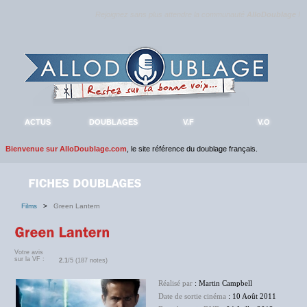
Rejoignez sans plus attendre la communauté
AlloDoublage
!
ACTUS
DOUBLAGES
V.F
V.O
Bienvenue sur AlloDoublage.com
, le site référence du doublage français.
Films
>
Green Lantern
Votre avis
sur la VF :
2.1
/5 (187 notes)
Réalisé par
: Martin Campbell
Date de sortie cinéma
: 10 Août 2011