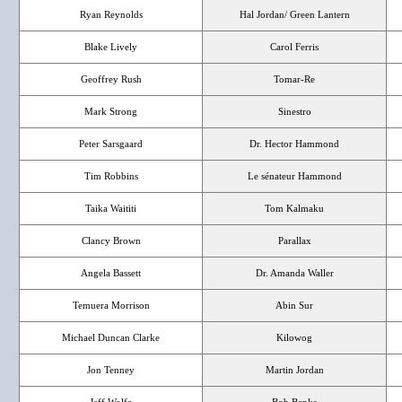
Ryan Reynolds
Hal Jordan/ Green Lantern
Blake Lively
Carol Ferris
Geoffrey Rush
Tomar-Re
Mark Strong
Sinestro
Peter Sarsgaard
Dr. Hector Hammond
Tim Robbins
Le sénateur Hammond
Taika Waititi
Tom Kalmaku
Clancy Brown
Parallax
Angela Bassett
Dr. Amanda Waller
Temuera Morrison
Abin Sur
Michael Duncan Clarke
Kilowog
Jon Tenney
Martin Jordan