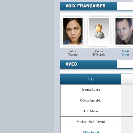
Alice
Cécile
Alexis
Taurand
D'Orlando
Victor
V.O
Jessica Lucas
Odette Annable
T. J. Miller
Michael Stahl-David
Mike Vogel