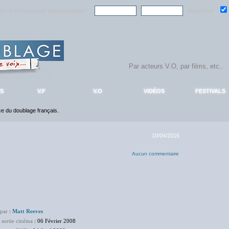
ndre la communauté
AlloDoublage
!
Mémoriser :
S
V.F
V.O
VIDÉOS
FESTIVALS
nce du doublage français.
10/04/2016
Aucun commentaire
 par
:
Matt Reeves
 sortie cinéma
: 06 Février 2008