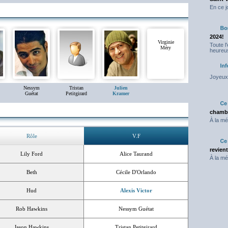
En ce j
2024!
Virginie
Toute l
Méry
heureus
Joyeux 
Nessym
Tristan
Julien
Guétat
Petitgirard
Kramer
chambr
À la mé
Rôle
V.F
revien
Lily Ford
Alice Taurand
À la mé
Beth
Cécile D'Orlando
Hud
Alexis Victor
Rob Hawkins
Nessym Guétat
Jason Hawkins
Tristan Petitgirard