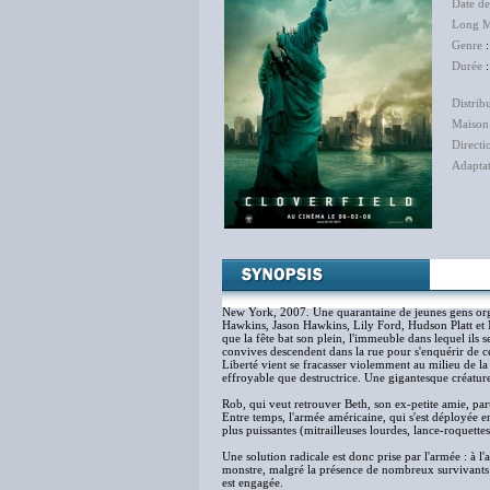
Date d
Long M
Genre
Durée
:
Distrib
Maison
Directi
Adapta
Fra
New York, 2007. Une quarantaine de jeunes gens orga
Hawkins, Jason Hawkins, Lily Ford, Hudson Platt et 
que la fête bat son plein, l'immeuble dans lequel ils 
convives descendent dans la rue pour s'enquérir de ce 
Liberté vient se fracasser violemment au milieu de la
effroyable que destructrice. Une gigantesque créature
Rob, qui veut retrouver Beth, son ex-petite amie, par
Entre temps, l'armée américaine, qui s'est déployée en
plus puissantes (mitrailleuses lourdes, lance-roquette
Une solution radicale est donc prise par l'armée : à
monstre, malgré la présence de nombreux survivants r
est engagée.