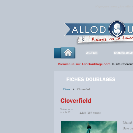
Rejoignez sans plus atte
ACTUS
DOUBLAGE
Bienvenue sur AlloDoublage.com
, le site référe
Films
>
Cloverfield
Votre avis
sur la VF :
1.9
/5 (167 notes)
Réalisé
Date de