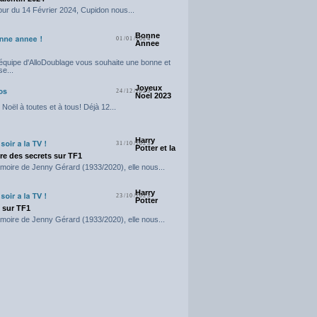
our du 14 Février 2024, Cupidon nous...
Bonne
01/01/2024
Annee
'équipe d'AlloDoublage vous souhaite une bonne et
e...
Joyeux
24/12/2023
Noel 2023
Noël à toutes et à tous! Déjà 12...
Harry
31/10/2023
Potter et la
e des secrets sur TF1
moire de Jenny Gérard (1933/2020), elle nous...
Harry
23/10/2023
Potter
t sur TF1
moire de Jenny Gérard (1933/2020), elle nous...