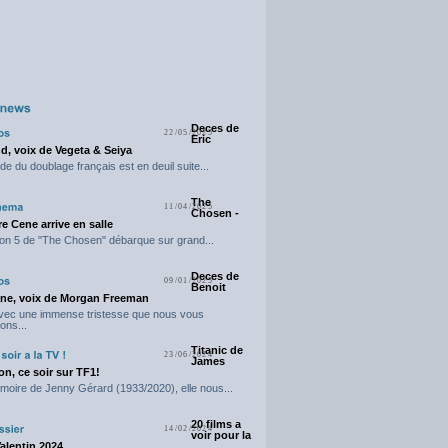
Deces de
22/05/2025
Eric
d, voix de Vegeta & Seiya
e du doublage français est en deuil suite...
The
11/04/2025
Chosen -
e Cene arrive en salle
on 5 de "The Chosen" débarque sur grand...
Deces de
09/01/2025
Benoit
ne, voix de Morgan Freeman
avec une immense tristesse que nous vous
ons...
Titanic de
23/06/2024
James
n, ce soir sur TF1!
moire de Jenny Gérard (1933/2020), elle nous...
20 films a
14/02/2024
voir pour la
Valentin 2024