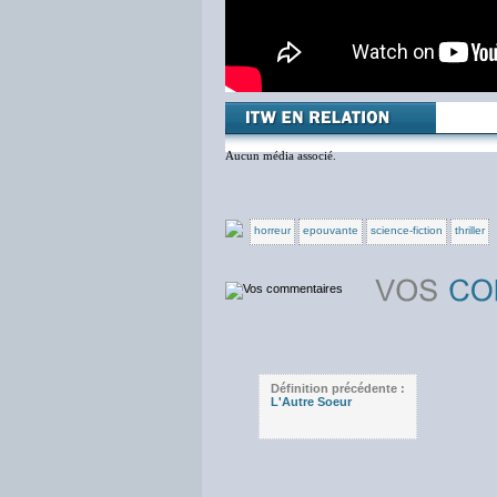
Aucun média associé.
horreur
epouvante
science-fiction
thriller
Définition précédente :
L'Autre Soeur