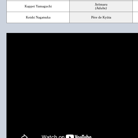
Jirōmaru
Kappei Yamaguchi
(Adulte)
Keishi Nagatsuka
Père de Kyūta