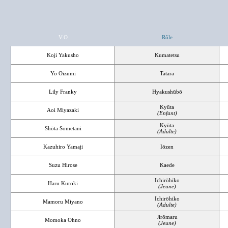
V.O
Rôle
Koji Yakusho
Kumatetsu
Yo Oizumi
Tatara
Lily Franky
Hyakushūbō
Kyūta
Aoi Miyazaki
(Enfant)
Kyūta
Shōta Sometani
(Adulte)
Kazuhiro Yamaji
Iōzen
Suzu Hirose
Kaede
Ichirōhiko
Haru Kuroki
(Jeune)
Ichirōhiko
Mamoru Miyano
(Adulte)
Jirōmaru
Momoka Ohno
(Jeune)