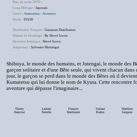
Date de sortie DVD
:
NC
Long Métrage
: Japonais
Genre
:
Animation
-
Aventure
Durée
: 01h58
Distributeur Français
: Gaumont Distribution
Maison de Doublage
: By Hervé Icovic
Direction Artistique
: Hervé Icovic
Adaptation
: Sylvestre Meininger
Shibuya, le monde des humains, et Jutengai, le monde des Bête
garçon solitaire et d'une Bête seule, qui vivent chacun dan
jour, le garçon se perd dans le monde des Bêtes où il devient 
Kumatetsu qui lui donne le nom de Kyuta. Cette rencontre for
aventure qui dépasse l'imaginaire...
Thierry
Laurent
François
Suliane
Matthieu
Hancisse
Natrella
Marthouret
Brahin
Sampeur