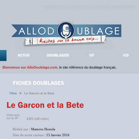
Rejoignez sans plus attendre la communauté
AlloDoublage
!
ACTUS
DOUBLAGES
V.F
V.O
Bienvenue sur AlloDoublage.com
, le site référence du doublage français.
Films
>
Le Garcon et la Bete
Votre avis
sur la VF :
2.0
/5 (188 notes)
Réalisé par
: Mamoru Hosoda
Date de sortie cinéma
: 13 Janvier 2016