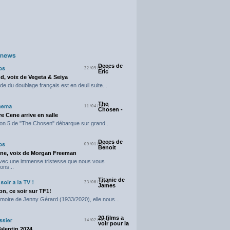
Deces de
22/05/2025
Eric
d, voix de Vegeta & Seiya
e du doublage français est en deuil suite...
The
11/04/2025
Chosen -
e Cene arrive en salle
on 5 de "The Chosen" débarque sur grand...
Deces de
09/01/2025
Benoit
ne, voix de Morgan Freeman
avec une immense tristesse que nous vous
ons...
Titanic de
23/06/2024
James
n, ce soir sur TF1!
moire de Jenny Gérard (1933/2020), elle nous...
20 films a
14/02/2024
voir pour la
Valentin 2024