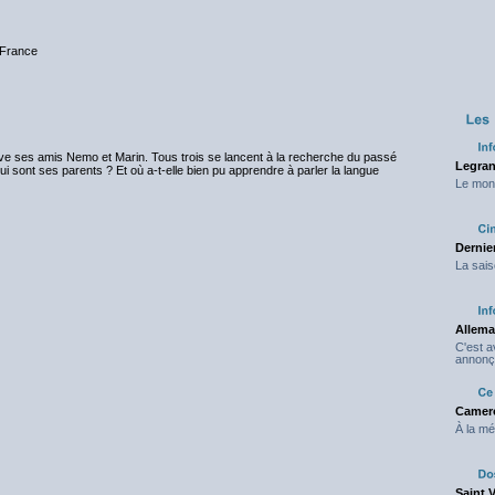
 France
uve ses amis Nemo et Marin. Tous trois se lancent à la recherche du passé
Legran
i sont ses parents ? Et où a-t-elle bien pu apprendre à parler la langue
Le mond
Dernier
La sais
Allema
C'est 
annonç
Camero
À la mé
Saint 