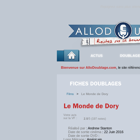
Rejoignez sans plus atte
ACTUS
DOUBLAGE
Bienvenue sur AlloDoublage.com
, le site référe
Films
>
Le Monde de Dory
Votre avis
sur la VF :
2.0
/5 (197 notes)
Réalisé par
: Andrew Stanton
Date de sortie cinéma
: 22 Juin 2016
Date de sortie DVD
:
NC
Long Métrage
: Américain