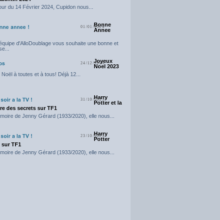
our du 14 Février 2024, Cupidon nous...
Bonne
01/01/2024
Annee
'équipe d'AlloDoublage vous souhaite une bonne et
e...
Joyeux
24/12/2023
Noel 2023
Noël à toutes et à tous! Déjà 12...
Harry
31/10/2023
Potter et la
e des secrets sur TF1
moire de Jenny Gérard (1933/2020), elle nous...
Harry
23/10/2023
Potter
t sur TF1
moire de Jenny Gérard (1933/2020), elle nous...