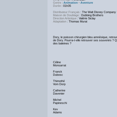
Genre
:
Animation
-
Aventure
Durée
: 01h35
Distributeur Français
: The Walt Disney Company
Maison de Doublage
: Dubbing Brothers
Direction Artistique
: Valérie Siclay
Adaptation
: Thomas Murat
Dory, le poisson chirurgien bleu amnésique, retro
de Dory. Pourra-t-elle retrouver ses souvenirs ? Qu
des baleines ?
Céline
Monsarrat
Franck
Dubosc
Thimothé
Vom Dorp
Catherine
Davenier
Michel
Papineschi
Kev
Adams