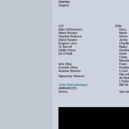
Mathilde
Seigner
V.O
Rôle
Ellen DeGeneres
Dory
Albert Brooks
Marin
Hayden Rolence
Nemo
Diane Keaton
Jenny
Eugene Levy
Charlie
Ty Burrell
Bailey
Kaitlin Olson
Destin
Ed O'Neill
Hank
NC
Cindy
NC
Monsie
Idris Elba
Fluke
Dominic West
Rudde
Andrew Stanton
Crush
Elle-mê
Sigourney Weaver
de Bio
NC
L'Huîtr
John Ratzenberger
Bill/ M
AMBIANCES
Divers
Voix Ad