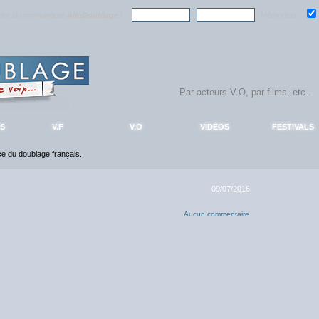
ndre la communauté
AlloDoublage
!
Mémoriser :
S
V.F
V.O
VIDÉOS
FESTIVALS
nce du doublage français.
09/07/2016
Aucun commentaire