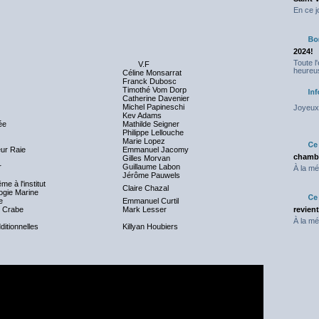
En ce j
2024!
Toute l
V.F
heureus
Céline Monsarrat
Franck Dubosc
Timothé Vom Dorp
Catherine Davenier
Michel Papineschi
Joyeux 
Kev Adams
ée
Mathilde Seigner
Philippe Lellouche
Marie Lopez
ur Raie
Emmanuel Jacomy
chambr
Gilles Morvan
r
Guillaume Labon
À la mé
Jérôme Pauwels
me à l'institut
Claire Chazal
logie Marine
e
Emmanuel Curtil
r. Crabe
Mark Lesser
revien
À la mé
ditionnelles
Killyan Houbiers