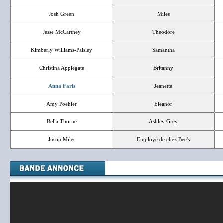
Josh Green
Miles
Jesse McCartney
Theodore
Kimberly Williams-Paisley
Samantha
Christina Applegate
Britanny
Anna Faris
Jeanette
Amy Poehler
Eleanor
Bella Thorne
Ashley Grey
Justin Miles
Employé de chez Bee's