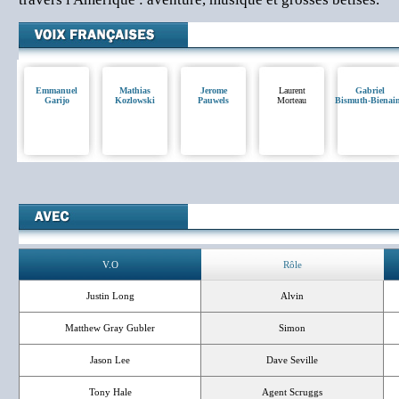
Emmanuel
Mathias
Jerome
Laurent
Gabriel
Garijo
Kozlowski
Pauwels
Morteau
Bismuth-Bienai
V.O
Rôle
Justin Long
Alvin
Matthew Gray Gubler
Simon
Jason Lee
Dave Seville
Tony Hale
Agent Scruggs