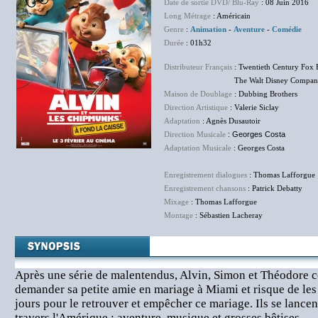
Date de sortie DVD/ Blu-Ray
: 08 Juin 2016
Long Métrage
: Américain
Genre
:
Animation
-
Aventure
-
Comédie
Durée
: 01h32
Distributeur Français
: Twentieth Century Fox 
The Walt Disney Company F
Maison de Doublage
: Dubbing Brothers
Direction Artistique
: Valerie Siclay
Adaptation
: Agnès Dusautoir
Direction Musicale
: Georges Costa
Adaptation Musicale
: Georges Costa
Enregistrement dialogues
: Thomas Lafforgue
Enregistrement chansons
: Patrick Debatty
Mixage
: Thomas Lafforgue
Montage
: Sébastien Lacheray
Après une série de malentendus, Alvin, Simon et Théodore
demander sa petite amie en mariage à Miami et risque de les 
jours pour le retrouver et empêcher ce mariage. Ils se lancen
travers l'Amérique : aventure, musique et grosses bêtises.