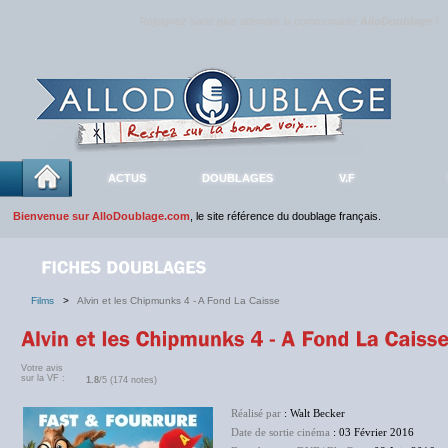
Rejoignez sans plus attendre la communauté
AlloDoublage
!
ACTUS
DOUBLAGES
V.F
Bienvenue sur AlloDoublage.com
, le site référence du doublage français.
Films
>
Alvin et les Chipmunks 4 - A Fond La Caisse
Votre avis
sur la VF :
1.8
/5 (174 notes)
Réalisé par
: Walt Becker
Date de sortie cinéma
: 03 Février 2016