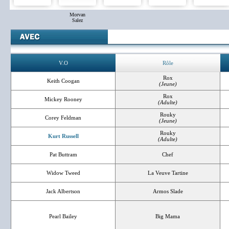
Morvan
Salez
V.O
Rôle
Rox
Keith Coogan
(Jeune)
Rox
Mickey Rooney
(Adulte)
Rouky
Corey Feldman
(Jeune)
Rouky
Kurt Russell
(Adulte)
Pat Buttram
Chef
Widow Tweed
La Veuve Tartine
Jack Albertson
Armos Slade
Pearl Bailey
Big Mama