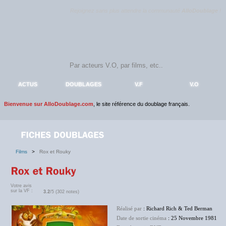
Rejoignez sans plus attendre la communauté
AlloDoublage
!
ACTUS
DOUBLAGES
V.F
V.O
Bienvenue sur AlloDoublage.com
, le site référence du doublage français.
Films
>
Rox et Rouky
Votre avis
sur la VF :
3.2
/5 (302 notes)
Réalisé par
: Richard Rich & Ted Berman
Date de sortie cinéma
: 25 Novembre 1981