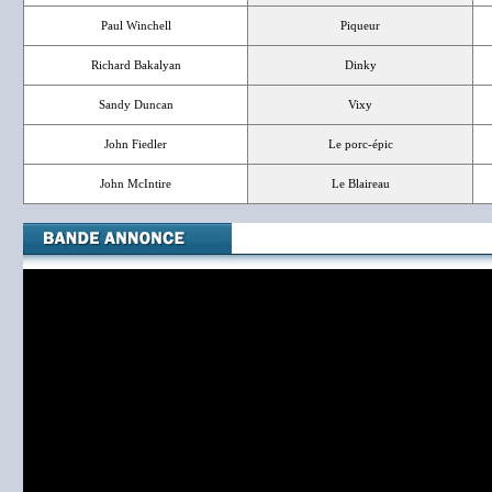
Paul Winchell
Piqueur
Richard Bakalyan
Dinky
Sandy Duncan
Vixy
John Fiedler
Le porc-épic
John McIntire
Le Blaireau