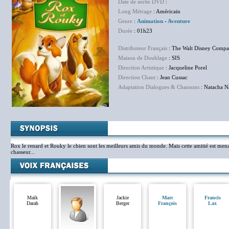
Date de sortie DVD
:
NC
Long Métrage
: Américain
Genre
:
Animation
-
Aventure
Durée
: 01h23
Distributeur Français
: The Walt Disney Compa
Maison de Doublage
: SIS
Direction Artistique
: Jacqueline Porel
Direction Chant
: Jean Cussac
Adaptation Dialogues & Chansons
: Natacha 
Rox le renard et Rouky le chien sont les meilleurs amis du monde. Mais cette amitié est men
chasseur...
Maïk
Jackie
Marc
Francis
Darah
Berger
François
Lax