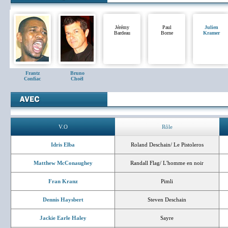
Jérémy
Paul
Julien
Bardeau
Borne
Kramer
Frantz
Bruno
Confiac
Choël
V.O
Rôle
Idris Elba
Roland Deschain/ Le Pistoleros
Matthew McConaughey
Randall Flag/ L'homme en noir
Fran Kranz
Pimli
Dennis Haysbert
Steven Deschain
Jackie Earle Haley
Sayre