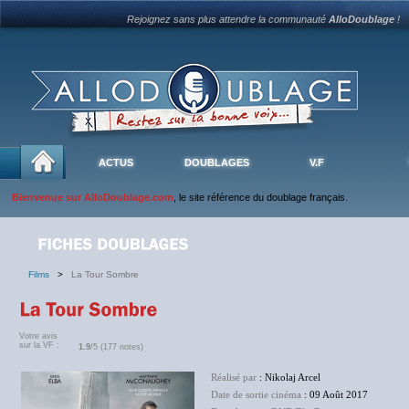
Rejoignez sans plus attendre la communauté
AlloDoublage
!
ACTUS
DOUBLAGES
V.F
Bienvenue sur AlloDoublage.com
, le site référence du doublage français.
Films
>
La Tour Sombre
Votre avis
sur la VF :
1.9
/5 (177 notes)
Réalisé par
: Nikolaj Arcel
Date de sortie cinéma
: 09 Août 2017