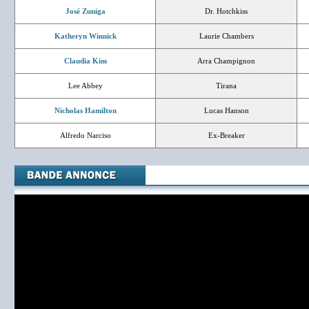
José Zuniga
Dr. Hotchkiss
Katheryn Winnick
Laurie Chambers
Claudia Kim
Arra Champignon
Lee Abbey
Tirana
Nicholas Hamilton
Lucas Hanson
Alfredo Narciso
Ex-Breaker