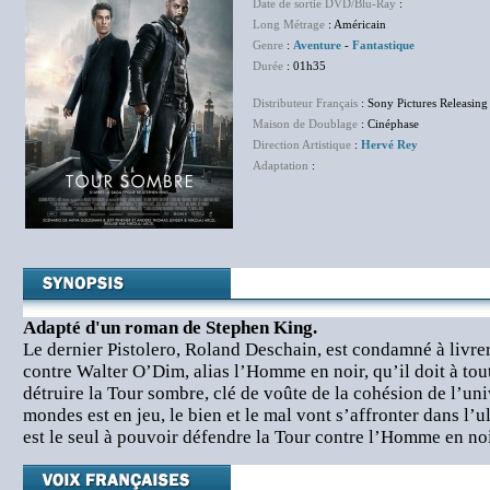
Date de sortie DVD/Blu-Ray
:
NC
Long Métrage
: Américain
Genre
:
Aventure
-
Fantastique
Durée
: 01h35
Distributeur Français
: Sony Pictures Releasing
Maison de Doublage
: Cinéphase
Direction Artistique
:
Hervé Rey
Adaptation
:
NC
Adapté d'un roman de Stephen King.
Le dernier Pistolero, Roland Deschain, est condamné à livrer
contre Walter O’Dim, alias l’Homme en noir, qu’il doit à to
détruire la Tour sombre, clé de voûte de la cohésion de l’uni
mondes est en jeu, le bien et le mal vont s’affronter dans l’
est le seul à pouvoir défendre la Tour contre l’Homme en n