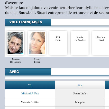
d'aventure.
Mais le faucon jaloux va venir perturber leur idylle en en
du chat Snowbell, Stuart entreprend de retrouver et de seco
Erik
Annie
Maxime
Colin
Le Youdec
Nivet
Antoine
Lorie
De Caunes
Pester
V.O
Rôle
Michael J. Fox
Stuart Little
Melanie Griffith
Margalo