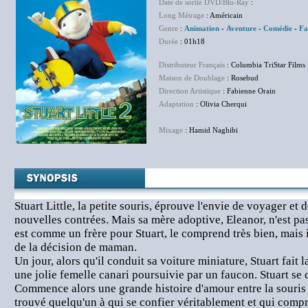
Date de sortie DVD/Blu-Ray
:
Long Métrage
: Américain
Genre
:
Animation
-
Aventure
-
Comédie
-
Fa
Durée
: 01h18
Distributeur Français
: Columbia TriStar Films
Maison de Doublage
: Rosebud
Direction Artistique
: Fabienne Orain
Adaptation
: Olivia Cherqui
Mixage
: Hamid Naghibi
Stuart Little, la petite souris, éprouve l'envie de voyager et 
nouvelles contrées. Mais sa mère adoptive, Eleanor, n'est pas
est comme un frère pour Stuart, le comprend très bien, mais il
de la décision de maman.
Un jour, alors qu'il conduit sa voiture miniature, Stuart fait
une jolie femelle canari poursuivie par un faucon. Stuart se 
Commence alors une grande histoire d'amour entre la souris et
trouvé quelqu'un à qui se confier véritablement et qui comp