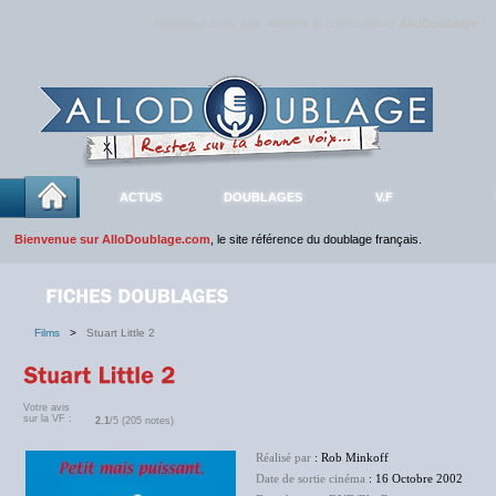
Rejoignez sans plus attendre la communauté
AlloDoublage
!
ACTUS
DOUBLAGES
V.F
Bienvenue sur AlloDoublage.com
, le site référence du doublage français.
Films
>
Stuart Little 2
Votre avis
sur la VF :
2.1
/5 (205 notes)
Réalisé par
: Rob Minkoff
Date de sortie cinéma
: 16 Octobre 2002