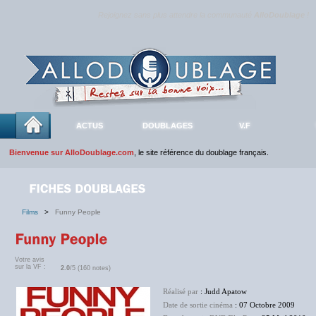
Rejoignez sans plus attendre la communauté
AlloDoublage
!
ACTUS
DOUBLAGES
V.F
Bienvenue sur AlloDoublage.com
, le site référence du doublage français.
Films
>
Funny People
Votre avis
sur la VF :
2.0
/5 (160 notes)
Réalisé par
: Judd Apatow
Date de sortie cinéma
: 07 Octobre 2009