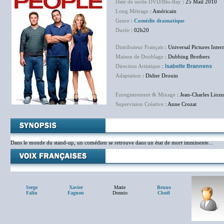
Date de sortie DVD/Blu-Ray
: 25 Mail 2010
Long Métrage
: Américain
Genre
:
Comédie dramatique
Durée
: 02h20
Distributeur Français
: Universal Pictures Inter
Maison de Doublage
: Dubbing Brothers
Direction Artistique
:
Isabelle Brannens
Adaptation
: Didier Drouin
Enregistrement & Mixage
: Jean-Charles Liozu
Supervision Créative
: Anne Crozat
Dans le monde du stand-up, un comédien se retrouve dans un état de mort imminente...
Serge
Xavier
Marie
Bruno
Faliu
Fagnon
Donnio
Choël