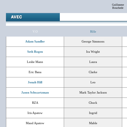
Guillaume
Bouchede
V.O
Rôle
Adam Sandler
George Simmons
Seth Rogen
Ira Wright
Leslie Mann
Laura
Eric Bana
Clarke
Jonah Hill
Leo
Jason Schwartzman
Mark Taylor Jackson
RZA
Chuck
Iris Apatow
Ingrid
Maud Apatow
Mable