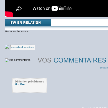
Aucun média associé.
comedie dramatique
Soyez l
Définition précédente :
Hot Bot