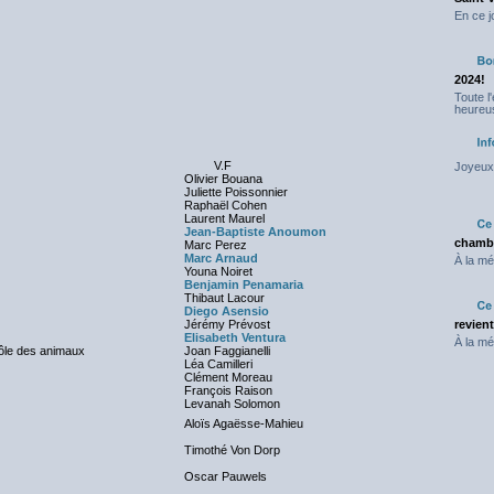
En ce j
2024!
Toute l
heureus
V.F
Joyeux 
Olivier Bouana
Juliette Poissonnier
Raphaël Cohen
Laurent Maurel
Jean-Baptiste Anoumon
chambr
Marc Perez
Marc Arnaud
À la mé
Youna Noiret
Benjamin Penamaria
Thibaut Lacour
Diego Asensio
Jérémy Prévost
revien
Elisabeth Ventura
À la mé
rôle des animaux
Joan Faggianelli
Léa Camilleri
Clément Moreau
François Raison
Levanah Solomon
Aloïs Agaësse-Mahieu
Timothé Von Dorp
Oscar Pauwels