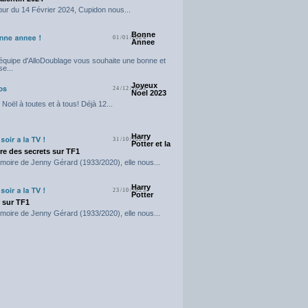
our du 14 Février 2024, Cupidon nous...
Bonne
01/01/2024
Annee
'équipe d'AlloDoublage vous souhaite une bonne et
e...
Joyeux
24/12/2023
Noel 2023
Noël à toutes et à tous! Déjà 12...
Harry
31/10/2023
Potter et la
e des secrets sur TF1
moire de Jenny Gérard (1933/2020), elle nous...
Harry
23/10/2023
Potter
t sur TF1
moire de Jenny Gérard (1933/2020), elle nous...