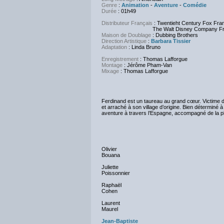
Genre
:
Animation
-
Aventure
-
Comédie
Durée
: 01h49
Distributeur Français
: Twentieht Century Fox Fra
The Walt Disney Company Fra
Maison de Doublage
: Dubbing Brothers
Direction Artistique
:
Barbara Tissier
Adaptation
: Linda Bruno
Enregistrement
: Thomas Lafforgue
Montage
: Jérôme Pham-Van
Mixage
: Thomas Lafforgue
Ferdinand est un taureau au grand cœur. Victime 
et arraché à son village d’origine. Bien déterminé à
aventure à travers l’Espagne, accompagné de la pl
Olivier
Bouana
Juliette
Poissonnier
Raphaël
Cohen
Laurent
Maurel
Jean-Baptiste