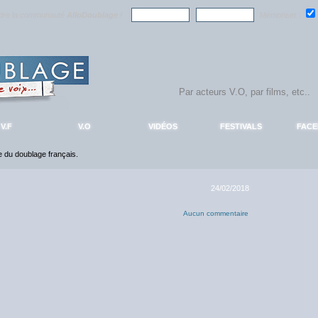
ndre la communauté
AlloDoublage
!
Mémoriser :
V.F
V.O
VIDÉOS
FESTIVALS
FAC
ce du doublage français.
24/02/2018
Aucun commentaire