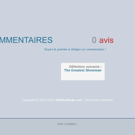
0
avis
Soyez le premier à rédiger un commentaire !
Définition suivante :
The Greatest Showman
Copyright © 2011-2021
AlloDoublage.com
- Tous droits réservés
Une création :