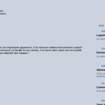
nce
nce
Legran
Le mond
de son imposante apparence, il se retrouve malencontreusement capturé
 retrouver sa famille et ses racines, il se lance alors dans une incroyable
Dernier
us déjantée des équipes !
La sais
Allema
C'est 
annonç
Camero
À la mé
Saint 