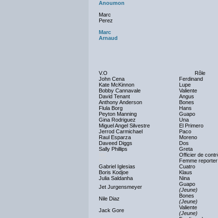
Anoumon
Marc
Perez
Marc
Arnaud
V.O
Rôle
John Cena
Ferdinand
Kate McKinnon
Lupe
Bobby Cannavale
Valiente
David Tenant
Angus
Anthony Anderson
Bones
Flula Borg
Hans
Peyton Manning
Guapo
Gina Rodriguez
Una
Miguel Angel Silvestre
El Primero
Jerrod Carmichael
Paco
Raul Esparza
Moreno
Daveed Diggs
Dos
Sally Phillips
Greta
NC
Officier de cont
NC
Femme reporter
Gabriel Iglesias
Cuatro
Boris Kodjoe
Klaus
Julia Saldanha
Nina
Guapo
Jet Jurgensmeyer
(Jeune)
Bones
Nile Diaz
(Jeune)
Valiente
Jack Gore
(Jeune)