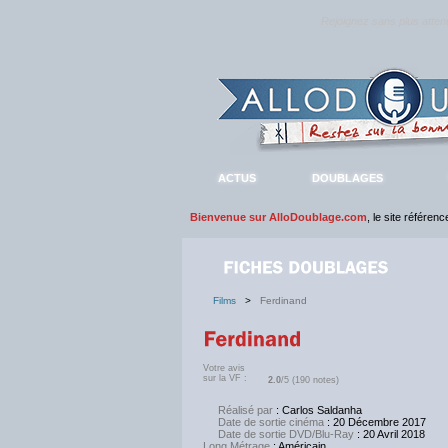
Rejoignez sans plus atte
ACTUS
DOUBLAGES
Bienvenue sur AlloDoublage.com
, le site référen
Films
>
Ferdinand
Votre avis
sur la VF :
2.0
/5 (190 notes)
Réalisé par
: Carlos Saldanha
Date de sortie cinéma
: 20 Décembre 2017
Date de sortie DVD/Blu-Ray
: 20 Avril 2018
Long Métrage
: Américain