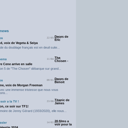
Deces de
22/05/2025
Eric
d, voix de Vegeta & Seiya
e du doublage français est en deuil suite...
The
11/04/2025
Chosen -
e Cene arrive en salle
on 5 de "The Chosen" débarque sur grand...
Deces de
09/01/2025
Benoit
ne, voix de Morgan Freeman
avec une immense tristesse que nous vous
ons...
Titanic de
23/06/2024
James
n, ce soir sur TF1!
moire de Jenny Gérard (1933/2020), elle nous...
20 films a
14/02/2024
voir pour la
Valentin 2024