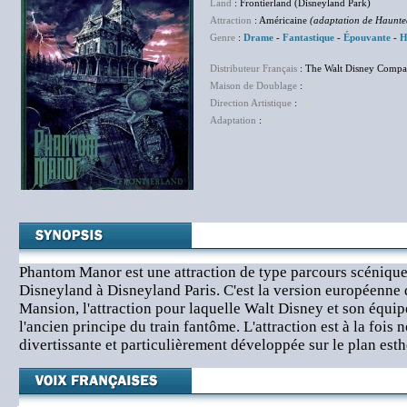
Land
: Frontierland (Disneyland Park)
Attraction
: Américaine
(adaptation de Haunt
Genre
:
Drame
-
Fantastique
-
Épouvante
-
H
Distributeur Français
: The Walt Disney Compa
Maison de Doublage
:
NC
Direction Artistique
:
NC
Adaptation
:
NC
Phantom Manor est une attraction de type parcours scénique 
Disneyland à Disneyland Paris. C'est la version européenne 
Mansion, l'attraction pour laquelle Walt Disney et son équip
l'ancien principe du train fantôme. L'attraction est à la fois n
divertissante et particulièrement développée sur le plan esth