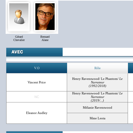
Gérard
Bernard
Chevalier
Alane
V.O
Rôle
Henry Ravenswood/ Le Phantom/
Le
Vincent Price
Narrateur
(1992/2018)
Henry Ravenswood/ Le Phantom/
Le
NC
Narrateur
(2019/...)
Mélanie Ravenswood
Eleanor Audley
Mme Leota