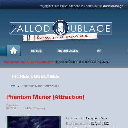
Rejoignez sans plus attendre la communauté
AlloDoublage
!
ACTUS
DOUBLAGES
V.F
Bienvenue sur AlloDoublage.com
, le site référence du doublage français.
Films
>
Phantom Manor (Attraction)
Votre avis
sur la VF :
1.8
/5 (161 notes)
Localisation
: Disneyland Paris
Date d'ouverture
: 12 Avril 1992