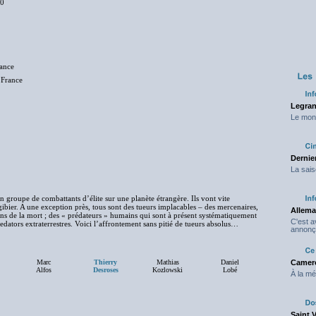
10
rance
ance
Legran
Le mond
Dernier
La sais
 groupe de combattants d’élite sur une planète étrangère. Ils vont vite
ibier. A une exception près, tous sont des tueurs implacables – des mercenaires,
Allema
 de la mort ; des « prédateurs » humains qui sont à présent systématiquement
C'est 
edators extraterrestres. Voici l’affrontement sans pitié de tueurs absolus…
annonç
Marc
Thierry
Mathias
Daniel
Camero
Alfos
Desroses
Kozlowski
Lobé
À la mé
Saint 