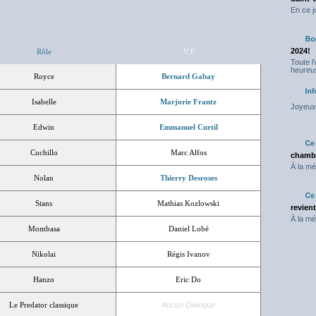
En ce j
2024!
Rôle
V.F
Toute l
heureus
Royce
Bernard Gabay
Isabelle
Marjorie Frantz
Joyeux 
Edwin
Emmanuel Curtil
Cuchillo
Marc Alfos
chambr
À la mé
Nolan
Thierry Desroses
Stans
Mathias Kozlowski
revien
À la mé
Mombasa
Daniel Lobé
Nikolai
Régis Ivanov
Hanzo
Eric Do
Le Predator classique
Aucun Dialogue