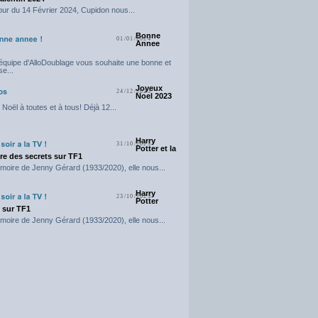
our du 14 Février 2024, Cupidon nous...
Bonne
01/01/2024
Annee
'équipe d'AlloDoublage vous souhaite une bonne et
e...
Joyeux
24/12/2023
Noel 2023
Noël à toutes et à tous! Déjà 12...
Harry
31/10/2023
Potter et la
e des secrets sur TF1
moire de Jenny Gérard (1933/2020), elle nous...
Harry
23/10/2023
Potter
t sur TF1
moire de Jenny Gérard (1933/2020), elle nous...