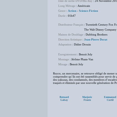
Date de sortie DVD/Blu-Ray
: 24 Novembre 20
Long Métrage
: Américain
Genre
:
Action
-
Science-Fiction
Durée
: 01h47
Distributeur Français
: Twentieth Century Fox F
The Walt Disney Company Fr
Maison de Doublage
: Dubbing Brothers
Direction Artistique
:
Jean-Pierre Dorat
Adaptation
: Didier Drouin
Enregistrement
: Benoit Joly
Montage
: Jérôme Pham-Van
Mixage
: Benoit Joly
Royce, un mercenaire, se retrouve obligé de mener un
comprendre qu’ils ont été rassemblés pour servir de g
des yakuzas, des condamnés, des membres d’escadrons
traqués et éliminés par une nouvelle génération de Pr
Bernard
Marjorie
Emmanuel
Gabay
Frantz
Curtil