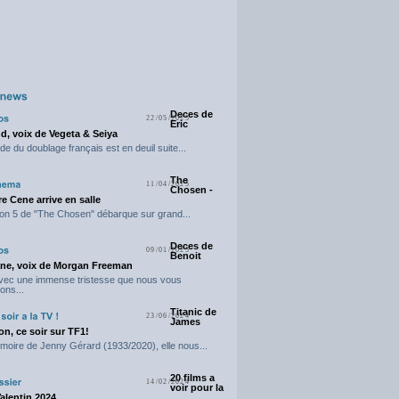
Deces de
22/05/2025
Eric
d, voix de Vegeta & Seiya
e du doublage français est en deuil suite...
The
11/04/2025
Chosen -
e Cene arrive en salle
on 5 de "The Chosen" débarque sur grand...
Deces de
09/01/2025
Benoit
ne, voix de Morgan Freeman
avec une immense tristesse que nous vous
ons...
Titanic de
23/06/2024
James
n, ce soir sur TF1!
moire de Jenny Gérard (1933/2020), elle nous...
20 films a
14/02/2024
voir pour la
Valentin 2024