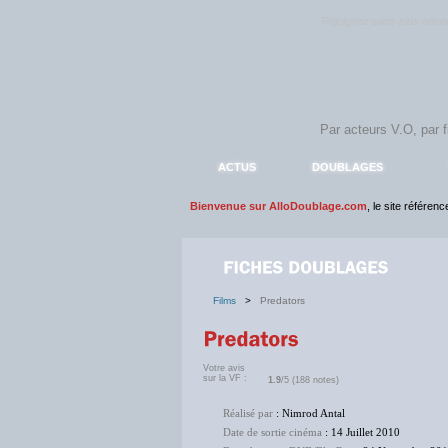
Rejoignez sans plus atte
ACTUS
DOUBLAGES
Bienvenue sur AlloDoublage.com
, le site référen
Films
>
Predators
Votre avis
sur la VF :
1.9
/5 (188 notes)
Réalisé par
: Nimrod Antal
Date de sortie cinéma
: 14 Juillet 2010