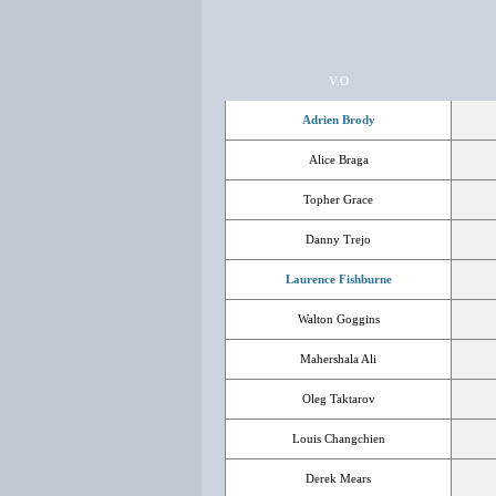
V.O
Adrien Brody
Alice Braga
Topher Grace
Danny Trejo
Laurence Fishburne
Walton Goggins
Mahershala Ali
Oleg Taktarov
Louis Changchien
Derek Mears