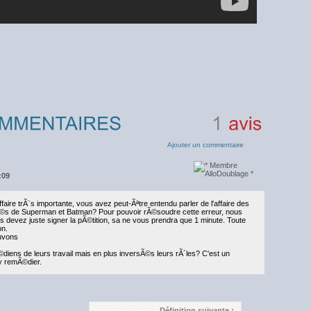
1
avis
Ajouter un commentaire
:09
aire trÃ¨s importante, vous avez peut-Ãªtre entendu parler de l'affaire des
s de Superman et Batman? Pour pouvoir rÃ©soudre cette erreur, nous
 devez juste signer la pÃ©tition, sa ne vous prendra que 1 minute. Toute
on.
uvons
diens de leurs travail mais en plus inversÃ©s leurs rÃ´les? C'est un
 y remÃ©dier.
Définition suivante :