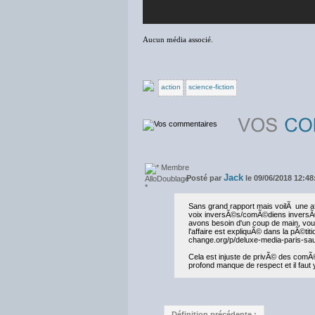
Aucun média associé.
action
science-fiction
Jack
Posté par
le 09/06/2018 12:48
Sans grand rapport mais voilÃ une aff
voix inversÃ©s/comÃ©diens inversÃ©
avons besoin d'un coup de main, vous
l'affaire est expliquÃ© dans la pÃ©titi
change.org/p/deluxe-media-paris-sa
Cela est injuste de privÃ© des comÃ©
profond manque de respect et il faut
Définition précédente :