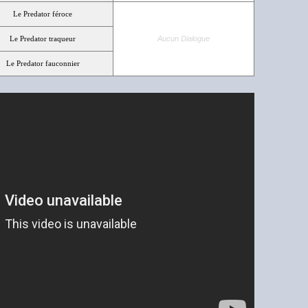
Le Predator féroce
Le Predator traqueur
Aucun Dialogue
Le Predator fauconnier