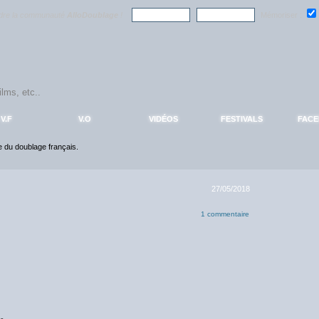
ndre la communauté
AlloDoublage
!
Mémoriser :
V.F
V.O
VIDÉOS
FESTIVALS
FAC
ce du doublage français.
27/05/2018
1 commentaire