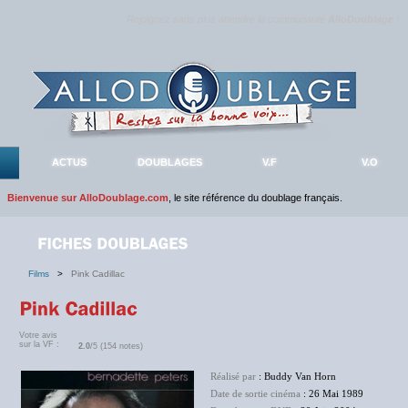
Rejoignez sans plus attendre la communauté
AlloDoublage
!
ACTUS
DOUBLAGES
V.F
V.O
Bienvenue sur AlloDoublage.com
, le site référence du doublage français.
Films
>
Pink Cadillac
Votre avis
sur la VF :
2.0
/5 (154 notes)
Réalisé par
: Buddy Van Horn
Date de sortie cinéma
: 26 Mai 1989