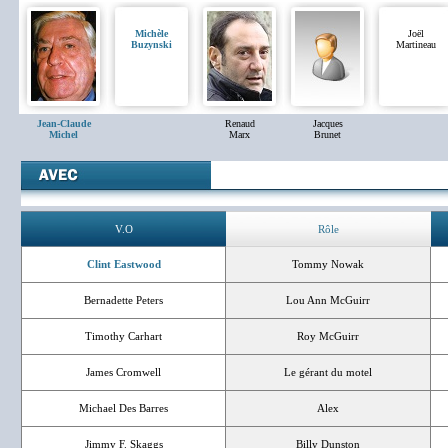
Michèle
Joël
Buzynski
Martineau
Jean-Claude
Renaud
Jacques
Michel
Marx
Brunet
V.O
Rôle
Clint Eastwood
Tommy Nowak
Bernadette Peters
Lou Ann McGuirr
Timothy Carhart
Roy McGuirr
James Cromwell
Le gérant du motel
Michael Des Barres
Alex
Jimmy F. Skaggs
Billy Dunston