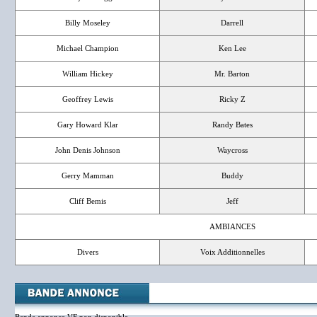
Billy Moseley
Darrell
Michael Champion
Ken Lee
William Hickey
Mr. Barton
Geoffrey Lewis
Ricky Z
Gary Howard Klar
Randy Bates
John Denis Johnson
Waycross
Gerry Mamman
Buddy
Cliff Bemis
Jeff
AMBIANCES
Divers
Voix Additionnelles