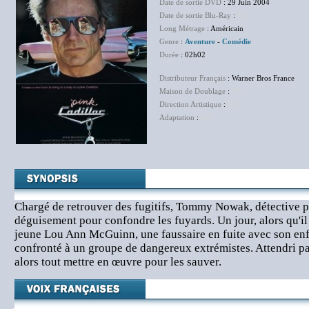
Date de sortie DVD
: 29 Juin 2004
Date de sortie Blu-Ray
:
NC
Long Métrage
: Américain
Genre
:
Aventure
-
Comédie
Durée
: 02h02
Distributeur Français
: Warner Bros France
Maison de Doublage
:
NC
Direction Artistique
:
NC
Adaptation
:
NC
Chargé de retrouver des fugitifs, Tommy Nowak, détective pri
déguisement pour confondre les fuyards. Un jour, alors qu'il 
jeune Lou Ann McGuinn, une faussaire en fuite avec son en
confronté à un groupe de dangereux extrémistes. Attendri par 
alors tout mettre en œuvre pour les sauver.