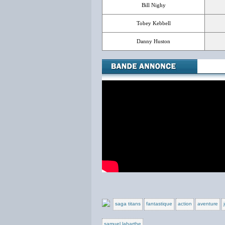
Bill Nighy
Tobey Kebbell
Danny Huston
saga titans
fantastique
action
aventure
samuel labarthe