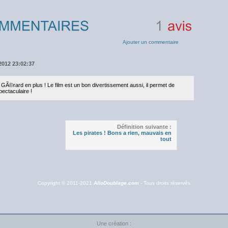
1
avis
Ajouter un commentaire
/2012 23:02:37
GÃ©rard en plus ! Le film est un bon divertissement aussi, il permet de
ectaculaire !
Définition suivante :
Les pirates ! Bons a rien, mauvais en
tout
Copyright © 2011-2021
AlloDoublage.com
- Tous droits réservés
Une création :