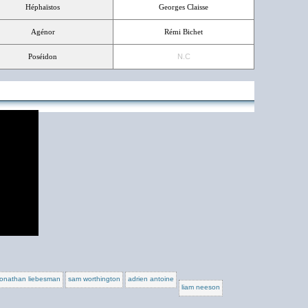
Héphaïstos
Georges Claisse
Agénor
Rémi Bichet
Poséidon
N.C
jonathan liebesman
sam worthington
adrien antoine
liam neeson