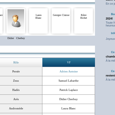
En ce j
ace
Laura
Georges Claisse
Rémi
Blanc
Bichet
2024!
Toute l
heureus
Didier Cherbuy
Joyeux 
chambr
À la mé
Rôle
VF
Persée
Adrien Antoine
revien
À la mé
Zeus
Samuel Labarthe
Hadès
Patrick Laplace
Arès
Didier Cherbuy
Andromède
Laura Blanc