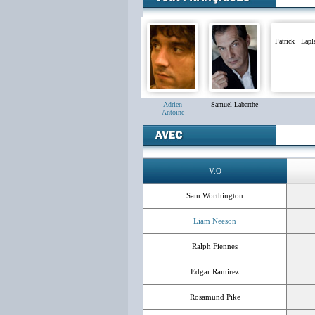
Patrick Lapl
Adrien
Samuel Labarthe
Antoine
V.O
Sam Worthington
Liam Neeson
Ralph Fiennes
Edgar Ramirez
Rosamund Pike