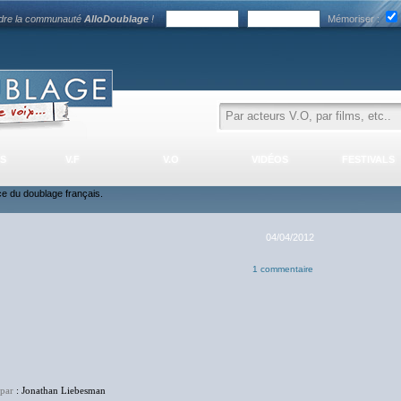
ndre la communauté
AlloDoublage
!
Mémoriser :
S
V.F
V.O
VIDÉOS
FESTIVALS
nce du doublage français.
04/04/2012
1 commentaire
 par
: Jonathan Liebesman