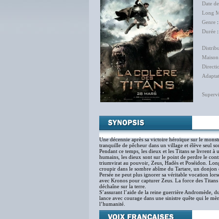
Date de
Long M
Genre
Durée
:
Distrib
Maison
Directi
Adapta
Supervi
Une décennie après sa victoire héroïque sur le monst
tranquille de pêcheur dans un village et élève seul son
Pendant ce temps, les dieux et les Titans se livrent 
humains, les dieux sont sur le point de perdre le con
triumvirat au pouvoir, Zeus, Hadès et Poséidon. Longte
croupir dans le sombre abîme du Tartare, un donjon e
Persée ne peut plus ignorer sa véritable vocation lor
avec Kronos pour capturer Zeus. La force des Titans g
déchaîne sur la terre.
S’assurant l’aide de la reine guerrière Andromède, d
lance avec courage dans une sinistre quête qui le mèn
l’humanité.