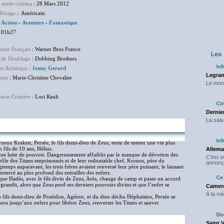
 sortie cinéma
: 28 Mars 2012
étrage
: Américain
:
Action
-
Aventure
-
Fantastique
 01h27
uteur Français
: Warner Bros France
 de Doublage
: Dubbing Brothers
on Artistique
:
Jenny Gerard
Legran
tion
: Marie-Christine Chevalier
Le mond
sion Créative
: Lori Rault
Dernier
La sais
rueux Kraken, Persée, le fils demi-dieu de Zeus, tente de mener une vie plus
 fils de 10 ans, Hélius.
Allema
à une lutte de pouvoir. Dangereusement affaiblis par le manque de dévotion des
C'est 
trôle des Titans emprisonnés et de leur redoutable chef, Kronos, père du
annonç
mps auparavant, les trois frères avaient renversé leur père puissant, le laissant
nterré au plus profond des entrailles des enfers.
sque Hadès, avec le fils divin de Zeus, Arès, change de camp et passe un accord
randit, alors que Zeus perd ses derniers pouvoirs divins et que l’enfer se
Camero
À la mé
u fils demi-dieu de Poséidon, Agénor, et du dieu déchu Héphaïstos, Persée se
era jusqu’aux enfers pour libérer Zeus, renverser les Titans et sauver
Saint 