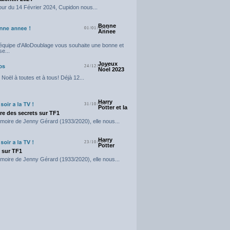
our du 14 Février 2024, Cupidon nous...
Bonne
01/01/2024
Annee
'équipe d'AlloDoublage vous souhaite une bonne et
e...
Joyeux
24/12/2023
Noel 2023
Noël à toutes et à tous! Déjà 12...
Harry
31/10/2023
Potter et la
e des secrets sur TF1
moire de Jenny Gérard (1933/2020), elle nous...
Harry
23/10/2023
Potter
t sur TF1
moire de Jenny Gérard (1933/2020), elle nous...