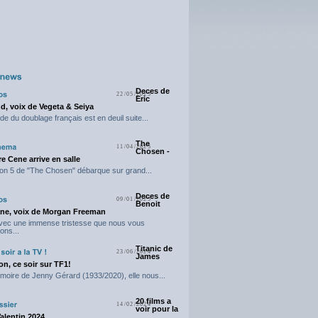
Deces de
22/05/2025
Eric
d, voix de Vegeta & Seiya
e du doublage français est en deuil suite...
The
11/04/2025
Chosen -
e Cene arrive en salle
on 5 de "The Chosen" débarque sur grand...
Deces de
09/01/2025
Benoit
ne, voix de Morgan Freeman
avec une immense tristesse que nous vous
ons...
Titanic de
23/06/2024
James
n, ce soir sur TF1!
moire de Jenny Gérard (1933/2020), elle nous...
20 films a
14/02/2024
voir pour la
Valentin 2024