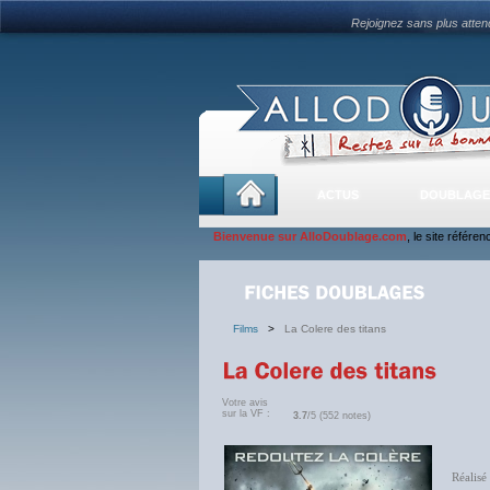
Rejoignez sans plus atte
ACTUS
DOUBLAGE
Bienvenue sur AlloDoublage.com
, le site référe
Films
>
La Colere des titans
Votre avis
sur la VF :
3.7
/5 (552 notes)
Réalisé