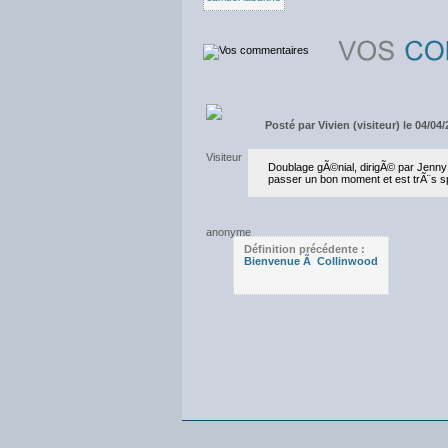
Posté par
Vivien (visiteur) le 04/04
Doublage gÃ©nial, dirigÃ© par Jenny 
passer un bon moment et est trÃ¨s sp
Définition précédente :
Bienvenue Ã Collinwood