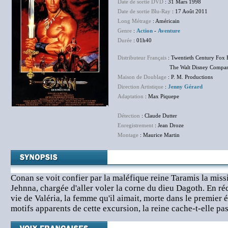
Date de sortie DVD
: 31 Mars 1998
Date de sortie Blu-Ray
: 17 Août 2011
Long Métrage
: Américain
Genre
:
Action
-
Aventure
Durée
: 01h40
Distributeur Français
: Twentieth Century Fox 
The Walt Disney Company F
Maison de Doublage
: P. M. Productions
Direction Artistique
:
Jenny Gérard
Adaptation
: Max Piquepe
Détection
: Claude Dutter
Enregistrement
: Jean Droze
Montage
: Maurice Martin
Conan se voit confier par la maléfique reine Taramis la missi
Jehnna, chargée d'aller voler la corne du dieu Dagoth. En réc
vie de Valéria, la femme qu'il aimait, morte dans le premier 
motifs apparents de cette excursion, la reine cache-t-elle pas