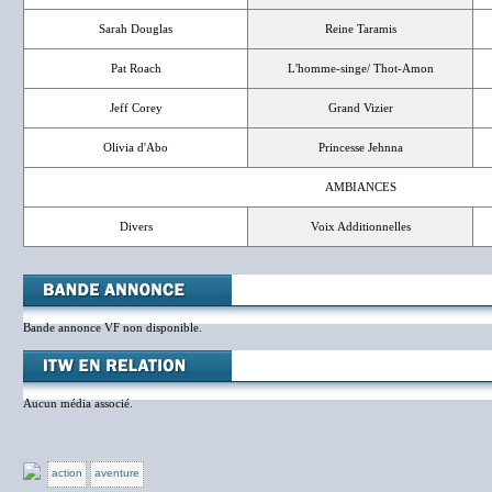
Sarah Douglas
Reine Taramis
Pat Roach
L'homme-singe/ Thot-Amon
Jeff Corey
Grand Vizier
Olivia d'Abo
Princesse Jehnna
AMBIANCES
Divers
Voix Additionnelles
Bande annonce VF non disponible.
Aucun média associé.
action
aventure