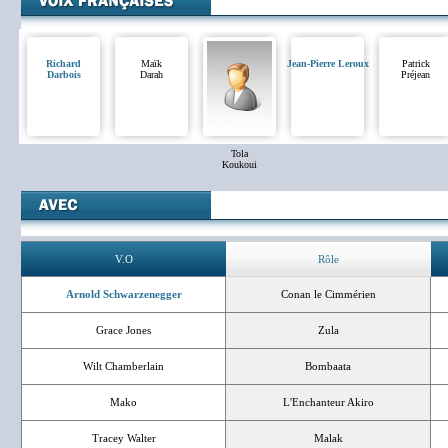
Richard
Maïk
Jean-Pierre Leroux
Patrick
Darbois
Darah
Préjean
Tola
Koukoui
V.O
Rôle
Arnold Schwarzenegger
Conan le Cimmérien
Grace Jones
Zula
Wilt Chamberlain
Bombaata
Mako
L'Enchanteur Akiro
Tracey Walter
Malak