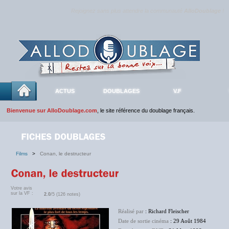
Rejoignez sans plus attendre la communauté
AlloDoublage
!
ACTUS
DOUBLAGES
V.F
Bienvenue sur AlloDoublage.com
, le site référence du doublage français.
Films
>
Conan, le destructeur
Votre avis
sur la VF :
2.0
/5 (126 notes)
Réalisé par
: Richard Fleischer
Date de sortie cinéma
: 29 Août 1984