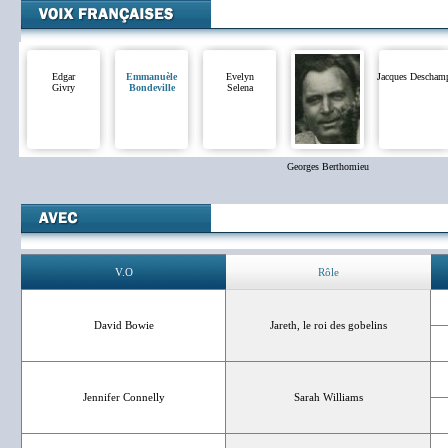
Edgar
Emmanuèle
Evelyn
Jacques Descham
Givry
Bondeville
Selena
Georges Berthomieu
V.O
Rôle
David Bowie
Jareth, le roi des gobelins
Jennifer Connelly
Sarah Williams