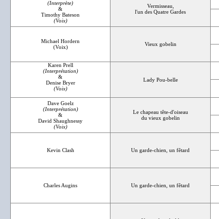
(Interprète)
Vermisseau,
&
l'un des Quatre Gardes
Timothy Bateson
(Voix)
Michael Hordern
Vieux gobelin
(Voix)
Karen Prell
(Interprétation)
&
Lady Pou-belle
Denise Bryer
(Voix)
Dave Goelz
(Interprétation)
Le chapeau tête-d'oiseau
&
du vieux gobelin
David Shaughnessy
(Voix)
Kevin Clash
Un garde-chien, un fêtard
Charles Augins
Un garde-chien, un fêtard