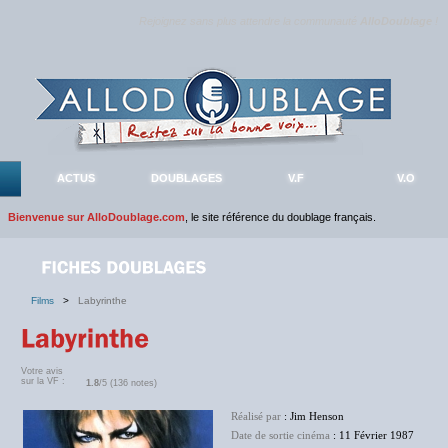
Rejoignez sans plus attendre la communauté
AlloDoublage
!
ACTUS
DOUBLAGES
V.F
V.O
Bienvenue sur AlloDoublage.com
, le site référence du doublage français.
Films
>
Labyrinthe
Votre avis
sur la VF :
1.8
/5 (136 notes)
Réalisé par
: Jim Henson
Date de sortie cinéma
: 11 Février 1987