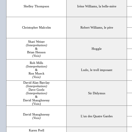
Shelley Thompson
Irène Williams, la belle-mère
Christopher Malcolm
Robert Williams, le père
Shari Weiser
(Interprétation)
&
Hoggle
Brian Henson
(Voix)
Rob Mills
(Interprétation)
&
Ludo, le troll imposant
Ron Mueck
(Voix)
David Alan Barclay
(Interprétation)
Dave Goelz
(Interprétation)
Sir Didymus
&
David Shaughnessy
(Voix)
David Shaughnessy
L'un des Quatre Gardes
(Voix)
Karen Prell