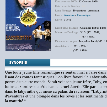
Date de sortie DVD
: 12 Octobre 1999
Date de sortie Blu-Ray
:
NC
Long Métrage
: Britannique - Américain
Genre
:
Aventure
-
Fantastique
Durée
: 01h41
Distributeur Français
: Columbia TriStar Films
Maison de Doublage
: S.I.S.
(VF : 1987)
NC
(VF : 1999)
Direction Artistique
: Jacqueline Porel
(VF : 1
Adaptation
:
NC
(VF : 1987)
NC
(VF : 1999)
Une toute jeune fille romantique se sentant mal à l'aise dans
lisant des contes fantastiques. Son livre favori "le Labyrinth
portes d'un autre monde. Sarah voit son jeune frère, Toby, e
lutins aux ordres du séduisant et cruel Jareth. Elle part au se
dans le labyrinthe qui mène au palais du ravisseur. "Labyrinth
d'aventures et une plongée dans les rêves et les sentiments d'
la maturité."