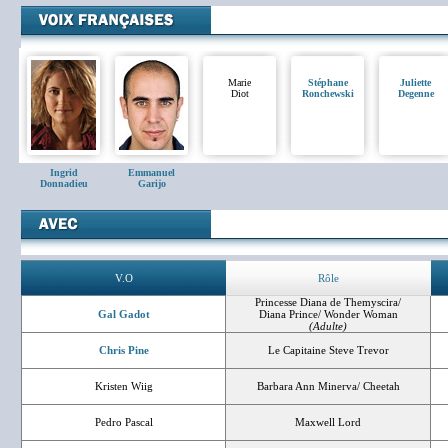
Marie
Stéphane
Juliette
Diot
Ronchewski
Degenne
Ingrid
Emmanuel
Donnadieu
Garijo
V.O
Rôle
Princesse Diana de Themyscira/
Gal Gadot
Diana Prince/ Wonder Woman
(Adulte)
Chris Pine
Le Capitaine Steve Trevor
Kristen Wiig
Barbara Ann Minerva/ Cheetah
Pedro Pascal
Maxwell Lord