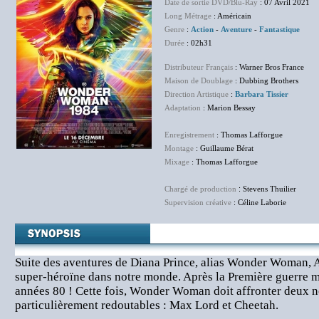
Date de sortie DVD/Blu-Ray
: 07 Avril 2021
Long Métrage
: Américain
Genre
:
Action
-
Aventure
-
Fantastique
Durée
: 02h31
Distributeur Français
: Warner Bros France
Maison de Doublage
: Dubbing Brothers
Direction Artistique
:
Barbara Tissier
Adaptation
: Marion Bessay
Enregistrement
: Thomas Lafforgue
Montage
: Guillaume Bérat
Mixage
: Thomas Lafforgue
Chargé de production
:
Stevens Thuilier
Supervision créative
: Céline Laborie
Suite des aventures de Diana Prince, alias Wonder Woman
super-héroïne dans notre monde. Après la Première guerre mo
années 80 ! Cette fois, Wonder Woman doit affronter deux 
particulièrement redoutables : Max Lord et Cheetah.