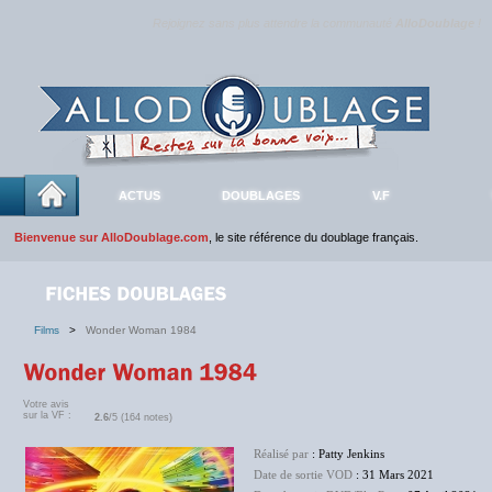
Rejoignez sans plus attendre la communauté
AlloDoublage
!
ACTUS
DOUBLAGES
V.F
Bienvenue sur AlloDoublage.com
, le site référence du doublage français.
Films
>
Wonder Woman 1984
Votre avis
sur la VF :
2.6
/5 (164 notes)
Réalisé par
: Patty Jenkins
Date de sortie VOD
: 31 Mars 2021