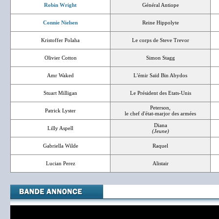
Robin Wright
Général Antiope
Connie Nielsen
Reine Hippolyte
Kristoffer Polaha
Le corps de Steve Trevor
Olivier Cotton
Simon Stagg
Amr Waked
L'émir Saïd Bin Abydos
Stuart Milligan
Le Président des Etats-Unis
Peterson,
Patrick Lyster
le chef d'état-marjor des armées
Diana
Lilly Aspell
(Jeune)
Gabriella Wilde
Raquel
Lucian Perez
Alistair