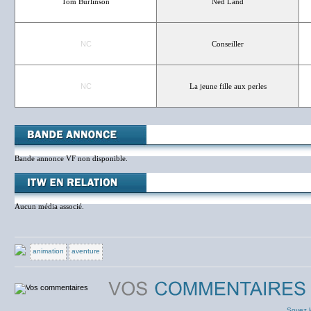
Tom Burlinson
Ned Land
NC
Conseiller
NC
La jeune fille aux perles
Bande annonce VF non disponible.
Aucun média associé.
animation
aventure
Soyez l