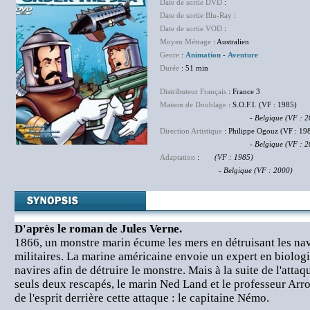
Date de sortie DVD
:
NC
Date de sortie Blu-Ray
:
NC
Date de sortie VOD
:
NC
Moyen Métrage
: Australien
Genre
:
Animation
-
Aventure
Durée
: 51 min
Distributeur Français
: France 3
Maison de Doublage
: S.O.F.I. (VF : 1985)
NC
-
Belgique (VF : 2
Direction Artistique
: Philippe Ogouz (VF : 19
NC
-
Belgique (VF : 2
Adaptation
:
NC
(VF : 1985)
NC
-
Belgique (VF : 2000)
D'après le roman de Jules Verne.
1866, un monstre marin écume les mers en détruisant les na
militaires. La marine américaine envoie un expert en biologi
navires afin de détruire le monstre. Mais à la suite de l'atta
seuls deux rescapés, le marin Ned Land et le professeur Arr
de l'esprit derrière cette attaque : le capitaine Némo.