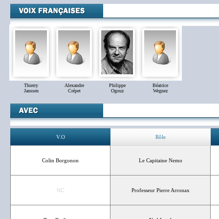
Thierry
Alexandre
Philippe
Béatrice
Janssen
Crépet
Ogouz
Wegnez
V.O
Rôle
Colin Borgonon
Le Capitaine Nemo
NC
Professeur Pierre Arronax