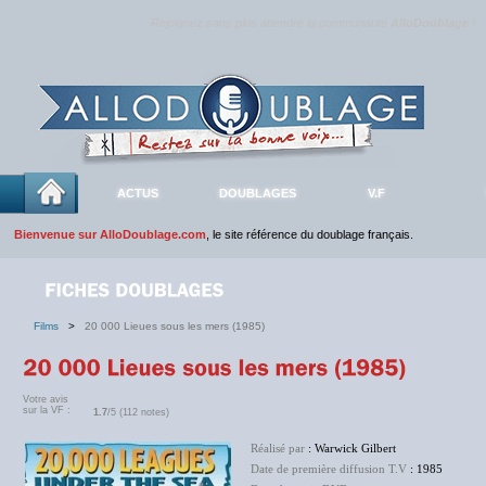
Rejoignez sans plus attendre la communauté
AlloDoublage
!
ACTUS
DOUBLAGES
V.F
Bienvenue sur AlloDoublage.com
, le site référence du doublage français.
Films
>
20 000 Lieues sous les mers (1985)
Votre avis
sur la VF :
1.7
/5 (112 notes)
Réalisé par
: Warwick Gilbert
Date de première diffusion T.V
: 1985